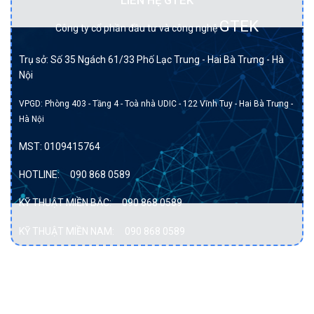
LIÊN HỆ GTEK
GTEK
Công ty cổ phần đầu tư và công nghệ
Trụ sở: Số 35 Ngách 61/33 Phố Lạc Trung - Hai Bà Trưng - Hà
Nội
VPGD: Phòng 403 - Tầng 4 - Toà nhà UDIC - 122 Vĩnh Tuy - Hai Bà Trưng -
Hà Nội
MST:
0109415764
HOTLINE:
090 868 0589
KỸ THUẬT MIỀN BẮC:
090 868 0589
KỸ THUẬT MIỀN NAM:
090 868 0589
DỊCH VỤ