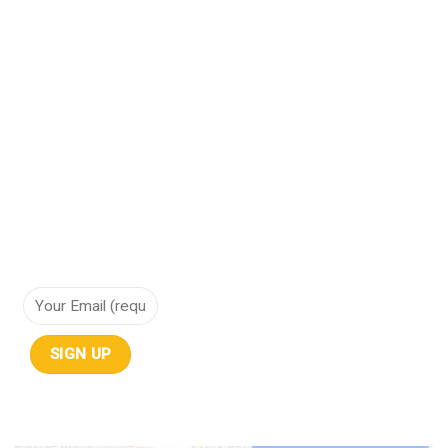
Bảo vệ dữ liệu
Cơ sở hạ tầng hội tụ
Cơ sở hạ tầng siêu hội tụ
Điện toán đám mây
Lưu trữ dữ liệu
NHẬN THÔNG TIN