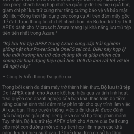
cho phép khách hàng hợp nhất và quản lý dữ liệu hiệu quả hơn,
giảm chi phí lưu trữ cũng như tăng cường bảo vệ và bảo mật
dữ liệu—đồng thời tận dụng các công cụ AI trên đám mây gốc
để đạt được thông tin chi tiết nhanh hơn. Và Bộ lưu trữ tệp Dell
APEX dành cho Microsoft Azure mang lại khả năng lưu trữ tệp
tiên tiến nhất trong Azure.²
“Bộ lưu trữ tệp APEX trong Azure cung cấp trải nghiệm
giống hệt như PowerScale OneFS tại chỗ. Điều này hợp lý
hóa môi trường lưu trữ của chúng tôi và giúp nhóm của
chúng tôi hoạt động hiệu quả hơn. Dell đã làm rất tốt với lời
đề nghị này.”
– Công ty Viễn thông Đa quốc gia
Trong bối cảnh đa đám mây trở thành hiện thực,
Bộ lưu trữ tệp
Dell APEX dành cho Azure
kết hợp hiệu quả và tính linh hoạt,
trao quyền cho doanh nghiệp của bạn khai thác toàn bộ tiềm
năng của hệ sinh thái đám mây phân tán cho quy trình làm việc
AI của bạn. Theo truyền thống, việc triển khai AI được đánh
dấu bằng các giải pháp riêng lẻ và cơ sở hạ tầng phân mảnh.
Tuy nhiên, Bộ lưu trữ tệp APEX dành cho Azure của Dell cung
cấp một con đường mới với sự tích hợp liền mạch các khả
năng lưu trữ hiệu suất cao để triển khai trên cơ sở hạ tầng