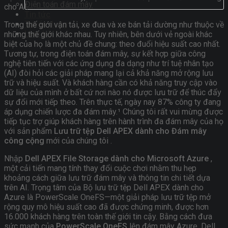
Điện toán đám mây
cho AI.
Tin tức
Tuyển dụng
Trong thế giới vận tải, xe đua và xe bán tải dường như thuộc về
Liên hệ
những thế giới khác nhau. Tuy nhiên, bên dưới vẻ ngoài khác
biệt của họ là một chủ đề chung: theo đuổi hiệu suất cao nhất.
Tương tự, trong điện toán đám mây, sự kết hợp giữa công
nghệ tiên tiến với các ứng dụng đa dạng như trí tuệ nhân tạo
(AI) đòi hỏi các giải pháp mang lại cả khả năng mở rộng lưu
trữ và hiệu suất. Và khách hàng cần có khả năng truy cập vào
dữ liệu của mình ở bất cứ nơi nào nó được lưu trữ để thúc đẩy
sự đổi mới tiếp theo. Trên thực tế, ngày nay 87% công ty đang
áp dụng chiến lược đa đám mây.¹ Chúng tôi rất vui mừng được
tiếp tục trợ giúp khách hàng trên hành trình đa đám mây của họ
với sản phẩm
Lưu trữ tệp Dell APEX dành cho Đám mây
công cộng
mới của chúng tôi .
Nhập
Dell APEX File Storage dành cho Microsoft Azure
,
một cải tiến mang tính thay đổi cuộc chơi nhằm thu hẹp
khoảng cách giữa lưu trữ đám mây và thông tin chi tiết dựa
trên AI. Trọng tâm của Bộ lưu trữ tệp Dell APEX dành cho
Azure là PowerScale OneFS—một giải pháp lưu trữ tệp mở
rộng quy mô hiệu suất cao đã được chứng minh, được hơn
16.000 khách hàng trên toàn thế giới tin cậy. Bằng cách đưa
sức mạnh của
PowerScale OneFS
lên đám mây Azure, Dell