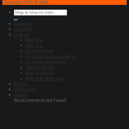
Copyright 2026 ©
Gtek
Trang chủ
Giới thiệu
Dịch vụ
Máy trạm
Máy chủ
Hạ tầng mạng
Cơ sở hạ tầng siêu hội tụ
Cơ sở hạ tầng hội tụ
Lưu trữ dữ liệu
Bảo vệ dữ liệu
Điện toán đám mây
Tin tức
Tuyển dụng
Liên hệ
WooCommerce not Found