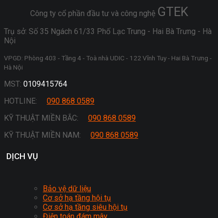
GTEK
Công ty cổ phần đầu tư và công nghệ
Trụ sở: Số 35 Ngách 61/33 Phố Lạc Trung - Hai Bà Trưng - Hà
Nội
VPGD: Phòng 403 - Tầng 4 - Toà nhà UDIC - 122 Vĩnh Tuy - Hai Bà Trưng -
Hà Nội
MST:
0109415764
HOTLINE:
090 868 0589
KỸ THUẬT MIỀN BẮC:
090 868 0589
KỸ THUẬT MIỀN NAM:
090 868 0589
DỊCH VỤ
Bảo vệ dữ liệu
Cơ sở hạ tầng hội tụ
Cơ sở hạ tầng siêu hội tụ
Điện toán đám mây