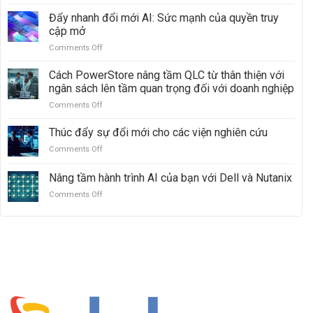
Tiến
PowerScale
lên
Đẩy nhanh đổi mới AI: Sức mạnh của quyền truy
và
mạnh
cập mở
ObjectScale
mẽ
Comments Off
on
với
Đẩy
Dell
nhanh
Cách PowerStore nâng tầm QLC từ thân thiện với
PowerMax:
đổi
Vượt
ngân sách lên tầm quan trọng đối với doanh nghiệp
mới
mặt
Comments Off
on
AI:
Hitachi
Cách
Sức
VSP
PowerStore
Thúc đẩy sự đổi mới cho các viện nghiên cứu
mạnh
5000
nâng
của
Comments Off
on
tầm
quyền
Thúc
QLC
truy
đẩy
Nâng tầm hành trình AI của bạn với Dell và Nutanix
từ
cập
sự
thân
mở
Comments Off
on
đổi
thiện
Nâng
mới
với
tầm
cho
ngân
hành
các
sách
trình
viện
lên
AI
nghiên
tầm
của
cứu
quan
bạn
trọng
với
đối
Dell
với