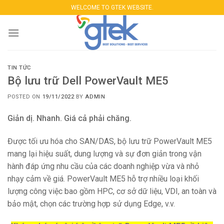
Skip
WELCOME TO GTEK WEBSITE.
to
content
TIN TỨC
Bộ lưu trữ Dell PowerVault ME5
POSTED ON
19/11/2022
BY
ADMIN
Giản dị. Nhanh. Giá cả phải chăng.
Được tối ưu hóa cho SAN/DAS, bộ lưu trữ PowerVault ME5
mang lại hiệu suất, dung lượng và sự đơn giản trong vận
hành đáp ứng nhu cầu của các doanh nghiệp vừa và nhỏ
nhạy cảm về giá. PowerVault ME5 hỗ trợ nhiều loại khối
lượng công việc bao gồm HPC, cơ sở dữ liệu, VDI, an toàn và
bảo mật, chọn các trường hợp sử dụng Edge, v.v.