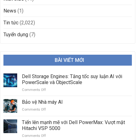
News
(1)
Tin tức
(2,022)
Tuyển dụng
(7)
BÀI VIẾT MỚI
Dell Storage Engines: Tăng tốc suy luận AI với
PowerScale và ObjectScale
Comments Off
on
Dell
Storage
Bảo vệ Nhà máy AI
Engines:
Comments Off
on
Tăng
Bảo
tốc
vệ
Tiến lên mạnh mẽ với Dell PowerMax: Vượt mặt
suy
Nhà
luận
Hitachi VSP 5000
máy
AI
Comments Off
on
AI
với