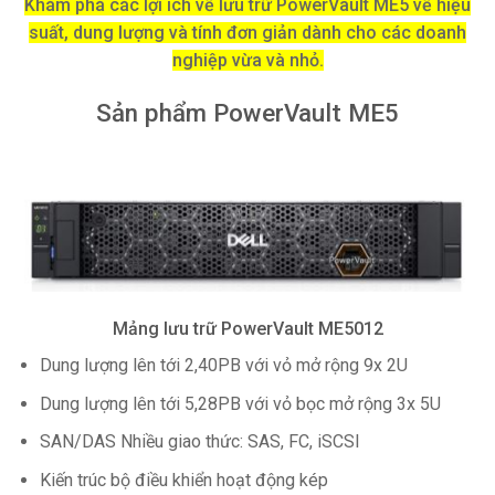
Khám phá các lợi ích về lưu trữ PowerVault ME5 về hiệu
suất, dung lượng và tính đơn giản dành cho các doanh
nghiệp vừa và nhỏ.
Sản phẩm PowerVault ME5
Mảng lưu trữ PowerVault ME5012
Dung lượng lên tới 2,40PB với vỏ mở rộng 9x 2U
Dung lượng lên tới 5,28PB với vỏ bọc mở rộng 3x 5U
SAN/DAS Nhiều giao thức: SAS, FC, iSCSI
Kiến trúc bộ điều khiển hoạt động kép