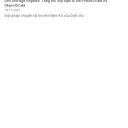
Dell Storage Engines: Tăng tốc suy luận AI với PowerScale và
ObjectScale
18/11/2025
Giải pháp chuyển tải bộ nhớ đệm KV của Dell cho ...