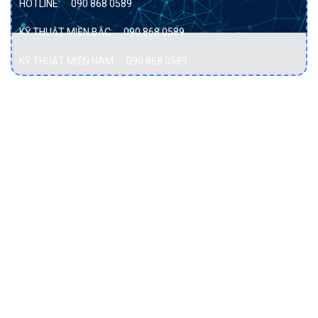
HOTLINE:
090 868 0589
KỸ THUẬT MIỀN BẮC:
090 868 0589
KỸ THUẬT MIỀN NAM:
090 868 0589
DỊCH VỤ
Bảo vệ dữ liệu
Cơ sở hạ tầng hội tụ
Cơ sở hạ tầng siêu hội tụ
Điện toán đám mây
Hạ tầng mạng
Lưu trữ dữ liệu
Máy chủ