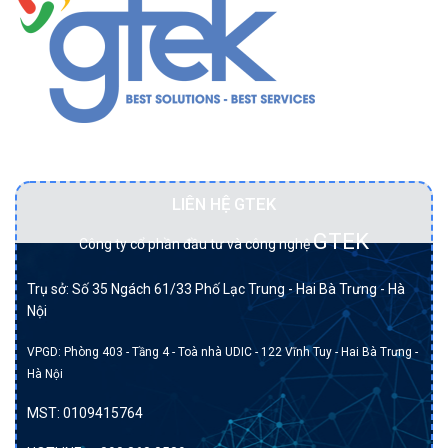
và
doanh
Nutanix
nghiệp
Đối tác BẠCH KIM của DELL tại Việt Nam.
LIÊN HỆ GTEK
GTEK
Công ty cổ phần đầu tư và công nghệ
Trụ sở: Số 35 Ngách 61/33 Phố Lạc Trung - Hai Bà Trưng - Hà
Nội
VPGD: Phòng 403 - Tầng 4 - Toà nhà UDIC - 122 Vĩnh Tuy - Hai Bà Trưng -
Hà Nội
MST:
0109415764