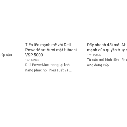
Tiến lên mạnh mẽ với Dell
Đẩy nhanh đổi mới AI:
PowerMax: Vượt mặt Hitachi
mạnh của quyền truy 
VSP 5000
iếp cận
17/11/2025
Từ các mô hình tiên tiến
17/11/2025
Dell PowerMax mang lại khả
ứng dụng cấp ...
năng phục hồi, hiệu suất và ...
DỊCH VỤ
GIẢI PHÁP