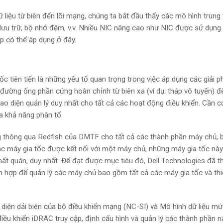
ữ liệu từ biên đến lõi mạng, chúng ta bắt đầu thấy các mô hình trung
a lưu trữ, bộ nhớ đệm, v.v. Nhiều NIC nâng cao như NIC được sử dụng
p có thể áp dụng ở đây.
ốc tiên tiến là những yếu tố quan trọng trong việc áp dụng các giải p
đường ống phần cứng hoàn chỉnh từ biên xa (ví dụ: tháp vô tuyến) đ
ao diện quản lý duy nhất cho tất cả các hoạt động điều khiển. Cần 
a khả năng phân tổ.
ng thông qua Redfish của DMTF cho tất cả các thành phần máy chủ, 
các máy gia tốc được kết nối với một máy chủ, những máy gia tốc nà
ất quán, duy nhất. Để đạt được mục tiêu đó, Dell Technologies đã th
h hợp để quản lý các máy chủ bao gồm tất cả các máy gia tốc và thi
diện dải biên của bộ điều khiển mạng (NC-SI) và Mô hình dữ liệu m
ều khiển iDRAC truy cập, định cấu hình và quản lý các thành phần 