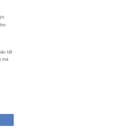
API
cho
hắc tất
ẵn mà