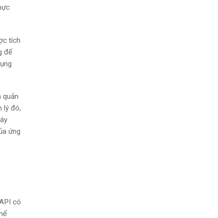
hực
ợc tích
g để
dụng
n quản
 lý đó,
máy
của ứng
eAPI có
thể