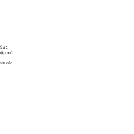
 Sức
cập mở
 đến các
NHẬN THÔNG TIN