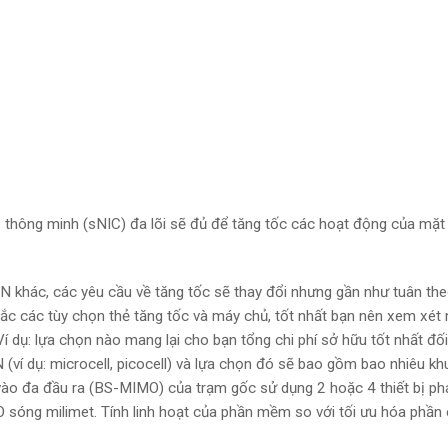
 thông minh (sNIC)
đa lõi sẽ đủ để tăng tốc các hoạt động của mặt
N khác, các yêu cầu về tăng tốc sẽ thay đổi nhưng gần như tuân th
ắc các tùy chọn thẻ tăng tốc và máy chủ, tốt nhất bạn nên xem xét 
 dụ: lựa chọn nào mang lại cho bạn tổng chi phí sở hữu tốt nhất đối
(ví dụ: microcell, picocell) và lựa chọn đó sẽ bao gồm bao nhiêu kh
vào đa đầu ra (BS-MIMO) của trạm gốc sử dụng 2 hoặc 4 thiết bị phá
 sóng milimet. Tính linh hoạt của phần mềm so với tối ưu hóa phần