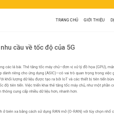
TRANG CHỦ
GIỚI THIỆU
D
nhu cầu về tốc độ của 5G
ng các lá bài. Thẻ tăng tốc máy chủ—đơn vị xử lý đồ họa (GPU), mả
p dành riêng cho ứng dụng (ASIC)—có vai trò quan trọng trong việc 
Với
khối lượng dữ liệu
được tạo ra bởi IoT và các thiết bị tiên tiến bùn
c độ tiên tiến. Việc triển khai thẻ tăng tốc máy chủ, như một phần c
n thông cung cấp nhiều dữ liệu hơn, nhanh hơn.
h ở biên xa bằng cách sử dụng RAN mở (O-RAN) với tùy chọn nhổ 