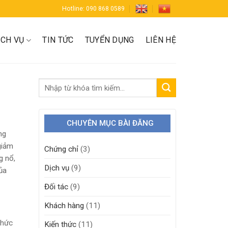
Hotline: 090 868 0589
ỊCH VỤ
TIN TỨC
TUYỂN DỤNG
LIÊN HỆ
CHUYÊN MỤC BÀI ĐĂNG
ng
giảm
Chứng chỉ
(3)
g nổ,
Dịch vụ
(9)
ủa
Đối tác
(9)
Khách hàng
(11)
chức
Kiến thức
(11)