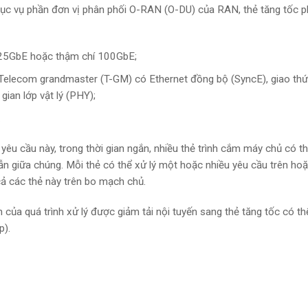
ục vụ phần đơn vị phân phối O-RAN (O-DU) của RAN, thẻ tăng tốc p
 25GbE hoặc thậm chí 100GbE;
Telecom grandmaster (T-GM) có Ethernet đồng bộ (SyncE), giao thứ
ian lớp vật lý (PHY);
.
yêu cầu này, trong thời gian ngắn, nhiều thẻ trình cắm máy chủ có t
n giữa chúng. Mỗi thẻ có thể xử lý một hoặc nhiều yêu cầu trên ho
cả các thẻ này trên bo mạch chủ.
của quá trình xử lý được giảm tải nội tuyến sang thẻ tăng tốc có th
p).