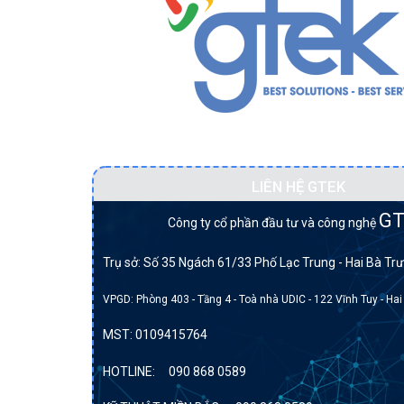
Đối tác BẠCH KIM của DELL tại Việt Na
LIÊN HỆ GTEK
GT
Công ty cổ phần đầu tư và công nghệ
Trụ sở: Số 35 Ngách 61/33 Phố Lạc Trung - Hai Bà Trư
VPGD: Phòng 403 - Tầng 4 - Toà nhà UDIC - 122 Vĩnh Tuy - Hai
MST:
0109415764
HOTLINE:
090 868 0589