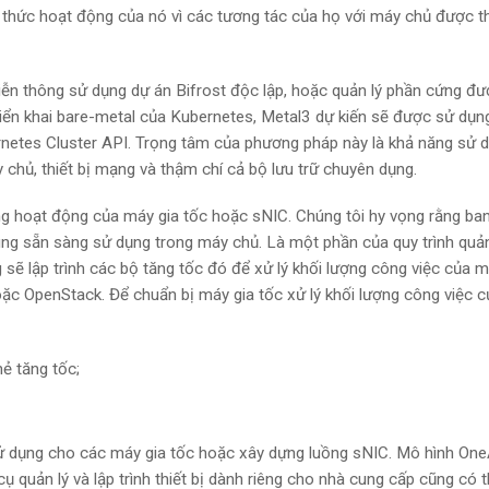
h thức hoạt động của nó vì các tương tác của họ với máy chủ được t
iễn thông sử dụng dự án Bifrost độc lập, hoặc quản lý phần cứng đư
triển khai bare-metal của Kubernetes, Metal3 dự kiến ​​sẽ được sử dụn
rnetes Cluster API. Trọng tâm của phương pháp này là khả năng sử 
 chủ, thiết bị mạng và thậm chí cả bộ lưu trữ chuyên dụng.
ng hoạt động của máy gia tốc hoặc sNIC. Chúng tôi hy vọng rằng ba
úng sẵn sàng sử dụng trong máy chủ. Là một phần của quy trình quản
sẽ lập trình các bộ tăng tốc đó để xử lý
khối lượng công việc của 
oặc OpenStack. Để chuẩn bị máy gia tốc xử lý khối lượng công việc 
ẻ tăng tốc;
 dụng cho các máy gia tốc hoặc xây dựng luồng sNIC. Mô hình On
 quản lý và lập trình thiết bị dành riêng cho nhà cung cấp cũng có 