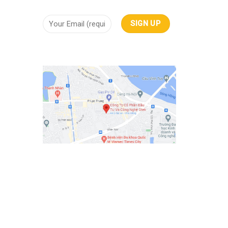
ội tụ
iêu
mây