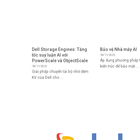
Dell Storage Engines: Tăng
Bảo vệ Nhà máy AI
tốc suy luận AI với
18/11/2025
PowerScale và ObjectScale
Áp dụng phương pháp t
kiến ​​trúc để bảo mật ...
18/11/2025
Giải pháp chuyển tải bộ nhớ đệm
KV của Dell cho ...