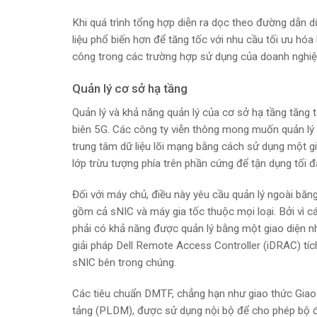
Khi quá trình tổng hợp diễn ra dọc theo đường dẫn d
liệu phổ biến hơn để tăng tốc với nhu cầu tối ưu hó
công trong các trường hợp sử dụng của doanh nghiệ
Quản lý cơ sở hạ tầng
Quản lý và khả năng quản lý của cơ sở hạ tầng tăng t
biên 5G. Các công ty viễn thông mong muốn quản lý 
trung tâm dữ liệu lõi mạng bằng cách sử dụng một gi
lớp trừu tượng phía trên phần cứng để tận dụng tối đ
Đối với máy chủ, điều này yêu cầu quản lý ngoài bă
gồm cả sNIC và máy gia tốc thuộc mọi loại. Bởi vì 
phải có khả năng được quản lý bằng một giao diện nh
giải pháp Dell Remote Access Controller (iDRAC) tíc
sNIC bên trong chúng.
Các tiêu chuẩn DMTF, chẳng hạn như giao thức Giao 
tảng (PLDM), được sử dụng nội bộ để cho phép bộ đi