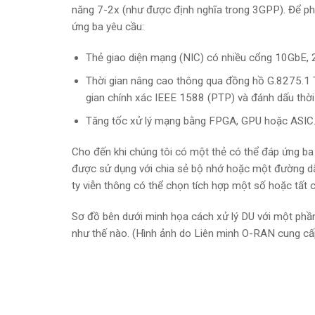
năng 7-2x (như được định nghĩa trong 3GPP). Để ph
ứng ba yêu cầu:
Thẻ giao diện mạng (NIC) có nhiều cổng 10GbE,
Thời gian nâng cao thông qua đồng hồ G.8275.1 
gian chính xác IEEE 1588 (PTP) và đánh dấu thời g
Tăng tốc xử lý mạng bằng FPGA, GPU hoặc ASIC
Cho đến khi chúng tôi có một thẻ có thể đáp ứng ba 
được sử dụng với chia sẻ bộ nhớ hoặc một đường dẫ
ty viễn thông có thể chọn tích hợp một số hoặc tất 
Sơ đồ bên dưới minh họa cách xử lý DU với một phần 
như thế nào. (Hình ảnh do Liên minh O-RAN cung cấ