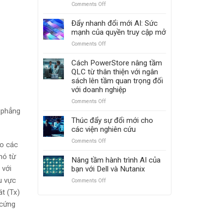
với
Comments Off
on
PowerScale
Tiến
và
lên
Đẩy nhanh đổi mới AI: Sức
ObjectScale
mạnh
mạnh của quyền truy cập mở
mẽ
Comments Off
on
với
Đẩy
Dell
nhanh
Cách PowerStore nâng tầm
PowerMax:
đổi
QLC từ thân thiện với ngân
Vượt
mới
sách lên tầm quan trọng đối
mặt
AI:
với doanh nghiệp
Hitachi
Sức
VSP
Comments Off
on
mạnh
5000
Cách
 phẳng
của
PowerStore
Thúc đẩy sự đổi mới cho
quyền
nâng
các viện nghiên cứu
truy
tầm
cập
Comments Off
on
QLC
eo các
mở
Thúc
từ
nó từ
đẩy
Nâng tầm hành trình AI của
thân
sự
 với
bạn với Dell và Nutanix
thiện
đổi
với
u vực
Comments Off
on
mới
ngân
Nâng
t (Tx)
cho
sách
tầm
các
lên
 cứng
hành
viện
tầm
trình
nghiên
quan