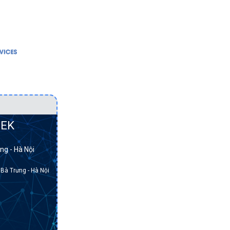
Bảo vệ dữ liệu
Hạ tầng mạng
Cơ sở hạ tầng hội tụ
Bảo vệ dữ liệu
Cơ sở hạ tầng siêu
Cơ sở hạ tầng h
m.
hội tụ
Cơ sở hạ tầng s
Điện toán đám mây
hội tụ
Hạ tầng mạng
Điện toán đám 
EK
Lưu trữ dữ liệu
Lưu trữ dữ liệu
ng - Hà Nội
Máy chủ
 Bà Trưng - Hà Nội
Máy trạm