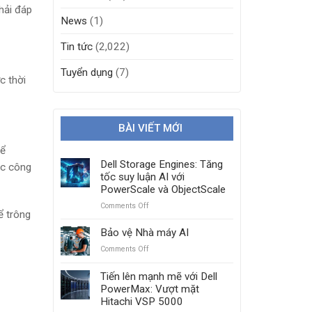
hải đáp
News
(1)
Tin tức
(2,022)
Tuyển dụng
(7)
c thời
BÀI VIẾT MỚI
hể
Dell Storage Engines: Tăng
ặc công
tốc suy luận AI với
PowerScale và ObjectScale
Comments Off
on
ể trông
Dell
Storage
Bảo vệ Nhà máy AI
Engines:
Comments Off
on
Tăng
Bảo
tốc
vệ
Tiến lên mạnh mẽ với Dell
suy
Nhà
PowerMax: Vượt mặt
luận
máy
Hitachi VSP 5000
AI
AI