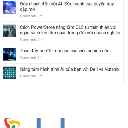
lên
Đẩy nhanh đổi mới AI: Sức mạnh của quyền truy
và
mạnh
cập mở
ObjectScale
mẽ
Comments Off
on
với
Đẩy
Dell
nhanh
Cách PowerStore nâng tầm QLC từ thân thiện với
PowerMax:
đổi
Vượt
ngân sách lên tầm quan trọng đối với doanh nghiệp
mới
mặt
Comments Off
on
AI:
Hitachi
Cách
Sức
VSP
PowerStore
Thúc đẩy sự đổi mới cho các viện nghiên cứu
mạnh
5000
nâng
của
Comments Off
on
tầm
quyền
Thúc
QLC
truy
đẩy
Nâng tầm hành trình AI của bạn với Dell và Nutanix
từ
cập
sự
thân
mở
Comments Off
on
đổi
thiện
Nâng
mới
với
tầm
cho
ngân
hành
các
sách
trình
viện
lên
AI
nghiên
tầm
của
cứu
quan
bạn
trọng
với
đối
Dell
với
và
doanh