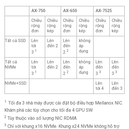
AX-750
AX-650
AX-7525
Chiều
Chiều
Chiều
Chiều
Chiều
Chiều
rộng
rộng
rộng
rộng
rộng
rộng
đơn
kép
đơn
kép
đơn
kép
Tất cả SSD
Lên
Lên
Lên
không
tới
đến 2
đến
áp
1
2
dụng
3
2
Tất cả
Lên
Lên
Lên
không
Lên
Lên
NVMe
tới
đến 2
đến
áp
đến
đến
1
2
dụng
3
3
3
2
3
3
NVMe+SSD
Lên
Lên
tới 4
đến 3
1
Tối đa 3 nhà máy được cài đặt bộ điều hợp Mellanox NIC.
Khám phá các tùy chọn cho tối đa 4 GPU SW
2
Tùy thuộc vào số lượng NIC RDMA
3
Chỉ với khung x16 NVMe. Khung x24 NVMe không hỗ trợ