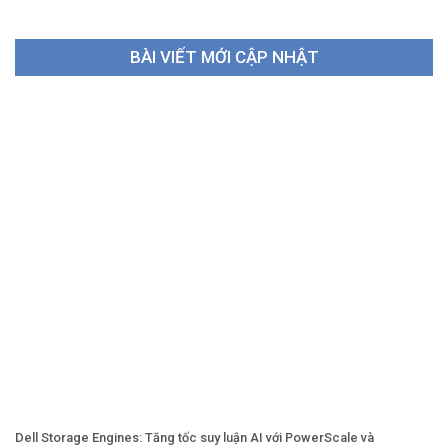
BÀI VIẾT MỚI CẬP NHẬT
Dell Storage Engines: Tăng tốc suy luận AI với PowerScale và