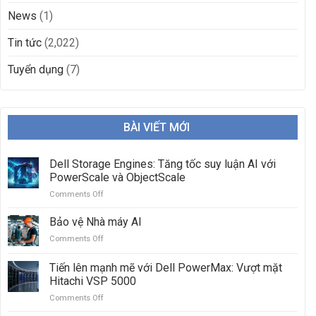
News
(1)
Tin tức
(2,022)
Tuyển dụng
(7)
BÀI VIẾT MỚI
Dell Storage Engines: Tăng tốc suy luận AI với
PowerScale và ObjectScale
Comments Off
on
Dell
Storage
Bảo vệ Nhà máy AI
Engines:
Comments Off
on
Tăng
Bảo
tốc
vệ
Tiến lên mạnh mẽ với Dell PowerMax: Vượt mặt
suy
Nhà
luận
Hitachi VSP 5000
máy
AI
Comments Off
on
AI
với
Tiến
PowerScale