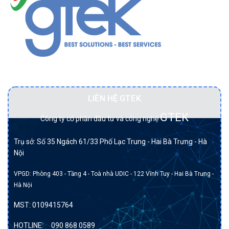
Nutanix
nghiệp
Đối tác BẠCH KIM của DELL tại Việt Nam.
LIÊN HỆ GTEK
GTEK
Công ty cổ phần đầu tư và công nghệ
Trụ sở: Số 35 Ngách 61/33 Phố Lạc Trung - Hai Bà Trưng - Hà
Nội
VPGD: Phòng 403 - Tầng 4 - Toà nhà UDIC - 122 Vĩnh Tuy - Hai Bà Trưng -
Hà Nội
MST:
0109415764
HOTLINE:
090 868 0589