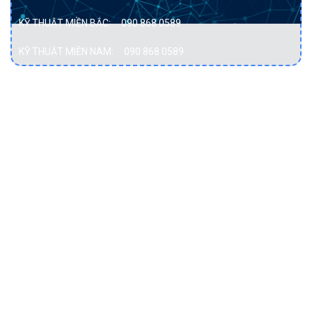
KỸ THUẬT MIỀN BẮC:
090 868 0589
KỸ THUẬT MIỀN NAM:
090 868 0589
DỊCH VỤ
Bảo vệ dữ liệu
Cơ sở hạ tầng hội tụ
Cơ sở hạ tầng siêu hội tụ
Điện toán đám mây
Hạ tầng mạng
Lưu trữ dữ liệu
Máy chủ