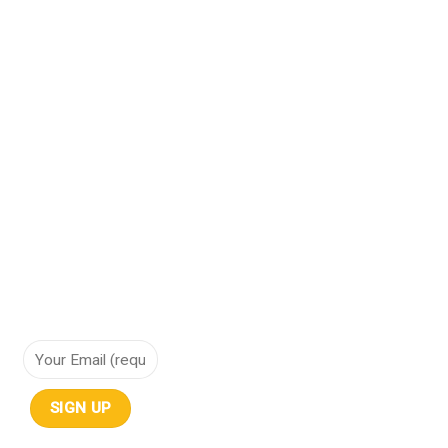
Hạ tầng mạng
Bảo vệ dữ liệu
Cơ sở hạ tầng hội tụ
Cơ sở hạ tầng siêu hội tụ
Điện toán đám mây
Lưu trữ dữ liệu
NHẬN THÔNG TIN