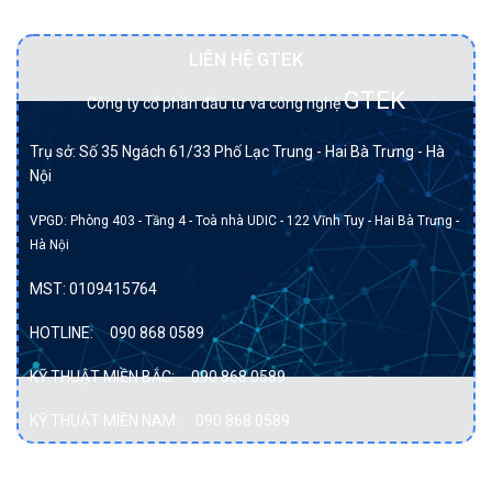
Đối tác BẠCH KIM của DELL tại Việt Nam.
LIÊN HỆ GTEK
GTEK
Công ty cổ phần đầu tư và công nghệ
Trụ sở: Số 35 Ngách 61/33 Phố Lạc Trung - Hai Bà Trưng - Hà
Nội
VPGD: Phòng 403 - Tầng 4 - Toà nhà UDIC - 122 Vĩnh Tuy - Hai Bà Trưng -
Hà Nội
MST:
0109415764
HOTLINE:
090 868 0589
KỸ THUẬT MIỀN BẮC:
090 868 0589
KỸ THUẬT MIỀN NAM:
090 868 0589