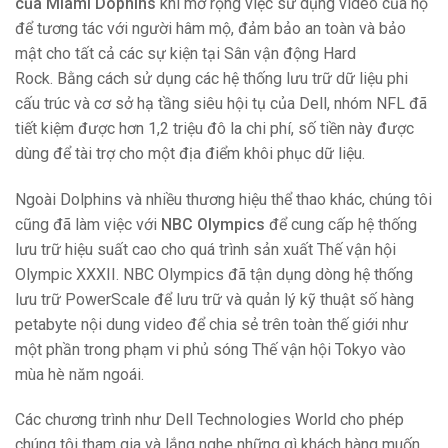
của Miami Dophins
khi mở rộng việc sử dụng video của họ
để tương tác với người hâm mộ, đảm bảo an toàn và bảo
mật cho tất cả các sự kiện tại Sân vận động Hard
Rock. Bằng cách sử dụng các hệ thống lưu trữ dữ liệu phi
cấu trúc và cơ sở hạ tầng siêu hội tụ của Dell, nhóm NFL đã
tiết kiệm được hơn 1,2 triệu đô la chi phí, số tiền này được
dùng để tài trợ cho một địa điểm khôi phục dữ liệu.
Ngoài Dolphins và nhiều thương hiệu thể thao khác, chúng tôi
cũng đã làm việc với
NBC Olympics
để cung cấp hệ thống
lưu trữ hiệu suất cao cho quá trình sản xuất Thế vận hội
Olympic XXXII. NBC Olympics đã tận dụng dòng hệ thống
lưu trữ PowerScale để lưu trữ và quản lý kỹ thuật số hàng
petabyte nội dung video để chia sẻ trên toàn thế giới như
một phần trong phạm vi phủ sóng Thế vận hội Tokyo vào
mùa hè năm ngoái.
Các chương trình như Dell Technologies World cho phép
chúng tôi tham gia và lắng nghe những gì khách hàng muốn