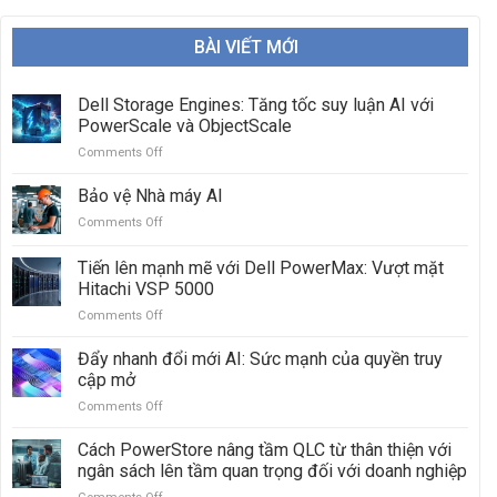
BÀI VIẾT MỚI
Dell Storage Engines: Tăng tốc suy luận AI với
PowerScale và ObjectScale
Comments Off
on
Dell
Storage
Bảo vệ Nhà máy AI
Engines:
Comments Off
on
Tăng
Bảo
tốc
vệ
Tiến lên mạnh mẽ với Dell PowerMax: Vượt mặt
suy
Nhà
luận
Hitachi VSP 5000
máy
AI
Comments Off
on
AI
với
Tiến
PowerScale
lên
Đẩy nhanh đổi mới AI: Sức mạnh của quyền truy
và
mạnh
cập mở
ObjectScale
mẽ
Comments Off
on
với
Đẩy
Dell
nhanh
Cách PowerStore nâng tầm QLC từ thân thiện với
PowerMax:
đổi
Vượt
ngân sách lên tầm quan trọng đối với doanh nghiệp
mới
mặt