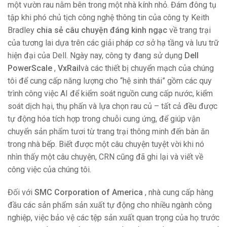
một vườn rau nằm bên trong một nhà kính nhỏ. Đám đông tụ
tập khi phó chủ tịch công nghệ thông tin của công ty Keith
Bradley
chia sẻ câu chuyện đáng kinh ngạc
về trang trại
của tương lai dựa trên các giải pháp cơ sở hạ tầng và lưu trữ
hiện đại của Dell. Ngày nay, công ty đang sử dụng
Dell
PowerScale
,
VxRail
và các thiết bị chuyển mạch của chúng
tôi để cung cấp năng lượng cho “hệ sinh thái” gồm các quy
trình công việc AI để kiểm soát nguồn cung cấp nước, kiểm
soát dịch hại, thụ phấn và lựa chọn rau củ – tất cả đều được
tự động hóa tích hợp trong chuỗi cung ứng, để giúp vận
chuyển sản phẩm tươi từ trang trại thông minh đến bàn ăn
trong nhà bếp. Biết được một câu chuyện tuyệt vời khi nó
nhìn thấy một câu chuyện, CRN cũng đã ghi lại và
viết về
công việc của chúng tôi.
Đối với
SMC Corporation of America
, nhà cung cấp hàng
đầu các sản phẩm sản xuất tự động cho nhiều ngành công
nghiệp, việc bảo vệ các tệp sản xuất quan trọng của họ trước