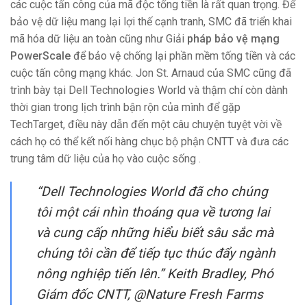
các cuộc tấn công của mã độc tống tiền là rất quan trọng. Để
bảo vệ dữ liệu mang lại lợi thế cạnh tranh, SMC đã triển khai
mã hóa dữ liệu an toàn cũng như Giải
pháp bảo vệ mạng
PowerScale
để bảo vệ chống lại phần mềm tống tiền và các
cuộc tấn công mạng khác. Jon St. Arnaud của SMC cũng đã
trình bày tại Dell Technologies World và thậm chí còn dành
thời gian trong lịch trình bận rộn của mình để gặp
TechTarget, điều này dẫn đến một câu chuyện
tuyệt vời
về
cách họ có thể kết nối hàng chục bộ phận CNTT và đưa các
trung tâm dữ liệu của họ vào cuộc sống .
“
Dell Technologies World đã cho chúng
tôi một cái nhìn thoáng qua về tương lai
và cung cấp những hiểu biết sâu sắc mà
chúng tôi cần để tiếp tục thúc đẩy ngành
nông nghiệp tiến lên.” Keith Bradley, Phó
Giám đốc CNTT,
@Nature Fresh Farms