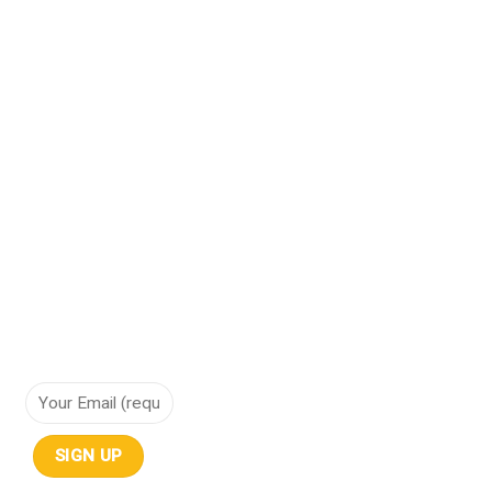
Hạ tầng mạng
Bảo vệ dữ liệu
Cơ sở hạ tầng hội tụ
Cơ sở hạ tầng siêu hội tụ
Điện toán đám mây
Lưu trữ dữ liệu
NHẬN THÔNG TIN