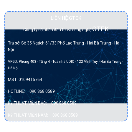
Đối tác BẠCH KIM của DELL tại Việt Nam.
LIÊN HỆ GTEK
GTEK
Công ty cổ phần đầu tư và công nghệ
Trụ sở: Số 35 Ngách 61/33 Phố Lạc Trung - Hai Bà Trưng - Hà
Nội
VPGD: Phòng 403 - Tầng 4 - Toà nhà UDIC - 122 Vĩnh Tuy - Hai Bà Trưng -
Hà Nội
MST:
0109415764
HOTLINE:
090 868 0589
KỸ THUẬT MIỀN BẮC:
090 868 0589
KỸ THUẬT MIỀN NAM:
090 868 0589