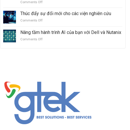
Comments Off
on
AI:
Hitachi
Cách
Sức
VSP
PowerStore
Thúc đẩy sự đổi mới cho các viện nghiên cứu
mạnh
5000
nâng
của
Comments Off
on
tầm
quyền
Thúc
QLC
truy
đẩy
Nâng tầm hành trình AI của bạn với Dell và Nutanix
từ
cập
sự
thân
mở
Comments Off
on
đổi
thiện
Nâng
mới
với
tầm
cho
ngân
hành
các
sách
trình
viện
lên
AI
nghiên
tầm
của
cứu
quan
bạn
trọng
với
đối
Dell
với
và
doanh
Nutanix
nghiệp