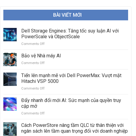
BÀI VIẾT MỚI
Dell Storage Engines: Tăng tốc suy luận AI với
PowerScale và ObjectScale
Comments Off
on
Dell
Storage
Bảo vệ Nhà máy AI
Engines:
Comments Off
on
Tăng
Bảo
tốc
vệ
Tiến lên mạnh mẽ với Dell PowerMax: Vượt mặt
suy
Nhà
luận
Hitachi VSP 5000
máy
AI
Comments Off
on
AI
với
Tiến
PowerScale
lên
Đẩy nhanh đổi mới AI: Sức mạnh của quyền truy
và
mạnh
cập mở
ObjectScale
mẽ
Comments Off
on
với
Đẩy
Dell
nhanh
Cách PowerStore nâng tầm QLC từ thân thiện với
PowerMax:
đổi
Vượt
ngân sách lên tầm quan trọng đối với doanh nghiệp
mới
mặt