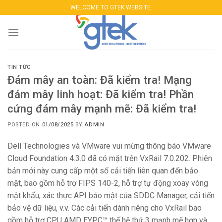
Skip
WELCOME TO GTEK WEBSITE.
to
content
TIN TỨC
Đám mây an toàn: Đã kiểm tra! Mạng
đám mây linh hoạt: Đã kiểm tra! Phần
cứng đám mây mạnh mẽ: Đã kiểm tra!
POSTED ON
01/08/2025
BY
ADMIN
Dell Technologies và VMware vui mừng thông báo VMware
Cloud Foundation 4.3.0 đã có mặt trên VxRail 7.0.202. Phiên
bản mới này cung cấp một số cải tiến liên quan đến bảo
mật, bao gồm hỗ trợ FIPS 140-2, hỗ trợ tự động xoay vòng
mật khẩu, xác thực API bảo mật của SDDC Manager, cải tiến
bảo vệ dữ liệu, v.v. Các cải tiến dành riêng cho VxRail bao
gồm hỗ trợ CPU AMD EYPC™ thế hệ thứ 3 mạnh mẽ hơn và