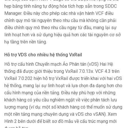
hẹp bằng tính năng tự động hóa tích hợp sẵn trong SDDC
Manager. Điều này cho phép các nhà vận hành VCF điều
chỉnh quy mô tài nguyên theo nhu cầu mà không cần phải
điều chỉnh quy mô theo nhu cầu ngay từ đầu, mang lại sự
linh hoạt hơn và sử dụng hiệu quả hơn các tài nguyên cơ sở
hạ tầng trên nền tảng.
Hỗ trợ VDS cho nhiều hệ thống VxRail
Hỗ trợ cấu hình Chuyển mạch Ảo Phân tán (vDS) Hai Hệ
thống đã được giới thiệu trong VxRail 7.0.13x. VCF 4.3 trên
VxRail 7.0.202 hiện hỗ trợ VxRail được triển khai với hai vDS
hệ thống, mang lại sự linh hoạt và lựa chọn đa dạng hơn cho
cấu hình mạng của nền tảng. Điều này phù hợp với những
khách hàng có yêu cầu nghiêm ngặt về việc phân tách lưu
lượng mạng (ví dụ: một số khách hàng có thể muốn sử dụng
một nền tảng mạng chuyên dụng và vDS cho vSAN). Xem
Hình 2 bên dưới để biết sơ đồ mẫu về cấu trúc mạng mới