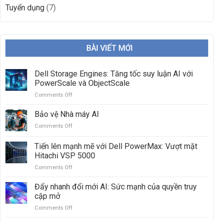
Tuyển dụng
(7)
BÀI VIẾT MỚI
Dell Storage Engines: Tăng tốc suy luận AI với
PowerScale và ObjectScale
Comments Off
on
Dell
Storage
Bảo vệ Nhà máy AI
Engines:
Comments Off
on
Tăng
Bảo
tốc
vệ
Tiến lên mạnh mẽ với Dell PowerMax: Vượt mặt
suy
Nhà
luận
Hitachi VSP 5000
máy
AI
Comments Off
on
AI
với
Tiến
PowerScale
lên
Đẩy nhanh đổi mới AI: Sức mạnh của quyền truy
và
mạnh
cập mở
ObjectScale
mẽ
Comments Off
on
với
Đẩy
Dell