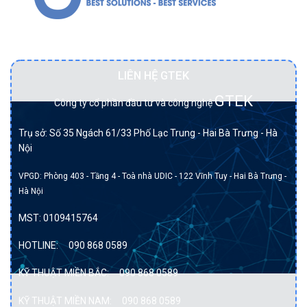
Đối tác BẠCH KIM của DELL tại Việt Nam.
LIÊN HỆ GTEK
GTEK
Công ty cổ phần đầu tư và công nghệ
Trụ sở: Số 35 Ngách 61/33 Phố Lạc Trung - Hai Bà Trưng - Hà
Nội
VPGD: Phòng 403 - Tầng 4 - Toà nhà UDIC - 122 Vĩnh Tuy - Hai Bà Trưng -
Hà Nội
MST:
0109415764
HOTLINE:
090 868 0589
KỸ THUẬT MIỀN BẮC:
090 868 0589
KỸ THUẬT MIỀN NAM:
090 868 0589