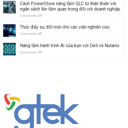
nhanh
Cách PowerStore nâng tầm QLC từ thân thiện với
PowerMax:
đổi
Vượt
ngân sách lên tầm quan trọng đối với doanh nghiệp
mới
mặt
Comments Off
on
AI:
Hitachi
Cách
Sức
VSP
PowerStore
Thúc đẩy sự đổi mới cho các viện nghiên cứu
mạnh
5000
nâng
của
Comments Off
on
tầm
quyền
Thúc
QLC
truy
đẩy
Nâng tầm hành trình AI của bạn với Dell và Nutanix
từ
cập
sự
thân
mở
Comments Off
on
đổi
thiện
Nâng
mới
với
tầm
cho
ngân
hành
các
sách
trình
viện
lên
AI
nghiên
tầm
của
cứu
quan
bạn
trọng
với
đối
Dell
với
và
doanh
Nutanix
nghiệp