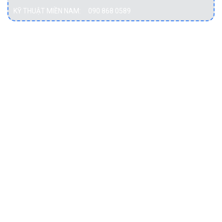
KỸ THUẬT MIỀN NAM:
090 868 0589
DỊCH VỤ
Bảo vệ dữ liệu
Cơ sở hạ tầng hội tụ
Cơ sở hạ tầng siêu hội tụ
Điện toán đám mây
Hạ tầng mạng
Lưu trữ dữ liệu
Máy chủ
Máy trạm