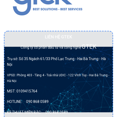
Đối tác BẠCH KIM của DELL tại Việt Nam.
LIÊN HỆ GTEK
GTEK
Công ty cổ phần đầu tư và công nghệ
Trụ sở: Số 35 Ngách 61/33 Phố Lạc Trung - Hai Bà Trưng - Hà
Nội
VPGD: Phòng 403 - Tầng 4 - Toà nhà UDIC - 122 Vĩnh Tuy - Hai Bà Trưng -
Hà Nội
MST:
0109415764
HOTLINE:
090 868 0589
KỸ THUẬT MIỀN BẮC:
090 868 0589