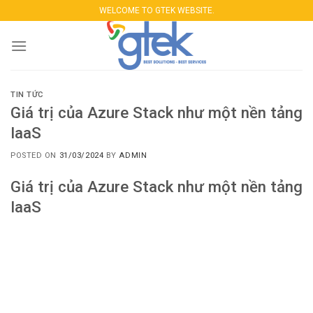
Skip
WELCOME TO GTEK WEBSITE.
to
content
TIN TỨC
Giá trị của Azure Stack như một nền tảng
IaaS
POSTED ON
31/03/2024
BY
ADMIN
Giá trị của Azure Stack như một nền tảng
IaaS