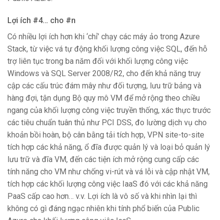
Lợi ích #4… cho #n
Có nhiều lợi ích hơn khi ‘chỉ’ chạy các máy ảo trong Azure
Stack, từ việc vá tự động khối lượng công việc SQL, đến hỗ
trợ liên tục trong ba năm đối với khối lượng công việc
Windows và SQL Server 2008/R2, cho đến khả năng truy
cập các cấu trúc đám mây như đối tượng, lưu trữ bảng và
hàng đợi, tận dụng Bộ quy mô VM để mở rộng theo chiều
ngang của khối lượng công việc truyền thống, xác thực trước
các tiêu chuẩn tuân thủ như PCI DSS, đo lường dịch vụ cho
khoản bồi hoàn, bộ cân bằng tải tích hợp, VPN site-to-site
tích hợp các khả năng, ổ đĩa được quản lý và loại bỏ quản lý
lưu trữ và đĩa VM, đến các tiện ích mở rộng cung cấp các
tính năng cho VM như chống vi-rút và vá lỗi và cập nhật VM,
tích hợp các khối lượng công việc IaaS đó với các khả năng
PaaS cấp cao hơn… v.v. Lợi ích là vô số và khi nhìn lại thì
không có gì đáng ngạc nhiên khi tính phổ biến của Public