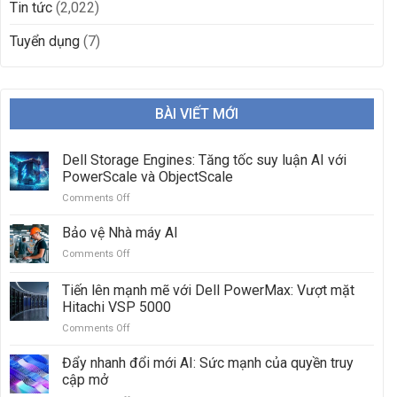
Tin tức
(2,022)
Tuyển dụng
(7)
BÀI VIẾT MỚI
Dell Storage Engines: Tăng tốc suy luận AI với
PowerScale và ObjectScale
Comments Off
on
Dell
Storage
Bảo vệ Nhà máy AI
Engines:
Comments Off
on
Tăng
Bảo
tốc
vệ
Tiến lên mạnh mẽ với Dell PowerMax: Vượt mặt
suy
Nhà
luận
Hitachi VSP 5000
máy
AI
Comments Off
on
AI
với
Tiến
PowerScale
lên
Đẩy nhanh đổi mới AI: Sức mạnh của quyền truy
và
mạnh
cập mở
ObjectScale
mẽ