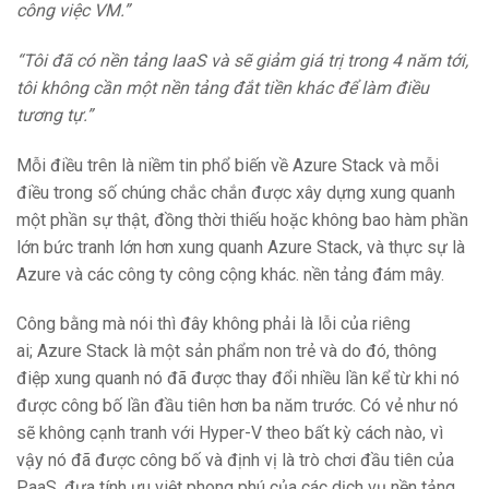
công việc VM.”
“Tôi đã có nền tảng IaaS và sẽ giảm giá trị trong 4 năm tới,
tôi không cần một nền tảng đắt tiền khác để làm điều
tương tự.”
Mỗi điều trên là niềm tin phổ biến về Azure Stack và mỗi
điều trong số chúng chắc chắn được xây dựng xung quanh
một phần sự thật, đồng thời thiếu hoặc không bao hàm phần
lớn bức tranh lớn hơn xung quanh Azure Stack, và thực sự là
Azure và các công ty công cộng khác. nền tảng đám mây.
Công bằng mà nói thì đây không phải là lỗi của riêng
ai; Azure Stack là một sản phẩm non trẻ và do đó, thông
điệp xung quanh nó đã được thay đổi nhiều lần kể từ khi nó
được công bố lần đầu tiên hơn ba năm trước. Có vẻ như nó
sẽ không cạnh tranh với Hyper-V theo bất kỳ cách nào, vì
vậy nó đã được công bố và định vị là trò chơi đầu tiên của
PaaS, đưa tính ưu việt phong phú của các dịch vụ nền tảng