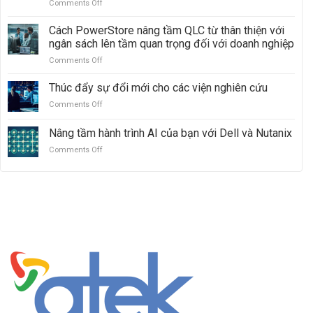
Comments Off
on
với
Đẩy
Dell
nhanh
Cách PowerStore nâng tầm QLC từ thân thiện với
PowerMax:
đổi
Vượt
ngân sách lên tầm quan trọng đối với doanh nghiệp
mới
mặt
Comments Off
on
AI:
Hitachi
Cách
Sức
VSP
PowerStore
Thúc đẩy sự đổi mới cho các viện nghiên cứu
mạnh
5000
nâng
của
Comments Off
on
tầm
quyền
Thúc
QLC
truy
đẩy
Nâng tầm hành trình AI của bạn với Dell và Nutanix
từ
cập
sự
thân
mở
Comments Off
on
đổi
thiện
Nâng
mới
với
tầm
cho
ngân
hành
các
sách
trình
viện
lên
AI
nghiên
tầm
của
cứu
quan
bạn
trọng
với
đối
Dell
với
và
doanh
Nutanix
nghiệp