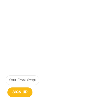
Bảo vệ dữ liệu
Cơ sở hạ tầng hội tụ
Cơ sở hạ tầng siêu hội tụ
Điện toán đám mây
Lưu trữ dữ liệu
NHẬN THÔNG TIN