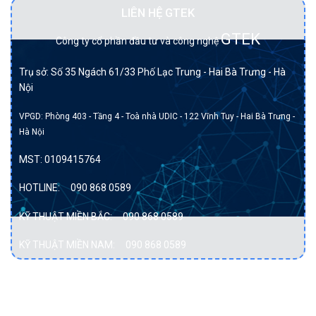
LIÊN HỆ GTEK
GTEK
Công ty cổ phần đầu tư và công nghệ
Trụ sở: Số 35 Ngách 61/33 Phố Lạc Trung - Hai Bà Trưng - Hà
Nội
VPGD: Phòng 403 - Tầng 4 - Toà nhà UDIC - 122 Vĩnh Tuy - Hai Bà Trưng -
Hà Nội
MST:
0109415764
HOTLINE:
090 868 0589
KỸ THUẬT MIỀN BẮC:
090 868 0589
KỸ THUẬT MIỀN NAM:
090 868 0589
DỊCH VỤ