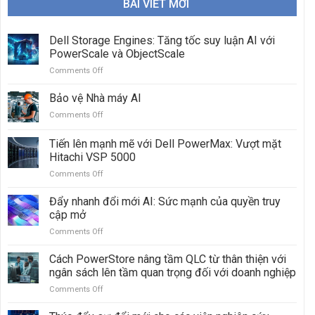
BÀI VIẾT MỚI
Dell Storage Engines: Tăng tốc suy luận AI với
PowerScale và ObjectScale
Comments Off
on
Dell
Storage
Bảo vệ Nhà máy AI
Engines:
Comments Off
on
Tăng
Bảo
tốc
vệ
Tiến lên mạnh mẽ với Dell PowerMax: Vượt mặt
suy
Nhà
luận
Hitachi VSP 5000
máy
AI
Comments Off
on
AI
với
Tiến
PowerScale
lên
Đẩy nhanh đổi mới AI: Sức mạnh của quyền truy
và
mạnh
cập mở
ObjectScale
mẽ
Comments Off
on
với
Đẩy
Dell
nhanh
Cách PowerStore nâng tầm QLC từ thân thiện với
PowerMax:
đổi
Vượt
ngân sách lên tầm quan trọng đối với doanh nghiệp
mới
mặt
Comments Off
on
AI:
Hitachi
Cách
Sức
VSP
PowerStore