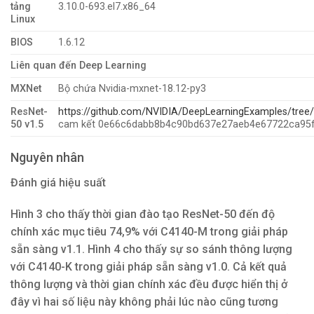
tảng
3.10.0-693.el7.x86_64
Linux
BIOS
1.6.12
Liên quan đến Deep Learning
MXNet
Bộ chứa Nvidia-mxnet-18.12-py3
ResNet-
https://github.com/NVIDIA/DeepLearningExamples/tree
50 v1.5
cam kết 0e66c6dabb8b4c90bd637e27aeb4e67722ca95
Nguyên nhân
Đánh giá hiệu suất
Hình 3 cho thấy thời gian đào tạo ResNet-50 đến độ
chính xác mục tiêu 74,9% với C4140-M trong giải pháp
sẵn sàng v1.1. Hình 4 cho thấy sự so sánh thông lượng
với C4140-K trong giải pháp sẵn sàng v1.0. Cả kết quả
thông lượng và thời gian chính xác đều được hiển thị ở
đây vì hai số liệu này không phải lúc nào cũng tương