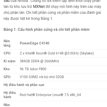
sâu
của Nvidia . Chúng tôi đã thêm tập lệnh khởi chạy phân
tán từ kho lưu trữ
MXNet
để chạy mô hình này trên các máy
chủ phân tán. Chi tiết phần cứng và phần mềm của đánh giá
này được liệt kê trong Bảng 1.
Bảng 1: Cấu hình phần cứng và chi tiết phần mềm
Nền
PowerEdge C4140
tảng
CPU
2 x Intel® Xeon® Gold 6148 @3.0GHz (Skylake)
Kỉ niệm
384GB DDR4 @ 2666MHz
Kho
96 TB Isilon F800
GPU
V100-SXM2 với bộ nhớ 32GB
Hệ điều hành và phần sụn
Hệ điều
Red Hat® Enterprise Linux® 7.5 x86_64
hành
Nền