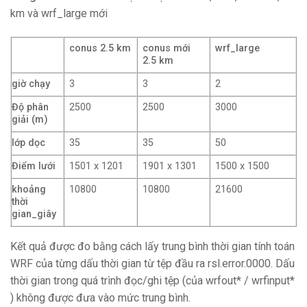
km và wrf_large mới
conus 2.5 km
conus mới
wrf_large
2.5 km
giờ chạy
3
3
2
Độ phân
2500
2500
3000
giải (m)
lớp dọc
35
35
50
Điểm lưới
1501 x 1201
1901 x 1301
1500 x 1500
khoảng
10800
10800
21600
thời
gian_giây
Kết quả được đo bằng cách lấy trung bình thời gian tính toán
WRF của từng dấu thời gian từ tệp đầu ra rsl.error.0000. Dấu
thời gian trong quá trình đọc/ghi tệp (của wrfout* / wrfinput*
) không được đưa vào mức trung bình.