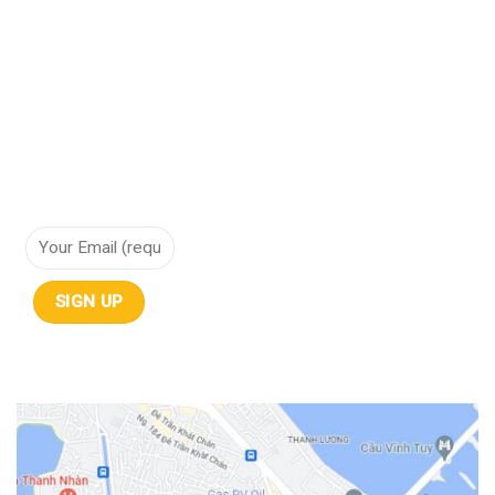
Cơ sở hạ tầng siêu hội tụ
Điện toán đám mây
Lưu trữ dữ liệu
NHẬN THÔNG TIN