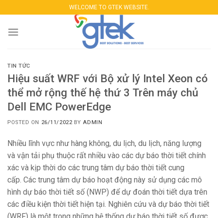
Skip
WELCOME TO GTEK WEBSITE.
to
content
TIN TỨC
Hiệu suất WRF với Bộ xử lý Intel Xeon có
thể mở rộng thế hệ thứ 3 Trên máy chủ
Dell EMC PowerEdge
POSTED ON
26/11/2022
BY
ADMIN
Nhiều lĩnh vực như hàng không, du lịch, du lịch, năng lượng
và vận tải phụ thuộc rất nhiều vào các dự báo thời tiết chính
xác và kịp thời do các trung tâm dự báo thời tiết cung
cấp. Các trung tâm dự báo hoạt động này sử dụng các mô
hình dự báo thời tiết số (NWP) để dự đoán thời tiết dựa trên
các điều kiện thời tiết hiện tại. Nghiên cứu và dự báo thời tiết
(WRF) là một trong những hệ thống dự báo thời tiết số được