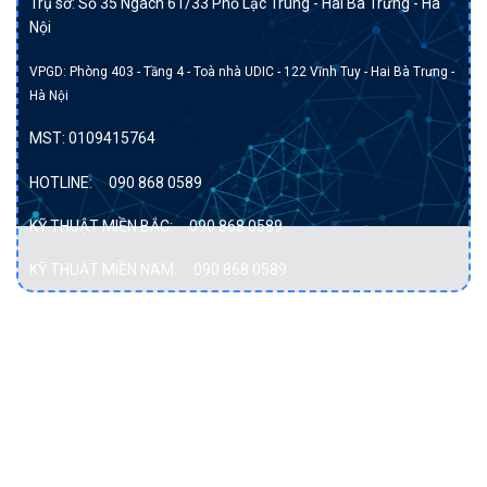
Trụ sở: Số 35 Ngách 61/33 Phố Lạc Trung - Hai Bà Trưng - Hà
Nội
VPGD: Phòng 403 - Tầng 4 - Toà nhà UDIC - 122 Vĩnh Tuy - Hai Bà Trưng -
Hà Nội
MST:
0109415764
HOTLINE:
090 868 0589
KỸ THUẬT MIỀN BẮC:
090 868 0589
KỸ THUẬT MIỀN NAM:
090 868 0589
DỊCH VỤ
Bảo vệ dữ liệu
Cơ sở hạ tầng hội tụ