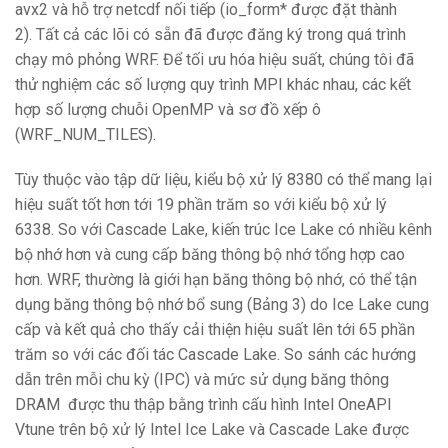
avx2 và hỗ trợ netcdf nối tiếp (io_form* được đặt thành
2). Tất cả các lõi có sẵn đã được đăng ký trong quá trình
chạy mô phỏng WRF. Để tối ưu hóa hiệu suất, chúng tôi đã
thử nghiệm các số lượng quy trình MPI khác nhau, các kết
hợp số lượng chuỗi OpenMP và sơ đồ xếp ô
(WRF_NUM_TILES).
Tùy thuộc vào tập dữ liệu, kiểu bộ xử lý 8380 có thể mang lại
hiệu suất tốt hơn tới 19 phần trăm so với kiểu bộ xử lý
6338. So với Cascade Lake, kiến ​​trúc Ice Lake có nhiều kênh
bộ nhớ hơn và cung cấp băng thông bộ nhớ tổng hợp cao
hơn. WRF, thường là giới hạn băng thông bộ nhớ, có thể tận
dụng băng thông bộ nhớ bổ sung (Bảng 3) do Ice Lake cung
cấp và kết quả cho thấy cải thiện hiệu suất lên tới 65 phần
trăm so với các đối tác Cascade Lake. So sánh các hướng
dẫn trên mỗi chu kỳ (IPC) và mức sử dụng băng thông
DRAM
được thu thập bằng trình cấu hình Intel OneAPI
Vtune trên bộ xử lý Intel Ice Lake và Cascade Lake được