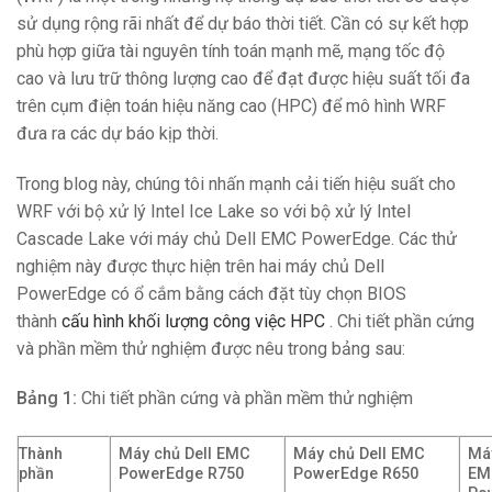
sử dụng rộng rãi nhất để dự báo thời tiết. Cần có sự kết hợp
phù hợp giữa tài nguyên tính toán mạnh mẽ, mạng tốc độ
cao và lưu trữ thông lượng cao để đạt được hiệu suất tối đa
trên cụm điện toán hiệu năng cao (HPC) để mô hình WRF
đưa ra các dự báo kịp thời.
Trong blog này, chúng tôi nhấn mạnh cải tiến hiệu suất cho
WRF với bộ xử lý Intel Ice Lake so với bộ xử lý Intel
Cascade Lake với máy chủ Dell EMC PowerEdge. Các thử
nghiệm này được thực hiện trên hai máy chủ Dell
PowerEdge có ổ cắm bằng cách đặt tùy chọn BIOS
thành
cấu hình khối lượng công việc HPC
. Chi tiết phần cứng
và phần mềm thử nghiệm được nêu trong bảng sau:
Bảng 1:
Chi tiết phần cứng và phần mềm thử nghiệm
Thành
Máy chủ Dell EMC
Máy chủ Dell EMC
Máy
phần
PowerEdge R750
PowerEdge R650
EM