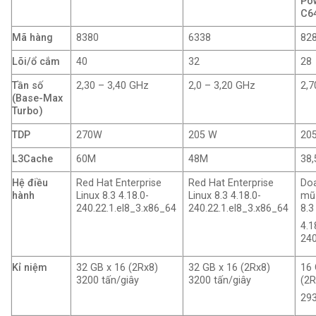
Po
C6
Mã hàng
8380
6338
82
Lõi/ổ cắm
40
32
28
Tần số
2,30 – 3,40 GHz
2,0 – 3,20 GHz
2,7
(Base-Max
Turbo)
TDP
270W
205 W
20
L3Cache
60M
48M
38
Hệ điều
Red Hat Enterprise
Red Hat Enterprise
Do
hành
Linux 8.3 4.18.0-
Linux 8.3 4.18.0-
mũ 
240.22.1.el8_3.x86_64
240.22.1.el8_3.x86_64
8.3
4.1
240
Kỉ niệm
32 GB x 16 (2Rx8)
32 GB x 16 (2Rx8)
16 
3200 tấn/giây
3200 tấn/giây
(2R
293