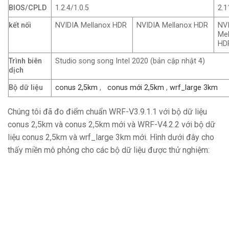
BIOS/CPLD
1.2.4/1.0.5
2.1
kết nối
NVIDIA Mellanox HDR
NVIDIA Mellanox HDR
NV
Mel
HD
Trình biên
Studio song song Intel 2020 (bản cập nhật 4)
dịch
Bộ dữ liệu
conus 2,5km
,
conus mới 2,5km
,
wrf_large 3km
Chúng tôi đã đo điểm chuẩn WRF-V3.9.1.1 với bộ dữ liệu
conus 2,5km và conus 2,5km mới và WRF-V4.2.2 với bộ dữ
liệu conus 2,5km và wrf_large 3km mới. Hình dưới đây cho
thấy miền mô phỏng cho các bộ dữ liệu được thử nghiệm: