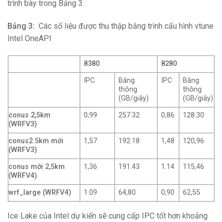
trình bày trong Bảng 3.
Bảng 3:
Các số liệu được thu thập bằng trình cấu hình vtune
Intel OneAPI
8380
8280
IPC
Băng
IPC
Băng
thông
thông
(GB/giây)
(GB/giây)
conus 2,5km
0,99
257.32
0,86
128.30
(WRFV3)
conus2.5km mới
1,57
192.18
1,48
120,96
(WRFV3)
conus mới 2,5km
1,36
191.43
1.14
115,46
(WRFV4)
wrf_large (WRFV4)
1.09
64,80
0,90
62,55
Ice Lake của Intel dự kiến ​​sẽ cung cấp IPC tốt hơn khoảng