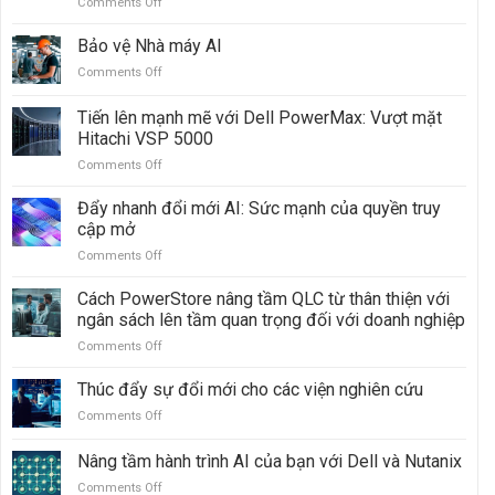
Comments Off
on
Dell
Storage
Bảo vệ Nhà máy AI
Engines:
Comments Off
on
Tăng
Bảo
tốc
vệ
Tiến lên mạnh mẽ với Dell PowerMax: Vượt mặt
suy
Nhà
luận
Hitachi VSP 5000
máy
AI
Comments Off
on
AI
với
Tiến
PowerScale
lên
Đẩy nhanh đổi mới AI: Sức mạnh của quyền truy
và
mạnh
cập mở
ObjectScale
mẽ
Comments Off
on
với
Đẩy
Dell
nhanh
Cách PowerStore nâng tầm QLC từ thân thiện với
PowerMax:
đổi
Vượt
ngân sách lên tầm quan trọng đối với doanh nghiệp
mới
mặt
Comments Off
on
AI:
Hitachi
Cách
Sức
VSP
PowerStore
Thúc đẩy sự đổi mới cho các viện nghiên cứu
mạnh
5000
nâng
của
Comments Off
on
tầm
quyền
Thúc
QLC
truy
đẩy
Nâng tầm hành trình AI của bạn với Dell và Nutanix
từ
cập
sự
thân
mở
Comments Off
on
đổi