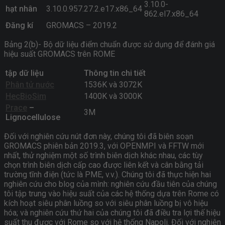
3.10.0-
hạt nhân
3.10.0.957.27.2.e17.x86_64
862.el7.x86_64
Đăng kí
GROMACS – 2019.2
Bảng 2(b)- Bộ dữ liệu điểm chuẩn được sử dụng để đánh giá
hiệu suất GROMACS trên ROME
tập dữ liệu
Thông tin chi tiết
Phân tử nước
1536K và 3072K
HecBioSim
1400K và 3000K
Prace
–
3M
Lignocellulose
Đối với nghiên cứu nút đơn này, chúng tôi đã biên soạn
GROMACS phiên bản 2019.3, với OPENMPI và FFTW mới
nhất, thử nghiệm một số trình biên dịch khác nhau, các tùy
chọn trình biên dịch cấp cao được liên kết và cân bằng tải
trường tĩnh điện (tức là PME, v.v.). Chúng tôi đã thực hiện hai
nghiên cứu cho blog của mình: nghiên cứu đầu tiên của chúng
tôi tập trung vào hiệu suất của các hệ thống dựa trên Rome có
kích hoạt siêu phân luồng so với siêu phân luồng bị vô hiệu
hóa; và nghiên cứu thứ hai của chúng tôi đã điều tra lợi thế hiệu
suất thu được với Rome so với hệ thống Napoli. Đối với nghiên