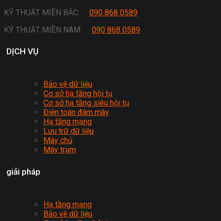
KỸ THUẬT MIỀN BẮC:
090 868 0589
KỸ THUẬT MIỀN NAM:
090 868 0589
DỊCH VỤ
Bảo vệ dữ liệu
Cơ sở hạ tầng hội tụ
Cơ sở hạ tầng siêu hội tụ
Điện toán đám mây
Hạ tầng mạng
Lưu trữ dữ liệu
Máy chủ
Máy trạm
giải pháp
Hạ tầng mạng
Bảo vệ dữ liệu