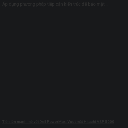
Áp dụng phương pháp tiếp cận kiến ​​trúc để bảo mật ...
Tiến lên mạnh mẽ với Dell PowerMax: Vượt mặt Hitachi VSP 5000