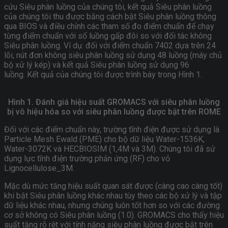
cứu Siêu phân luồng của chúng tôi, kết quả Siêu phân luồng
của chúng tôi thu được bằng cách bật Siêu phân luồng thông
qua BIOS và điều chỉnh các tham số đo điểm chuẩn để chạy
từng điểm chuẩn với số luồng gấp đôi so với đối tác không
Siêu phân luồng. Ví dụ: đối với điểm chuẩn 7402 dựa trên 24
lõi, nút đơn không siêu phân luồng sử dụng 48 luồng (máy chủ
bộ xử lý kép) và kết quả Siêu phân luồng sử dụng 96
luồng. Kết quả của chúng tôi được trình bày trong Hình 1.
Hình 1. Đánh giá hiệu suất GROMACS với siêu phân luồng
bị vô hiệu hóa so với siêu phân luồng được bật trên ROME
Đối với các điểm chuẩn này, trường tĩnh điện được sử dụng là
Particle Mesh Ewald (PME) cho bộ dữ liệu Water-1536K,
Water-3072K và HECBIOSIM (1,4M và 3M). Chúng tôi đã sử
dụng lực tĩnh điện trường phản ứng (RF) cho vỏ
Lignocellulose_3M.
Mặc dù mức tăng hiệu suất quan sát được (càng cao càng tốt)
khi bật Siêu phân luồng khác nhau tùy theo các bộ xử lý và tập
dữ liệu khác nhau, nhưng chúng luôn tốt hơn so với các đường
cơ sở không có Siêu phân luồng (1.0). GROMACS cho thấy hiệu
suất tăng rõ rệt với tính năng siêu phân luồng được bật trên