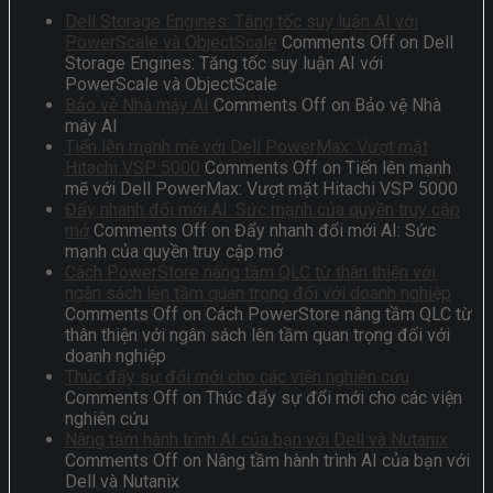
Dell Storage Engines: Tăng tốc suy luận AI với
PowerScale và ObjectScale
Comments Off
on Dell
Storage Engines: Tăng tốc suy luận AI với
PowerScale và ObjectScale
Bảo vệ Nhà máy AI
Comments Off
on Bảo vệ Nhà
máy AI
Tiến lên mạnh mẽ với Dell PowerMax: Vượt mặt
Hitachi VSP 5000
Comments Off
on Tiến lên mạnh
mẽ với Dell PowerMax: Vượt mặt Hitachi VSP 5000
Đẩy nhanh đổi mới AI: Sức mạnh của quyền truy cập
mở
Comments Off
on Đẩy nhanh đổi mới AI: Sức
mạnh của quyền truy cập mở
Cách PowerStore nâng tầm QLC từ thân thiện với
ngân sách lên tầm quan trọng đối với doanh nghiệp
Comments Off
on Cách PowerStore nâng tầm QLC từ
thân thiện với ngân sách lên tầm quan trọng đối với
doanh nghiệp
Thúc đẩy sự đổi mới cho các viện nghiên cứu
Comments Off
on Thúc đẩy sự đổi mới cho các viện
nghiên cứu
Nâng tầm hành trình AI của bạn với Dell và Nutanix
Comments Off
on Nâng tầm hành trình AI của bạn với
Dell và Nutanix