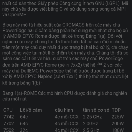
nhất có sẵn theo Giấy phép Công cộng Ít hơn GNU (LGPL). Mã
này chủ yếu được viết bằng C và sử dụng song song cả MPI
và OpenMP.
Blog này mô tả hiệu suất của GROMACS trên các máy chủ
PowerEdge hai ổ cắm bằng phần bổ sung mới nhất cho bộ xử
lý AMD® EPYC Rome được liệt kê trong Bảng 1(a). Đối với
nghiên cứu này, chúng tôi đã thực hiện tất cả các điểm chuẩn
trên một máy chủ duy nhất được trang bị hai bộ xử lý, chỉ chạy
một công việc tại một thời điểm trên máy chủ. Chúng tôi đã so
sánh các cải tiến về hiệu suất trên các máy chủ PowerEdge
thứ
dựa trên AMD EPYC Rome (sê-ri 7xx2) thế hệ
2 với các
máy chủ DellEMC PowerEdge thế hệ trước được trang bị bộ
xử lý AMD EPYC Naples (sê-ri 7xx1) thế hệ thứ nhất được liệt
.
kê trong bảng 1(b)
Bảng 1(a)-ROME Các mô hình CPU được đánh giá cho nghiên
cứu một nút
CPU
Lõi/ổ cắm
cấu hình
tần số cơ sở
TDP
7742
64c
4c mỗi CCX
2,25 GHz
225W
7702
64c
4c mỗi CCX
2.0GHz
200W
7502
32c
4c mỗi CCX
2,5 GHz
180W