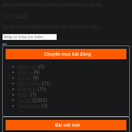
Đẩy nhanh đổi mới AI: Sức mạnh của quyền truy cập mở
17/11/2025
Từ các mô hình tiên tiến đến các ứng dụng cấp ...
Chuyên mục bài đăng
Chứng chỉ
(3)
Dịch vụ
(9)
Đối tác
(9)
Khách hàng
(11)
Kiến thức
(11)
News
(1)
Tin tức
(2,022)
Tuyển dụng
(7)
Bài viết mới