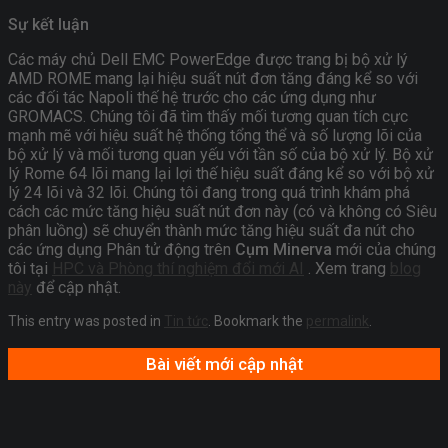
Sự kết luận
Các máy chủ Dell EMC PowerEdge được trang bị bộ xử lý
AMD ROME mang lại hiệu suất nút đơn tăng đáng kể so với
các đối tác Napoli thế hệ trước cho các ứng dụng như
GROMACS. Chúng tôi đã tìm thấy mối tương quan tích cực
mạnh mẽ với hiệu suất hệ thống tổng thể và số lượng lõi của
bộ xử lý và mối tương quan yếu với tần số của bộ xử lý. Bộ xử
lý Rome 64 lõi mang lại lợi thế hiệu suất đáng kể so với bộ xử
lý 24 lõi và 32 lõi. Chúng tôi đang trong quá trình khám phá
cách các mức tăng hiệu suất nút đơn này (có và không có Siêu
phân luồng) sẽ chuyển thành mức tăng hiệu suất đa nút cho
các ứng dụng Phân tử động trên
Cụm Minerva
mới của chúng
tôi tại
HPC và Phòng thí nghiệm đổi mới AI
. Xem trang
blog
này
để cập nhật.
This entry was posted in
Tin tức
. Bookmark the
permalink
.
Bài viết mới cập nhật