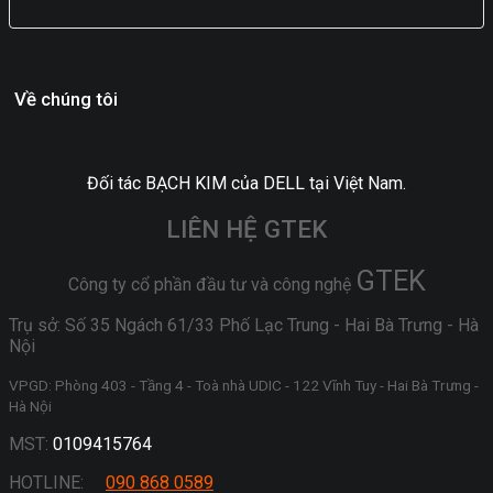
Về chúng tôi
Đối tác BẠCH KIM của DELL tại Việt Nam.
LIÊN HỆ GTEK
GTEK
Công ty cổ phần đầu tư và công nghệ
Trụ sở: Số 35 Ngách 61/33 Phố Lạc Trung - Hai Bà Trưng - Hà
Nội
VPGD: Phòng 403 - Tầng 4 - Toà nhà UDIC - 122 Vĩnh Tuy - Hai Bà Trưng -
Hà Nội
MST:
0109415764
HOTLINE:
090 868 0589