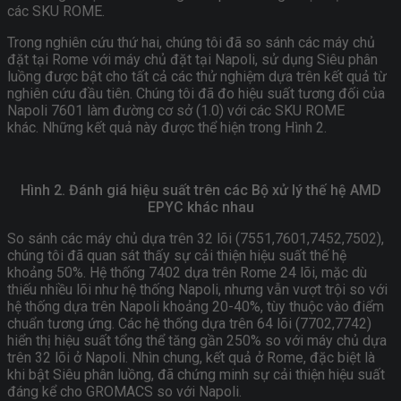
các SKU ROME.
Trong nghiên cứu thứ hai, chúng tôi đã so sánh các máy chủ
đặt tại Rome với máy chủ đặt tại Napoli, sử dụng Siêu phân
luồng được bật cho tất cả các thử nghiệm dựa trên kết quả từ
nghiên cứu đầu tiên. Chúng tôi đã đo hiệu suất tương đối của
Napoli 7601 làm đường cơ sở (1.0) với các SKU ROME
khác. Những kết quả này được thể hiện trong Hình 2.
Hình 2. Đánh giá hiệu suất trên các Bộ xử lý thế hệ AMD
EPYC khác nhau
So sánh các máy chủ dựa trên 32 lõi (7551,7601,7452,7502),
chúng tôi đã quan sát thấy sự cải thiện hiệu suất thế hệ
khoảng 50%. Hệ thống 7402 dựa trên Rome 24 lõi, mặc dù
thiếu nhiều lõi như hệ thống Napoli, nhưng vẫn vượt trội so với
hệ thống dựa trên Napoli khoảng 20-40%, tùy thuộc vào điểm
chuẩn tương ứng. Các hệ thống dựa trên 64 lõi (7702,7742)
hiển thị hiệu suất tổng thể tăng gần 250% so với máy chủ dựa
trên 32 lõi ở Napoli. Nhìn chung, kết quả ở Rome, đặc biệt là
khi bật Siêu phân luồng, đã chứng minh sự cải thiện hiệu suất
đáng kể cho GROMACS so với Napoli.