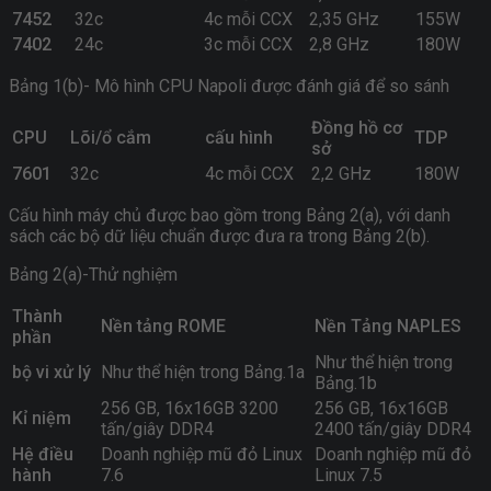
7452
32c
4c mỗi CCX
2,35 GHz
155W
7402
24c
3c mỗi CCX
2,8 GHz
180W
Bảng 1(b)- Mô hình CPU Napoli được đánh giá để so sánh
Đồng hồ cơ
CPU
Lõi/ổ cắm
cấu hình
TDP
sở
7601
32c
4c mỗi CCX
2,2 GHz
180W
Cấu hình máy chủ được bao gồm trong Bảng 2(a), với danh
sách các bộ dữ liệu chuẩn được đưa ra trong Bảng 2(b).
Bảng 2(a)-Thử nghiệm
Thành
Nền tảng ROME
Nền Tảng NAPLES
phần
Như thể hiện trong
bộ vi xử lý
Như thể hiện trong Bảng.1a
Bảng.1b
256 GB, 16x16GB 3200
256 GB, 16x16GB
Kỉ niệm
tấn/giây DDR4
2400 tấn/giây DDR4
Hệ điều
Doanh nghiệp mũ đỏ Linux
Doanh nghiệp mũ đỏ
hành
7.6
Linux 7.5