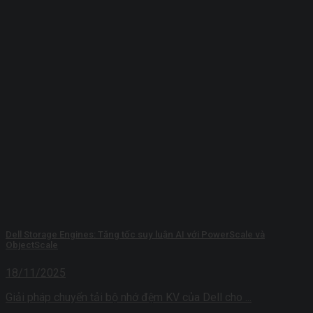
Dell Storage Engines: Tăng tốc suy luận AI với PowerScale và
ObjectScale
18/11/2025
Giải pháp chuyển tải bộ nhớ đệm KV của Dell cho ...