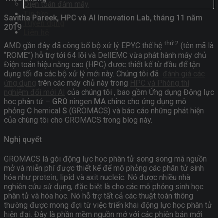
Điện toán đám mây
Tin tức
Savitha Pareek, HPC và AI Innovation Lab, tháng 11 năm
Tuyển dụng
2019
Liên hệ
thứ 2
AMD gần đây đã công bố bộ xử lý EPYC thế hệ
(tên mã là
“ROME”) hỗ trợ tới 64 lõi và DellEMC vừa phát hành máy chủ
Điện toán hiệu năng cao (HPC) được thiết kế từ đầu để tận
dụng tối đa các bộ xử lý mới này. Chúng tôi đã
đánh giá các
ứng dụng
trên các máy chủ này trong
HPC và Phòng thí
nghiệm đổi mới AI
của chúng tôi , bao gồm Ứng dụng Động lực
học phân tử –
GRO
ningen
MA
chine cho ứng dụng mô
phỏng
C
hemical
S
(GROMACS) và báo cáo những phát hiện
của chúng tôi cho GROMACS trong blog này.
Nghị quyết
GROMACS là gói động lực học phân tử song song mã nguồn
mở và miễn phí được thiết kế để mô phỏng các phân tử sinh
hóa như protein, lipid và axit nucleic. Nó được nhiều nhà
nghiên cứu sử dụng, đặc biệt là cho các mô phỏng sinh học
phân tử và hóa học. Nó hỗ trợ tất cả các thuật toán thông
thường được mong đợi từ việc triển khai động lực học phân tử
hiện đại. Đây là phần mềm nguồn mở với các phiên bản mới