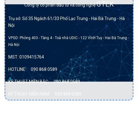
GTEK
Công ty cổ phần đầu tư và công nghệ
Trụ sở: Số 35 Ngách 61/33 Phố Lạc Trung - Hai Bà Trưng - Hà
Nội
VPGD: Phòng 403 - Tầng 4 - Toà nhà UDIC - 122 Vĩnh Tuy - Hai Bà Trưng -
Hà Nội
MST:
0109415764
HOTLINE:
090 868 0589
KỸ THUẬT MIỀN BẮC:
090 868 0589
KỸ THUẬT MIỀN NAM:
090 868 0589
DỊCH VỤ
Bảo vệ dữ liệu