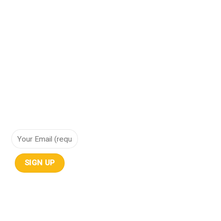
Cơ sở hạ tầng hội tụ
Cơ sở hạ tầng siêu hội tụ
Điện toán đám mây
Lưu trữ dữ liệu
NHẬN THÔNG TIN