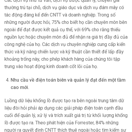
Các dịch vụ như tư vấn, dịch vụ được quản lý, chuyên gia
thường trú tại chỗ, dịch vụ giáo dục và dịch vụ đám mây có
tác động đáng kể đến CNTT và doanh nghiệp. Trong số
những người được hỏi, 75% cho biết họ cần chuyên môn bên
ngoài để đạt được kết quả cụ thể, với 69% cho rằng thiếu
nguồn lực hoặc chuyên môn đủ để nhận ra giá trị đầy đủ của
công nghệ của họ. Các dịch vụ chuyên nghiệp cung cấp kiến ​​
thức và kỹ năng chiến lược và kỹ thuật cần thiết để lấp đầy
khoảng trống này, cho phép khách hàng của chúng tôi tập
trung vào hoạt động kinh doanh cốt lõi của họ.
Nhu cầu về điện toán biên và quản lý đạt đến một tầm
cao mới.
Luồng dữ liệu khổng lồ được tạo ra bên ngoài trung tâm dữ
liệu đòi hỏi phải áp dụng các giải pháp điện toán cạnh đầu
cuối để quản lý, xử lý và trích xuất giá trị từ khối lượng khổng
lồ được tạo ra. Theo phát hiện của Forrester, 84% những
người ra quyết định CNTT thích thuê ngoài hoặc tìm kiếm sự