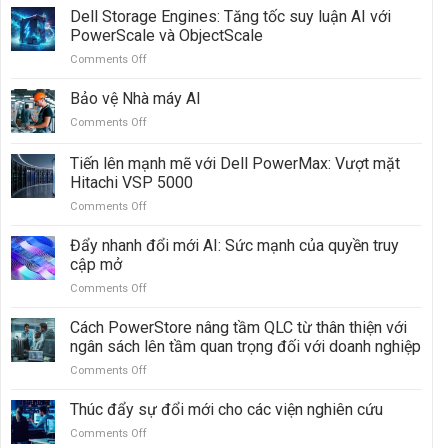
Dell Storage Engines: Tăng tốc suy luận AI với
PowerScale và ObjectScale
Comments Off
on
Dell
Storage
Bảo vệ Nhà máy AI
Engines:
Comments Off
on
Tăng
Bảo
tốc
vệ
Tiến lên mạnh mẽ với Dell PowerMax: Vượt mặt
suy
Nhà
luận
Hitachi VSP 5000
máy
AI
Comments Off
on
AI
với
Tiến
PowerScale
lên
Đẩy nhanh đổi mới AI: Sức mạnh của quyền truy
và
mạnh
cập mở
ObjectScale
mẽ
Comments Off
on
với
Đẩy
Dell
nhanh
Cách PowerStore nâng tầm QLC từ thân thiện với
PowerMax:
đổi
Vượt
ngân sách lên tầm quan trọng đối với doanh nghiệp
mới
mặt
Comments Off
on
AI:
Hitachi
Cách
Sức
VSP
PowerStore
Thúc đẩy sự đổi mới cho các viện nghiên cứu
mạnh
5000
nâng
của
Comments Off
on
tầm
quyền