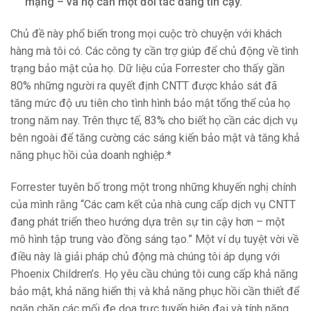
mạng – và họ cần một đối tác đáng tin cậy.
Chủ đề này phổ biến trong mọi cuộc trò chuyện với khách
hàng mà tôi có. Các công ty cần trợ giúp để chủ động về tình
trạng bảo mật của họ. Dữ liệu của Forrester cho thấy gần
80% những người ra quyết định CNTT được khảo sát đã
tăng mức độ ưu tiên cho tình hình bảo mật tổng thể của họ
trong năm nay. Trên thực tế, 83% cho biết họ cần các dịch vụ
bên ngoài để tăng cường các sáng kiến ​​bảo mật và tăng khả
năng phục hồi của doanh nghiệp.*
Forrester tuyên bố trong một trong những khuyến nghị chính
của mình rằng “Các cam kết của nhà cung cấp dịch vụ CNTT
đang phát triển theo hướng dựa trên sự tin cậy hơn – một
mô hình tập trung vào đồng sáng tạo.” Một ví dụ tuyệt vời về
điều này là giải pháp chủ động mà chúng tôi áp dụng với
Phoenix Children’s. Họ yêu cầu chúng tôi cung cấp khả năng
bảo mật, khả năng hiển thị và khả năng phục hồi cần thiết để
ngăn chặn các mối đe dọa trực tuyến hiện đại và tính năng