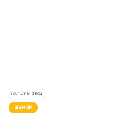
Bảo vệ dữ liệu
Cơ sở hạ tầng hội tụ
Cơ sở hạ tầng siêu hội tụ
Điện toán đám mây
Lưu trữ dữ liệu
NHẬN THÔNG TIN