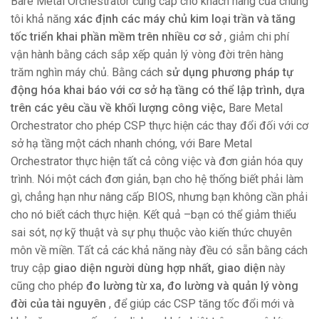
Bare Metal Orchestrator cung cấp cho khách hàng của chúng
tôi khả năng
xác định các máy chủ kim loại trần và tăng
tốc triển khai phần mềm trên nhiều cơ sở
, giảm chi phí
vận hành bằng cách sắp xếp quản lý vòng đời trên hàng
trăm nghìn máy chủ. Bằng cách
sử dụng phương pháp tự
động hóa khai báo với cơ sở hạ tầng có thể lập trình, dựa
trên các yêu cầu về khối lượng công việc,
Bare Metal
Orchestrator cho phép CSP thực hiện các thay đổi đối với cơ
sở hạ tầng một cách nhanh chóng, với Bare Metal
Orchestrator thực hiện tất cả công việc và đơn giản hóa quy
trình. Nói một cách đơn giản, bạn cho hệ thống biết phải làm
gì, chẳng hạn như nâng cấp BIOS, nhưng bạn không cần phải
cho nó biết cách thực hiện. Kết quả
–
bạn có thể giảm thiểu
sai sót, nợ kỹ thuật và sự phụ thuộc vào kiến ​​thức chuyên
môn về miền. Tất cả các khả năng này đều có sẵn bằng cách
truy cập
giao diện người dùng hợp nhất, giao diện
này
cũng cho phép
đo lường từ xa, đo lường và quản lý vòng
đời của tài nguyên
, để giúp các CSP tăng tốc đổi mới và