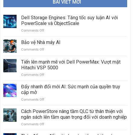
BÀI VIẾT MỚI
Dell Storage Engines: Tăng tốc suy luận AI với
PowerScale và ObjectScale
Comments Off
on
Dell
Storage
Bảo vệ Nhà máy AI
Engines:
Comments Off
on
Tăng
Bảo
tốc
vệ
Tiến lên mạnh mẽ với Dell PowerMax: Vượt mặt
suy
Nhà
luận
Hitachi VSP 5000
máy
AI
Comments Off
on
AI
với
Tiến
PowerScale
lên
Đẩy nhanh đổi mới AI: Sức mạnh của quyền truy
và
mạnh
cập mở
ObjectScale
mẽ
Comments Off
on
với
Đẩy
Dell
nhanh
Cách PowerStore nâng tầm QLC từ thân thiện với
PowerMax:
đổi
Vượt
ngân sách lên tầm quan trọng đối với doanh nghiệp
mới
mặt
Comments Off
on
AI:
Hitachi
Cách
Sức
VSP
PowerStore