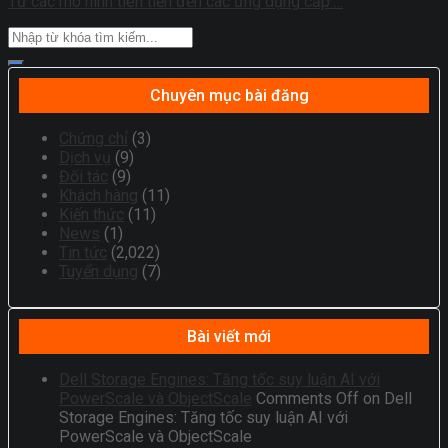
Từ các mô hình tiên tiến đến các ứng dụng cấp ...
Chuyên mục bài đăng
Chứng chỉ
(3)
Dịch vụ
(9)
Đối tác
(9)
Khách hàng
(11)
Kiến thức
(11)
News
(1)
Tin tức
(2,022)
Tuyển dụng
(7)
Bài viết mới
Dell Storage Engines: Tăng tốc suy luận AI với
PowerScale và ObjectScale
Comments Off
on Dell
Storage Engines: Tăng tốc suy luận AI với
PowerScale và ObjectScale