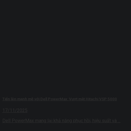
Tiến lên mạnh mẽ với Dell PowerMax: Vượt mặt Hitachi VSP 5000
17/11/2025
Dell PowerMax mang lại khả năng phục hồi, hiệu suất và ...