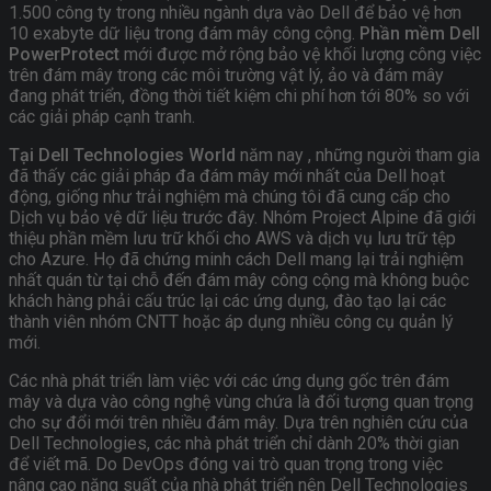
1.500 công ty trong nhiều ngành dựa vào Dell để bảo vệ hơn
10 exabyte dữ liệu trong đám mây công cộng.
Phần mềm Dell
PowerProtect
mới được mở rộng bảo vệ khối lượng công việc
trên đám mây trong các môi trường vật lý, ảo và đám mây
đang phát triển, đồng thời tiết kiệm chi phí hơn tới 80% so với
các giải pháp cạnh tranh.
Tại Dell Technologies World
năm nay , những người tham gia
đã thấy các giải pháp đa đám mây mới nhất của Dell hoạt
động, giống như trải nghiệm mà chúng tôi đã cung cấp cho
Dịch vụ bảo vệ dữ liệu trước đây. Nhóm Project Alpine đã giới
thiệu phần mềm lưu trữ khối cho AWS và dịch vụ lưu trữ tệp
cho Azure. Họ đã chứng minh cách Dell mang lại trải nghiệm
nhất quán từ tại chỗ đến đám mây công cộng mà không buộc
khách hàng phải cấu trúc lại các ứng dụng, đào tạo lại các
thành viên nhóm CNTT hoặc áp dụng nhiều công cụ quản lý
mới.
Các nhà phát triển làm việc với các ứng dụng gốc trên đám
mây và dựa vào công nghệ vùng chứa là đối tượng quan trọng
cho sự đổi mới trên nhiều đám mây. Dựa trên nghiên cứu của
Dell Technologies, các nhà phát triển chỉ dành 20% thời gian
để viết mã. Do DevOps đóng vai trò quan trọng trong việc
nâng cao năng suất của nhà phát triển nên Dell Technologies