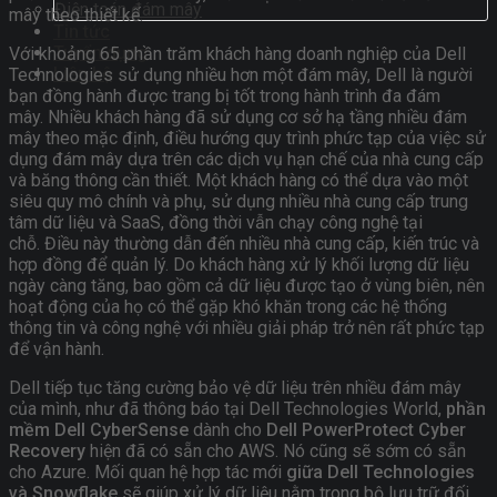
Điện toán đám mây
mây theo thiết kế.
Tin tức
Tuyển dụng
Với khoảng 65 phần trăm khách hàng doanh nghiệp của Dell
Liên hệ
Technologies sử dụng nhiều hơn một đám mây, Dell là người
bạn đồng hành được trang bị tốt trong hành trình đa đám
mây. Nhiều khách hàng đã sử dụng cơ sở hạ tầng nhiều đám
mây theo mặc định, điều hướng quy trình phức tạp của việc sử
dụng đám mây dựa trên các dịch vụ hạn chế của nhà cung cấp
và băng thông cần thiết. Một khách hàng có thể dựa vào một
siêu quy mô chính và phụ, sử dụng nhiều nhà cung cấp trung
tâm dữ liệu và SaaS, đồng thời vẫn chạy công nghệ tại
chỗ. Điều này thường dẫn đến nhiều nhà cung cấp, kiến ​​trúc và
hợp đồng để quản lý. Do khách hàng xử lý khối lượng dữ liệu
ngày càng tăng, bao gồm cả dữ liệu được tạo ở vùng biên, nên
hoạt động của họ có thể gặp khó khăn trong các hệ thống
thông tin và công nghệ với nhiều giải pháp trở nên rất phức tạp
để vận hành.
Dell tiếp tục tăng cường bảo vệ dữ liệu trên nhiều đám mây
của mình, như đã thông báo tại Dell Technologies World,
phần
mềm Dell CyberSense
dành cho
Dell PowerProtect Cyber ​​
Recovery
hiện đã có sẵn cho AWS. Nó cũng sẽ sớm có sẵn
cho Azure. Mối quan hệ hợp tác mới
giữa Dell Technologies
và Snowflake
sẽ giúp xử lý dữ liệu nằm trong bộ lưu trữ đối