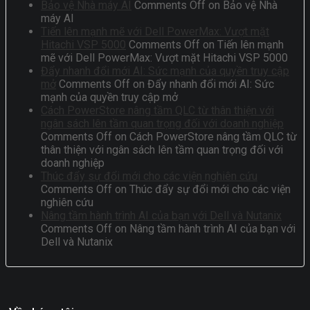
Bảo vệ Nhà máy AI
Comments Off
on Bảo vệ Nhà
máy AI
Tiến lên mạnh mẽ với Dell PowerMax: Vượt mặt
Hitachi VSP 5000
Comments Off
on Tiến lên mạnh
mẽ với Dell PowerMax: Vượt mặt Hitachi VSP 5000
Đẩy nhanh đổi mới AI: Sức mạnh của quyền truy cập
mở
Comments Off
on Đẩy nhanh đổi mới AI: Sức
mạnh của quyền truy cập mở
Cách PowerStore nâng tầm QLC từ thân thiện với
ngân sách lên tầm quan trọng đối với doanh nghiệp
Comments Off
on Cách PowerStore nâng tầm QLC từ
thân thiện với ngân sách lên tầm quan trọng đối với
doanh nghiệp
Thúc đẩy sự đổi mới cho các viện nghiên cứu
Comments Off
on Thúc đẩy sự đổi mới cho các viện
nghiên cứu
Nâng tầm hành trình AI của bạn với Dell và Nutanix
Comments Off
on Nâng tầm hành trình AI của bạn với
Dell và Nutanix