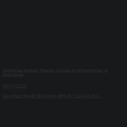
Dell Storage Engines: Tăng tốc suy luận AI với PowerScale và
ObjectScale
18/11/2025
Giải pháp chuyển tải bộ nhớ đệm KV của Dell cho ...