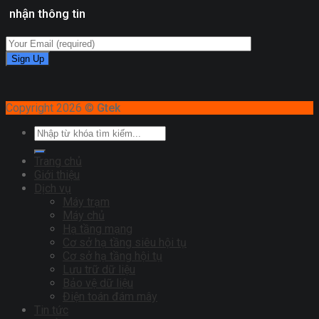
nhận thông tin
Copyright 2026 ©
Gtek
Trang chủ
Giới thiệu
Dịch vụ
Máy trạm
Máy chủ
Hạ tầng mạng
Cơ sở hạ tầng siêu hội tụ
Cơ sở hạ tầng hội tụ
Lưu trữ dữ liệu
Bảo vệ dữ liệu
Điện toán đám mây
Tin tức