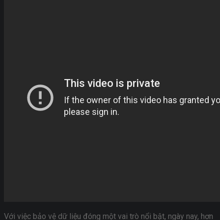
Với việc bảo vệ dữ liệu đóng một vai trò nổi bật, ngày nay, hơn