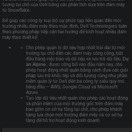
tượng tại chỗ của Dell bằng các phân tích dựa trên đám mây
từ Snowflake.
Để giúp các công ty loại bỏ sự phức tạp liên quan đến môi
trường nhiều đám mây theo mặc định, Dell Technologies tuân
theo phương pháp tiếp cận hai hướng để kích hoạt nhiều đám
mây theo thiết kế:
Cho phép quản lý dữ liệu hợp nhất trải dài từ môi
trường tại chỗ đến các đám mây công cộng, bắt
đầu bằng việc bảo vệ dữ liệu và lưu trữ dữ liệu.
Dự
án Alpine
, được công bố vào đầu năm nay, cho
phép hoạt động nhất quán bằng cách đưa các giải
pháp lưu trữ khối, tệp và đối tượng cũng như phần
mềm quản lý từ Dell đến ba công ty siêu quy mô
hàng đầu — AWS, Google Cloud và Microsoft
Azure.
Tạo lớp dữ liệu nhất quán cho phép các hoạt động
và phần mềm của môi trường gốc trên đám mây
bao gồm cơ sở hạ tầng tại chỗ, cho phép khách
hàng lựa chọn môi trường đám mây và cơ sở hạ
tầng để hỗ trợ hoạt động kinh doanh.