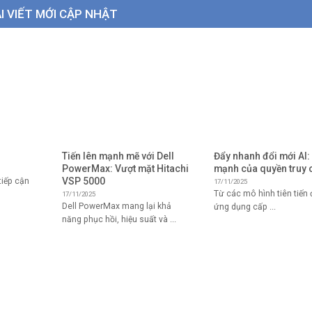
I VIẾT MỚI CẬP NHẬT
Tiến lên mạnh mẽ với Dell
Đẩy nhanh đổi mới AI:
PowerMax: Vượt mặt Hitachi
mạnh của quyền truy 
VSP 5000
iếp cận
17/11/2025
Từ các mô hình tiên tiến
17/11/2025
Dell PowerMax mang lại khả
ứng dụng cấp ...
năng phục hồi, hiệu suất và ...