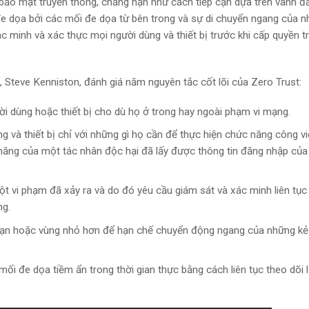
ảo mật truyền thống, chẳng hạn như cách tiếp cận dựa trên vành đai
 đe dọa bởi các mối đe dọa từ bên trong và sự di chuyển ngang của 
 minh và xác thực mọi người dùng và thiết bị trước khi cấp quyền tr
 Steve Kenniston, đánh giá năm nguyên tắc cốt lõi của Zero Trust:
i dùng hoặc thiết bị cho dù họ ở trong hay ngoài phạm vi mạng.
ng và thiết bị chỉ với những gì họ cần để thực hiện chức năng công v
 năng của một tác nhân độc hại đã lấy được thông tin đăng nhập của
ột vi phạm đã xảy ra và do đó yêu cầu giám sát và xác minh liên tục
ng.
ạn hoặc vùng nhỏ hơn để hạn chế chuyển động ngang của những kẻ
mối đe dọa tiềm ẩn trong thời gian thực bằng cách liên tục theo dõi 