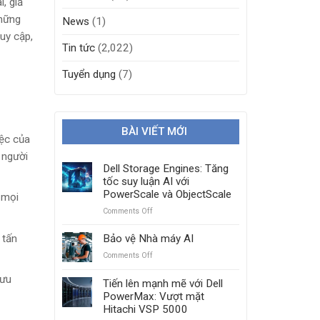
, giả
những
News
(1)
uy cập,
Tin tức
(2,022)
Tuyển dụng
(7)
BÀI VIẾT MỚI
iệc của
 người
Dell Storage Engines: Tăng
tốc suy luận AI với
PowerScale và ObjectScale
 mọi
Comments Off
on
Dell
Storage
 tấn
Bảo vệ Nhà máy AI
Engines:
Comments Off
on
Tăng
Bảo
tốc
lưu
vệ
Tiến lên mạnh mẽ với Dell
suy
Nhà
PowerMax: Vượt mặt
luận
máy
Hitachi VSP 5000
AI
AI