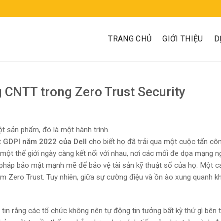
TRANG CHỦ
GIỚI THIỆU
D
 CNTT trong Zero Trust Security
t sản phẩm, đó là một hành trình.
t
GDPI năm 2022 của Dell
cho biết họ đã trải qua một cuộc tấn cô
 một thế giới ngày càng kết nối với nhau, nơi các mối đe dọa mạng n
i pháp bảo mật mạnh mẽ để bảo vệ tài sản kỹ thuật số của họ. Một c
iệm Zero Trust. Tuy nhiên, giữa sự cường điệu và ồn ào xung quanh k
m tin rằng các tổ chức không nên tự động tin tưởng bất kỳ thứ gì bên 