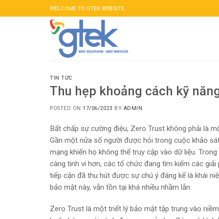
Skip
WELCOME TO GTEK WEBSITE.
to
content
TIN TỨC
Thu hẹp khoảng cách kỹ năng
POSTED ON
17/06/2023
BY
ADMIN
Bất chấp sự cường điệu, Zero Trust không phải là mộ
Gần một nửa số người được hỏi trong cuộc khảo sá
mạng khiến họ không thể truy cập vào dữ liệu. Trong
càng tinh vi hơn, các tổ chức đang tìm kiếm các giả
tiếp cận đã thu hút được sự chú ý đáng kể là khái n
bảo mật này, vẫn tồn tại khá nhiều nhầm lẫn.
Zero Trust là một triết lý bảo mật tập trung vào niề