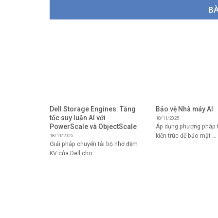
BÀ
Dell Storage Engines: Tăng
Bảo vệ Nhà máy AI
tốc suy luận AI với
18/11/2025
PowerScale và ObjectScale
Áp dụng phương pháp t
kiến ​​trúc để bảo mật ...
18/11/2025
Giải pháp chuyển tải bộ nhớ đệm
KV của Dell cho ...