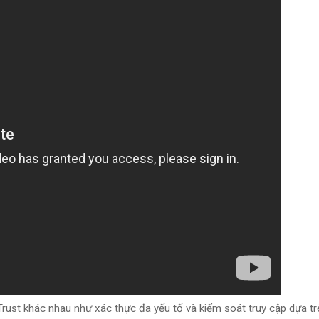
ust khác nhau như xác thực đa yếu tố và kiểm soát truy cập dựa tr