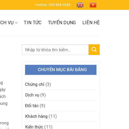
Hotline: 090 868 0589
ỊCH VỤ
TIN TỨC
TUYỂN DỤNG
LIÊN HỆ
CHUYÊN MỤC BÀI ĐĂNG
ng
Chứng chỉ
(3)
gày
Dịch vụ
(9)
ách
hung
Đối tác
(9)
Khách hàng
(11)
trong
Kiến thức
(11)