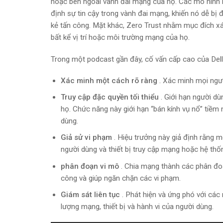
hoặc bên ngoài vành đai mạng của họ. Các mô hình b
định sự tin cậy trong vành đai mạng, khiến nó dễ bị
kẻ tấn công. Mặt khác, Zero Trust nhằm mục đích xác
bất kể vị trí hoặc môi trường mạng của họ.
Trong một podcast gần đây, cố vấn cấp cao của Dell,
Xác minh một cách rõ ràng
. Xác minh mọi ngườ
Truy cập đặc quyền tối thiểu
. Giới hạn người dù
họ. Chức năng này giới hạn “bán kính vụ nổ” tiềm
dùng.
Giả sử vi phạm
. Hiệu trưởng này giả định rằng m
người dùng và thiết bị truy cập mạng hoặc hệ thố
phân đoạn vi mô
. Chia mạng thành các phân đo
công và giúp ngăn chặn các vi phạm.
Giám sát liên tục
. Phát hiện và ứng phó với các 
lượng mạng, thiết bị và hành vi của người dùng.