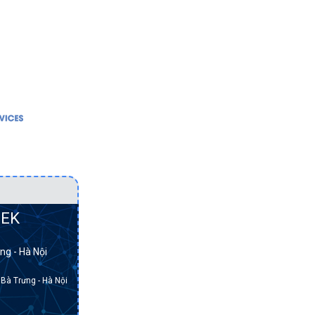
DỊCH VỤ
GIẢI PHÁP
Bảo vệ dữ liệu
Hạ tầng mạng
Cơ sở hạ tầng hội tụ
Bảo vệ dữ liệu
Cơ sở hạ tầng siêu
Cơ sở hạ tầng h
m.
hội tụ
Cơ sở hạ tầng s
Điện toán đám mây
hội tụ
Hạ tầng mạng
Điện toán đám 
EK
Lưu trữ dữ liệu
Lưu trữ dữ liệu
ng - Hà Nội
Máy chủ
 Bà Trưng - Hà Nội
Máy trạm