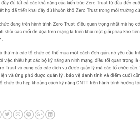
i đầy đủ tất cả các khả năng của kiến ​​trúc Zero Trust từ đầu đến cuố
ết họ đã triển khai đầy đủ khuôn khổ Zero Trust trong môi trường củ
 chức đang trên hành trình Zero Trust, điều quan trọng nhất mà họ có
 khỏi các mối đe dọa trên mạng là triển khai một giải pháp kho tiền
y
.
là thứ mà các tổ chức có thể mua một cách đơn giản; nó yêu cầu tri
i việc thiếu hụt các bộ kỹ năng an ninh mạng, điều tối quan trọng là
Zero Trust và cung cấp các dịch vụ được quản lý mà các tổ chức cần. 
hiện và ứng phó được quản lý
,
bảo vệ danh tính và điểm cuối
cũ
 tổ chức thu hẹp khoảng cách kỹ năng CNTT trên hành trình hướng tớ