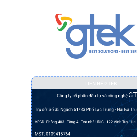
Đối tác BẠCH KIM của DELL tại Việt Na
LIÊN HỆ GTEK
GT
Công ty cổ phần đầu tư và công nghệ
Trụ sở: Số 35 Ngách 61/33 Phố Lạc Trung - Hai Bà Trư
VPGD: Phòng 403 - Tầng 4 - Toà nhà UDIC - 122 Vĩnh Tuy - Hai
MST:
0109415764