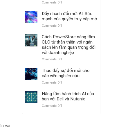
với
Comments Off
on
PowerScale
Tiến
và
lên
Đẩy nhanh đổi mới AI: Sức
ObjectScale
mạnh
mạnh của quyền truy cập mở
mẽ
Comments Off
on
với
Đẩy
Dell
nhanh
Cách PowerStore nâng tầm
PowerMax:
đổi
QLC từ thân thiện với ngân
Vượt
mới
sách lên tầm quan trọng đối
mặt
AI:
với doanh nghiệp
Hitachi
Sức
VSP
Comments Off
on
mạnh
5000
Cách
của
PowerStore
Thúc đẩy sự đổi mới cho
quyền
nâng
các viện nghiên cứu
truy
tầm
cập
Comments Off
on
QLC
mở
Thúc
từ
đẩy
Nâng tầm hành trình AI của
thân
sự
bạn với Dell và Nutanix
thiện
đổi
với
Comments Off
on
mới
ngân
Nâng
cho
sách
tầm
các
lên
hành
viện
tầm
ên vai
trình
nghiên
quan