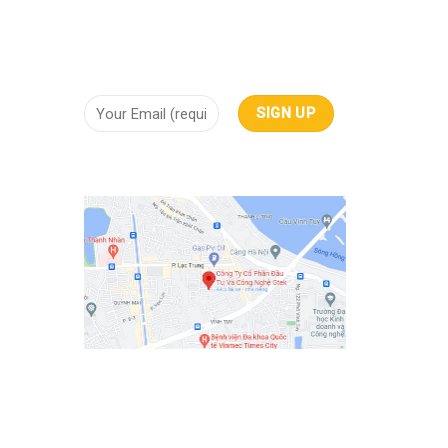
NHẬN THÔNG TIN
ội tụ
iêu
mây