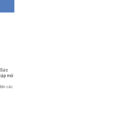
 Sức
cập mở
 đến các