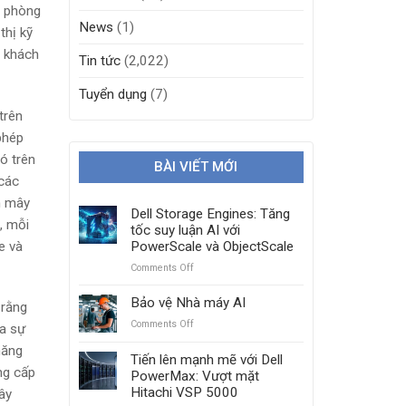
n phòng
News
(1)
thị kỹ
a khách
Tin tức
(2,022)
Tuyển dụng
(7)
trên
phép
ó trên
BÀI VIẾT MỚI
 các
m mây
Dell Storage Engines: Tăng
, mỗi
tốc suy luận AI với
e và
PowerScale và ObjectScale
Comments Off
on
Dell
Storage
Bảo vệ Nhà máy AI
 rằng
Engines:
Comments Off
on
ra sự
Tăng
Bảo
tốc
năng
vệ
Tiến lên mạnh mẽ với Dell
suy
Nhà
ng cấp
PowerMax: Vượt mặt
luận
máy
Hitachi VSP 5000
AI
ây
AI