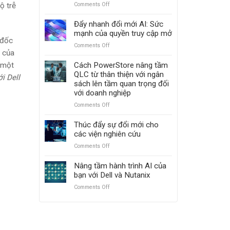
với
Comments Off
on
ộ trễ
PowerScale
Tiến
và
lên
Đẩy nhanh đổi mới AI: Sức
ObjectScale
mạnh
mạnh của quyền truy cập mở
mẽ
 đốc
Comments Off
on
với
p của
Đẩy
Dell
nhanh
Cách PowerStore nâng tầm
à một
PowerMax:
đổi
QLC từ thân thiện với ngân
Vượt
i Dell
mới
sách lên tầm quan trọng đối
mặt
AI:
với doanh nghiệp
Hitachi
Sức
VSP
Comments Off
on
mạnh
5000
Cách
của
PowerStore
Thúc đẩy sự đổi mới cho
quyền
nâng
các viện nghiên cứu
truy
tầm
cập
Comments Off
on
QLC
mở
Thúc
từ
đẩy
Nâng tầm hành trình AI của
thân
sự
bạn với Dell và Nutanix
thiện
đổi
với
Comments Off
on
mới
ngân
Nâng
cho
sách
tầm
các
lên
hành
viện
tầm
trình
nghiên
quan