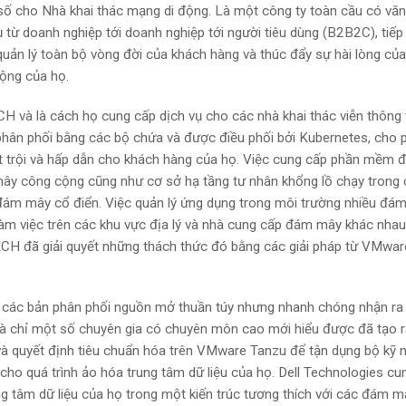
t số cho Nhà khai thác mạng di động. Là một công ty toàn cầu có vă
từ doanh nghiệp tới doanh nghiệp tới người tiêu dùng (B2B2C), tiếp 
uản lý toàn bộ vòng đời của khách hàng và thúc đẩy sự hài lòng củ
động của họ.
và là cách họ cung cấp dịch vụ cho các nhà khai thác viễn thông 
phân phối bằng các bộ chứa và được điều phối bởi Kubernetes, cho 
trội và hấp dẫn cho khách hàng của họ. Việc cung cấp phần mềm đ
mây công cộng cũng như cơ sở hạ tầng tư nhân khổng lồ chạy trong
 đám mây cổ điển. Việc quản lý ứng dụng trong môi trường nhiều đá
làm việc trên các khu vực địa lý và nhà cung cấp đám mây khác nhau
H đã giải quyết những thách thức đó bằng các giải pháp từ VMwar
các bản phân phối nguồn mở thuần túy nhưng nhanh chóng nhận ra
mà chỉ một số chuyên gia có chuyên môn cao mới hiểu được đã tạo 
 và quyết định tiêu chuẩn hóa trên VMware Tanzu để tận dụng bộ kỹ 
ho quá trình ảo hóa trung tâm dữ liệu của họ. Dell Technologies cu
tâm dữ liệu của họ trong một kiến ​​trúc tương thích với các đám m