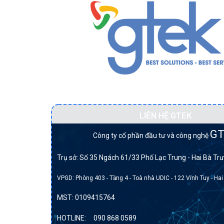
Đối tác BẠCH KIM của DELL tại Việt Na
LIÊN HỆ GTEK
GT
Công ty cổ phần đầu tư và công nghệ
Trụ sở: Số 35 Ngách 61/33 Phố Lạc Trung - Hai Bà Trư
VPGD: Phòng 403 - Tầng 4 - Toà nhà UDIC - 122 Vĩnh Tuy - Hai
MST:
0109415764
HOTLINE:
090 868 0589