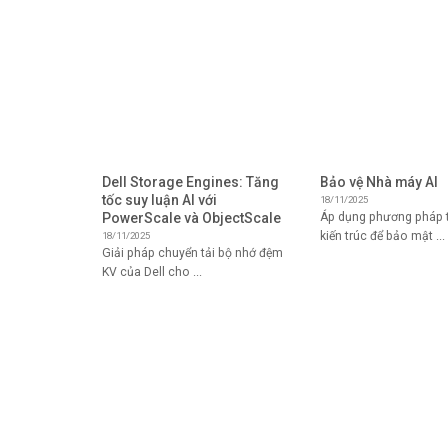
Dell Storage Engines: Tăng
Bảo vệ Nhà máy AI
tốc suy luận AI với
18/11/2025
PowerScale và ObjectScale
Áp dụng phương pháp t
kiến ​​trúc để bảo mật ...
18/11/2025
Giải pháp chuyển tải bộ nhớ đệm
KV của Dell cho ...