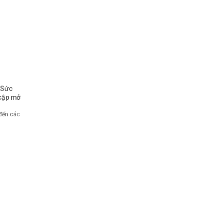
 Sức
cập mở
 đến các