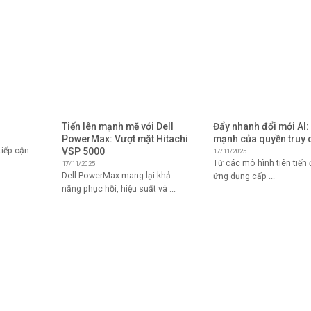
Tiến lên mạnh mẽ với Dell
Đẩy nhanh đổi mới AI:
PowerMax: Vượt mặt Hitachi
mạnh của quyền truy 
VSP 5000
iếp cận
17/11/2025
Từ các mô hình tiên tiến
17/11/2025
Dell PowerMax mang lại khả
ứng dụng cấp ...
năng phục hồi, hiệu suất và ...