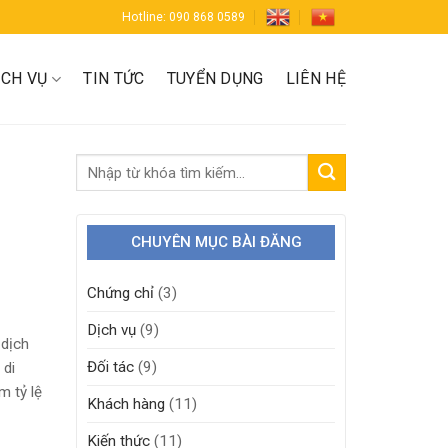
Hotline: 090 868 0589
ỊCH VỤ
TIN TỨC
TUYỂN DỤNG
LIÊN HỆ
CHUYÊN MỤC BÀI ĐĂNG
Chứng chỉ
(3)
Dịch vụ
(9)
 dịch
Đối tác
(9)
 di
m tỷ lệ
Khách hàng
(11)
Kiến thức
(11)