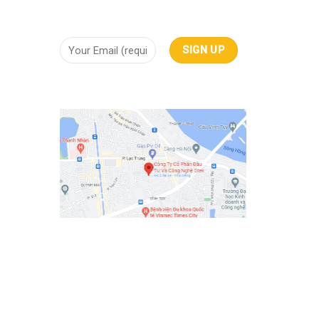
NHẬN THÔNG TIN
ội tụ
iêu
mây