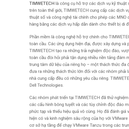
TIMWETECH
là công cụ hỗ trợ các dịch vụ kỹ thuậ
trên toàn thế giới, TIMWETECH cung cấp các dịch vụ 
thuật số và công nghệ tài chính cho phép các MNO q
hàng bằng các dịch vụ hấp dẫn dành cho thiết bị di 
Phần mềm là công nghệ hỗ trợ chính cho TIMWETECH 
toàn cầu. Các ứng dụng hiện đại, được xây dựng và 
TIMWETECH tạo ra những trải nghiệm độc đáo, vượt 
toàn cầu đòi hỏi phải tận dụng nhiều nền tảng đám 
trung tâm dữ liệu của riêng họ – một thách thức đa
đưa ra những thách thức lớn đối với các nhóm phải 
nhà cung cấp đều có những yêu cầu riêng. TIMWETEC
Dell Technologies.
Các nhóm phát triển tại TIMWETECH đã thử nghiệm 
các cấu hình bông tuyết và các tùy chỉnh độc đáo 
phức tạp và thiếu hiệu quả vô cùng. Họ đã đánh giá
hiện có và kinh nghiệm sâu rộng của họ với VMware c
cơ sở hạ tầng để chạy VMware Tanzu trong các trung 