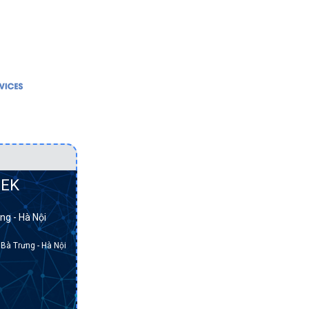
DỊCH VỤ
GIẢI PHÁP
Bảo vệ dữ liệu
Hạ tầng mạng
Cơ sở hạ tầng hội tụ
Bảo vệ dữ liệu
Cơ sở hạ tầng siêu
Cơ sở hạ tầng h
m.
hội tụ
Cơ sở hạ tầng s
Điện toán đám mây
hội tụ
Hạ tầng mạng
Điện toán đám 
EK
Lưu trữ dữ liệu
Lưu trữ dữ liệu
ng - Hà Nội
Máy chủ
 Bà Trưng - Hà Nội
Máy trạm