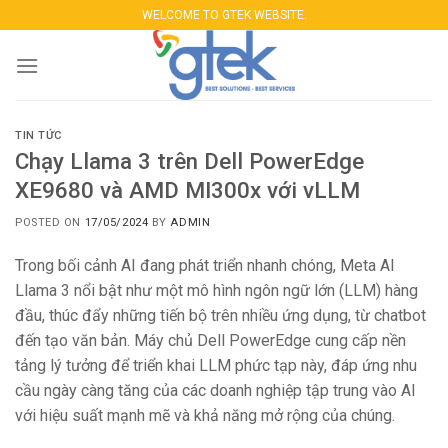
Skip
WELCOME TO GTEK WEBSITE.
to
content
TIN TỨC
Chạy Llama 3 trên Dell PowerEdge
XE9680 và AMD MI300x với vLLM
POSTED ON
17/05/2024
BY
ADMIN
Trong bối cảnh AI đang phát triển nhanh chóng, Meta AI
Llama 3 nổi bật như một mô hình ngôn ngữ lớn (LLM) hàng
đầu, thúc đẩy những tiến bộ trên nhiều ứng dụng, từ chatbot
đến tạo văn bản. Máy chủ Dell PowerEdge cung cấp nền
tảng lý tưởng để triển khai LLM phức tạp này, đáp ứng nhu
cầu ngày càng tăng của các doanh nghiệp tập trung vào AI
với hiệu suất mạnh mẽ và khả năng mở rộng của chúng.