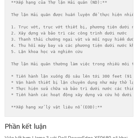
**Xếp hạng của Thợ lặn Hải quân (ND):** 
Thợ lặn Hải quân được huấn luyện để thực hiện nhiều
1. Trục vớt, trục vớt thiết bị, phương tiện dưới nư
2. Xây dựng và bảo trì các công trình dưới nước 
3. Thanh thải chướng ngại vật và mối nguy hiểm dưới
4. Thu hồi máy bay và các phương tiện dưới nước khá
5. Lặn khoa học và nghiên cứu 
Thợ lặn Hải quân thường làm việc trong nhiều môi tr
* Tiến hành lặn xuống độ sâu lên tới 300 feet (91 m
* Vận hành thiết bị lặn chuyên dụng như máy thở lại
* Thực hiện sửa chữa và bảo trì dưới nước các thiết
* Tiến hành các hoạt động xây dựng và cứu hộ dưới n
**Xếp hạng xử lý vật liệu nổ (EOD):**
Phần kết luận