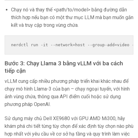
Chạy nó và thay thế <path/to/model> bằng đường dẫn
thích hợp nếu bạn có một thư mục LLM mà bạn muốn gắn
kết và truy cập trong vùng chứa.
nerdctl run -it --network=host --group-add=video --
Bước 3: Chạy Llama 3 bằng vLLM với ba cách
tiếp cận
vLLM cung cấp nhiều phương pháp triển khai khác nhau để
chạy mô hình Llama-3 của bạn – chạy ngoại tuyến, với hình
ảnh vùng chứa, thông qua API điểm cuối hoặc sử dụng
phương pháp OpenAI.
Sử dụng máy chủ Dell XE9680 với GPU AMD Mi300, hãy
khám phá chi tiết từng tùy chọn để xác định tùy chọn nào phù
hợp nhất với yêu cầu về cơ sở hạ tầng và quy trình làm việc