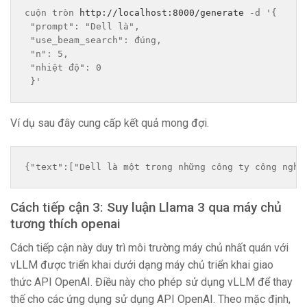
cuộn tròn 
http://localhost:8000/generate
 -d '{ 
 "prompt": "Dell là", 
 "use_beam_search": đúng, 
 "n": 5, 
 "nhiệt độ": 0 
 }'
Ví dụ sau đây cung cấp kết quả mong đợi.
{"text":["Dell là một trong những công ty công nghệ
Cách tiếp cận 3: Suy luận Llama 3 qua máy chủ
tương thích openai
Cách tiếp cận này duy trì môi trường máy chủ nhất quán với
vLLM được triển khai dưới dạng máy chủ triển khai giao
thức API OpenAI. Điều này cho phép sử dụng vLLM để thay
thế cho các ứng dụng sử dụng API OpenAI. Theo mặc định,