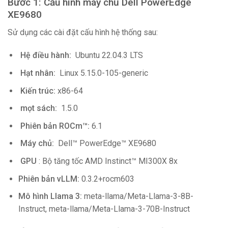
Bước 1: Cấu hình máy chủ Dell PowerEdge
XE9680
Sử dụng các cài đặt cấu hình hệ thống sau:
Hệ điều hành:
Ubuntu 22.04.3 LTS
Hạt nhân:
Linux 5.15.0-105-generic
Kiến trúc:
x86-64
mọt sách:
1.5.0
Phiên bản ROCm™:
6.1
Máy chủ:
Dell™ PowerEdge™ XE9680
GPU
: Bộ tăng tốc AMD Instinct™ MI300X 8x
Phiên bản vLLM:
0.3.2+rocm603
Mô hình Llama 3:
meta-llama/Meta-Llama-3-8B-
Instruct, meta-llama/Meta-Llama-3-70B-Instruct