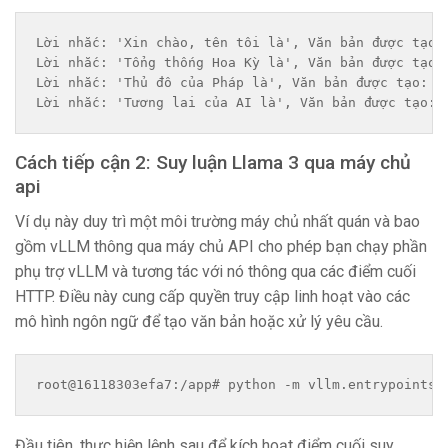
Lời nhắc: 'Xin chào, tên tôi là', Văn bản được tạo:
Lời nhắc: 'Tổng thống Hoa Kỳ là', Văn bản được tạo:
Lời nhắc: 'Thủ đô của Pháp là', Văn bản được tạo: '
Lời nhắc: 'Tương lai của AI là', Văn bản được tạo: 
Cách tiếp cận 2: Suy luận Llama 3 qua máy chủ
api
Ví dụ này duy trì một môi trường máy chủ nhất quán và bao
gồm vLLM thông qua máy chủ API cho phép bạn chạy phần
phụ trợ vLLM và tương tác với nó thông qua các điểm cuối
HTTP. Điều này cung cấp quyền truy cập linh hoạt vào các
mô hình ngôn ngữ để tạo văn bản hoặc xử lý yêu cầu.
root@16118303efa7:/app# python -m vllm.entrypoints.
Đầu tiên, thực hiện lệnh sau để kích hoạt điểm cuối suy