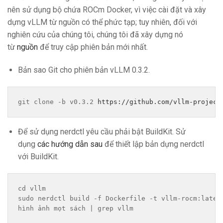
nên sử dụng bộ chứa ROCm Docker, vì việc cài đặt và xây
dựng vLLM từ nguồn có thể phức tạp; tuy nhiên, đối với
nghiên cứu của chúng tôi, chúng tôi đã xây dựng nó
từ
nguồn
để truy cập phiên bản mới nhất.
Bản sao Git cho phiên bản vLLM 0.3.2.
git clone -b v0.3.2 
https://github.com/vllm-project
Để sử dụng nerdctl yêu cầu phải bật BuildKit. Sử
dụng
các hướng dẫn sau
để thiết lập bản dựng nerdctl
với BuildKit.
cd vllm
sudo nerdctl build -f Dockerfile -t vllm-rocm:lates
hình ảnh mọt sách | grep vllm