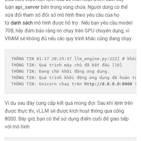
luận
api_server
bên trong vùng chứa. Người dùng có thể
sửa đổi tham số đối số mô hình theo yêu cầu của họ
từ
danh sách
mô hình được hỗ trợ . Nếu bạn yêu cầu model
70B, hãy đảm bảo rằng nó chạy trên GPU chuyên dụng, vì
VRAM sẽ không đủ nếu các quy trình khác cũng đang chạy.
THÔNG TIN 01-17 20:25:37 llm_engine.py:222] # khối 
THÔNG TIN: Quá trình máy chủ đã bắt đầu [10]
THÔNG TIN: Đang chờ khởi động ứng dụng.
THÔNG TIN: Quá trình khởi động ứng dụng đã hoàn tất
THÔNG TIN: Uvicorn chạy trên 
http://0.0.0.0:8000
 (N
Ví dụ sau đây cung cấp kết quả mong đợi. Sau khi lệnh trên
được thực thi, vLLM sẽ được kích hoạt thông qua cổng
8000. Bây giờ, bạn có thể sử dụng điểm cuối để giao tiếp
với mô hình.