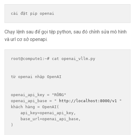
cài đặt pip openai
Chạy lệnh sau để gọi tệp python, sau đó chỉnh sửa mô hình
và url cơ sở openapi.
root@compute1:~# cat openai_vllm.py
từ openai nhập OpenAI 
openai_api_key = "RỖNG" 
openai_api_base = " 
http://localhost:8000/v1
 " 
khách hàng = OpenAI( 
    api_key=openai_api_key, 
    base_url=openai_api_base, 
) 