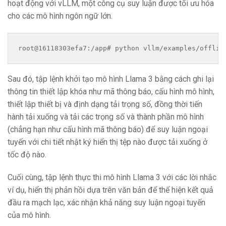
hoạt động với vLLM, một công cụ suy luận được tối ưu hóa
cho các mô hình ngôn ngữ lớn.
root@16118303efa7:/app# python vllm/examples/offlin
Sau đó, tập lệnh khởi tạo mô hình Llama 3 bằng cách ghi lại
thông tin thiết lập khóa như mã thông báo, cấu hình mô hình,
thiết lập thiết bị và định dạng tải trọng số, đồng thời tiến
hành tải xuống và tải các trọng số và thành phần mô hình
(chẳng hạn như cấu hình mã thông báo) để suy luận ngoại
tuyến với chi tiết nhật ký hiển thị tệp nào được tải xuống ở
tốc độ nào.
Cuối cùng, tập lệnh thực thi mô hình Llama 3 với các lời nhắc
ví dụ, hiển thị phản hồi dựa trên văn bản để thể hiện kết quả
đầu ra mạch lạc, xác nhận khả năng suy luận ngoại tuyến
của mô hình.