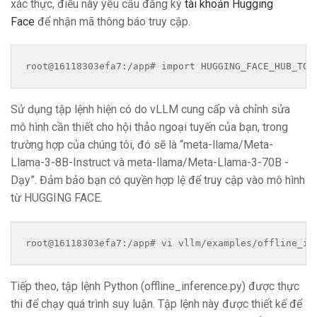
xác thực, điều này yêu cầu đăng ký
tài khoản Hugging
Face
để nhận mã thông báo truy cập.
root@16118303efa7:/app# import HUGGING_FACE_HUB_TOK
Sử dụng tập lệnh hiện có do vLLM cung cấp và chỉnh sửa
mô hình cần thiết cho hội thảo ngoại tuyến của bạn, trong
trường hợp của chúng tôi, đó sẽ là “meta-llama/Meta-
Llama-3-8B-Instruct và meta-llama/Meta-Llama-3-70B -
Dạy”. Đảm bảo bạn có quyền hợp lệ để truy cập vào mô hình
từ HUGGING FACE.
root@16118303efa7:/app# vi vllm/examples/offline_in
Tiếp theo, tập lệnh Python (offline_inference.py) được thực
thi để chạy quá trình suy luận. Tập lệnh này được thiết kế để