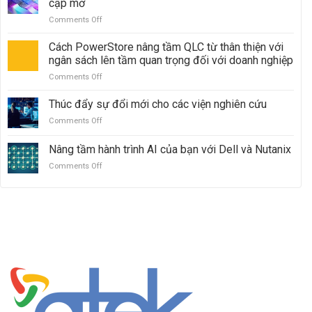
cập mở
ObjectScale
mẽ
Comments Off
on
với
Đẩy
Dell
nhanh
Cách PowerStore nâng tầm QLC từ thân thiện với
PowerMax:
đổi
Vượt
ngân sách lên tầm quan trọng đối với doanh nghiệp
mới
mặt
Comments Off
on
AI:
Hitachi
Cách
Sức
VSP
PowerStore
Thúc đẩy sự đổi mới cho các viện nghiên cứu
mạnh
5000
nâng
của
Comments Off
on
tầm
quyền
Thúc
QLC
truy
đẩy
Nâng tầm hành trình AI của bạn với Dell và Nutanix
từ
cập
sự
thân
mở
Comments Off
on
đổi
thiện
Nâng
mới
với
tầm
cho
ngân
hành
các
sách
trình
viện
lên
AI
nghiên
tầm
của
cứu
quan
bạn
trọng
với
đối
Dell
với
và
doanh
Nutanix
nghiệp