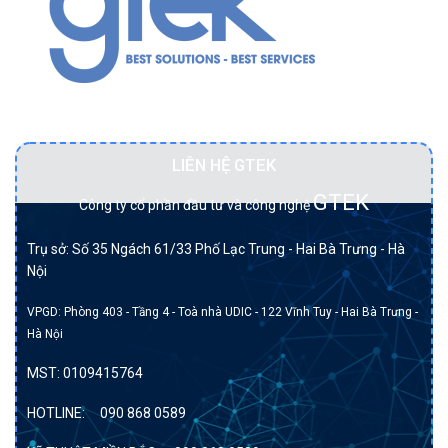
Đối tác BẠCH KIM của DELL tại Việt Nam.
LIÊN HỆ GTEK
GTEK
Công ty cổ phần đầu tư và công nghệ
Trụ sở: Số 35 Ngách 61/33 Phố Lạc Trung - Hai Bà Trưng - Hà
Nội
VPGD: Phòng 403 - Tầng 4 - Toà nhà UDIC - 122 Vĩnh Tuy - Hai Bà Trưng -
Hà Nội
MST:
0109415764
HOTLINE:
090 868 0589