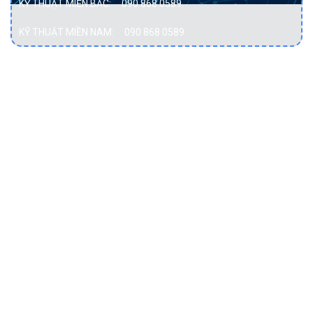
KỸ THUẬT MIỀN BẮC:
090 868 0589
KỸ THUẬT MIỀN NAM:
090 868 0589
DỊCH VỤ
Bảo vệ dữ liệu
Cơ sở hạ tầng hội tụ
Cơ sở hạ tầng siêu hội tụ
Điện toán đám mây
Hạ tầng mạng
Lưu trữ dữ liệu
Máy chủ
Máy trạm