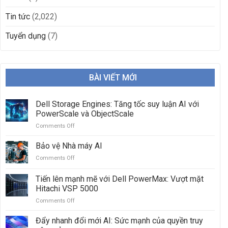
Tin tức
(2,022)
Tuyển dụng
(7)
BÀI VIẾT MỚI
Dell Storage Engines: Tăng tốc suy luận AI với
PowerScale và ObjectScale
Comments Off
on
Dell
Storage
Bảo vệ Nhà máy AI
Engines:
Comments Off
on
Tăng
Bảo
tốc
vệ
Tiến lên mạnh mẽ với Dell PowerMax: Vượt mặt
suy
Nhà
luận
Hitachi VSP 5000
máy
AI
Comments Off
on
AI
với
Tiến
PowerScale
lên
Đẩy nhanh đổi mới AI: Sức mạnh của quyền truy
và
mạnh