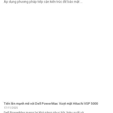
Áp dụng phương pháp tiếp cận kiến ​​trúc để bảo mật ...
Tiến lên mạnh mẽ với Dell PowerMax: Vượt mặt Hitachi VSP 5000
17/11/2025
Dell PowerMax mang lại khả năng phục hồi, hiệu suất và ...