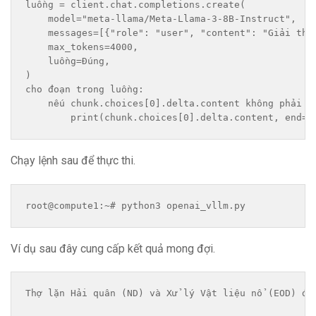
luồng = client.chat.completions.create( 
    model="meta-llama/Meta-Llama-3-8B-Instruct", 
    messages=[{"role": "user", "content": "Giải thí
    max_tokens=4000, 
    luồng=Đúng, 
) 
cho đoạn trong luồng: 
    nếu chunk.choices[0].delta.content không phải l
        print(chunk.choices[0].delta.content, end="
Chạy lệnh sau để thực thi.
root@compute1:~# python3 openai_vllm.py
Ví dụ sau đây cung cấp kết quả mong đợi.
Thợ lặn Hải quân (ND) và Xử lý Vật liệu nổ (EOD) đề