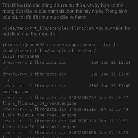
Tôi đã loại bỏ các dòng đầu ra dư thừa, vì vậy bạn có thể
mong đợi đầu ra của mình dài hơn thế này nhiều. Trong lệnh
của tôi, tôi đã đặt thư mục đầu ra thành
, vậy hãy kiểm tra
/code/tensorrt_llm/examples/llama/out
nội dung của thư mục đó:
fbronzati@node002-release:/app/tensorrt_llm$ ll
/code/tensorrt_llm/examples/llama/out/
total 156185008
drwxr-xr-x 2 fbronzati ais 250 Jan 31 13:53
./
drwxrwxrwx 3 fbronzati ais 268 Jan 31 13:45
../
-rw-r--r-- 1 fbronzati ais 2188 Jan 31 13:46
config.json
-rw-r--r-- 1 fbronzati ais 34892798724 Jan 31 13:47
llama_float16_tp4_rank0.engine
-rw-r--r-- 1 fbronzati ais 34892792516 Jan 31 13:49
llama_float16_tp4_rank1.engine
-rw-r--r-- 1 fbronzati ais 34892788332 Jan 31 13:51
llama_float16_tp4_rank2.engine
-rw-r--r-- 1 fbronzati ais 34892800860 Jan 31 13:53