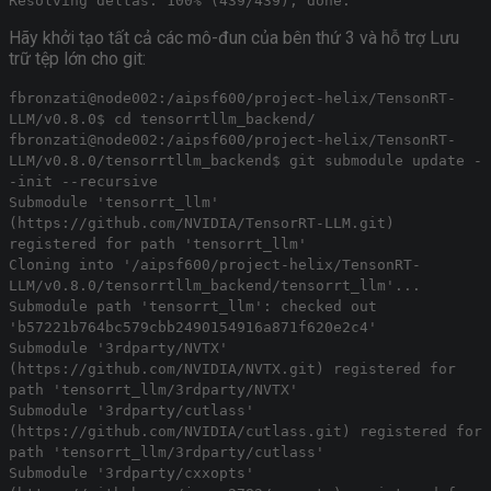
Resolving deltas: 100% (439/439), done.
Hãy khởi tạo tất cả các mô-đun của bên thứ 3 và hỗ trợ Lưu
trữ tệp lớn cho git:
fbronzati@node002:/aipsf600/project-helix/TensonRT-
LLM/v0.8.0$ cd tensorrtllm_backend/
fbronzati@node002:/aipsf600/project-helix/TensonRT-
LLM/v0.8.0/tensorrtllm_backend$ git submodule update -
-init --recursive
Submodule 'tensorrt_llm'
(https://github.com/NVIDIA/TensorRT-LLM.git)
registered for path 'tensorrt_llm'
Cloning into '/aipsf600/project-helix/TensonRT-
LLM/v0.8.0/tensorrtllm_backend/tensorrt_llm'...
Submodule path 'tensorrt_llm': checked out
'b57221b764bc579cbb2490154916a871f620e2c4'
Submodule '3rdparty/NVTX'
(https://github.com/NVIDIA/NVTX.git) registered for
path 'tensorrt_llm/3rdparty/NVTX'
Submodule '3rdparty/cutlass'
(https://github.com/NVIDIA/cutlass.git) registered for
path 'tensorrt_llm/3rdparty/cutlass'
Submodule '3rdparty/cxxopts'