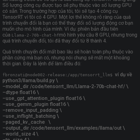
Số lượng công cụ được tạo sẽ phụ thuộc vào số lượng GPU
có sẵn. Trong trường hợp của tôi, tôi sẽ tạo 4 công cụ
TensorRT vì tôi có 4 GPU. Một lợi thế không rõ ràng của quá
trình chuyển đổi là bạn có thể thay đổi số lượng động cơ bạn
muốn cho mô hình của mình. Ví dụ: phiên bản đầu tiên
của
mô hình yêu cầu 8 GPU, nhưng trong
Llama-2-70b-chat-hf
quá trình chuyển đổi, tôi đã thay đổi từ 8 thành 4.
Quá trình chuyển đổi mất bao lâu sẽ hoàn toàn phụ thuộc vào
phần cứng mà bạn có, nhưng nói chung sẽ mất một khoảng
thời gian. Đây là lệnh để làm điều đó:
ví dụ về
fbronzati@node002-release:/app/tensorrt_llm$
python3/llama/build.py \
–model_dir /code/tensorrt_llm/Llama-2-70b-chat-hf/ \
–dtype float16 \
–use_gpt_attention_plugin float16 \
–use_gemm_plugin float16 \
–remove_input_padding \
–use_inflight_batching \
–paged_kv_cache
\
–output_dir /code/tensorrt_llm/examples/llama/out \
–world_size 4 \
–tp_size 4 \