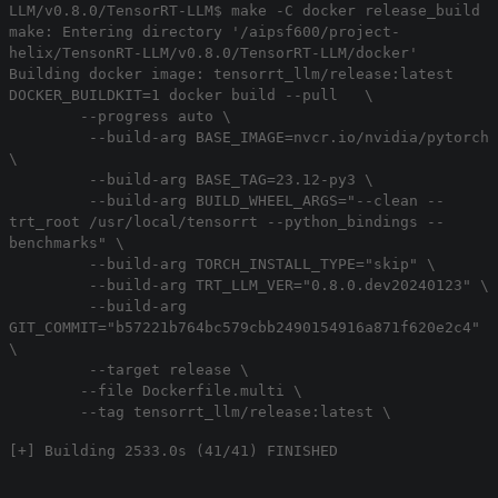
LLM/v0.8.0/TensorRT-LLM$ make -C docker release_build
make: Entering directory '/aipsf600/project-
helix/TensonRT-LLM/v0.8.0/TensorRT-LLM/docker'
Building docker image: tensorrt_llm/release:latest
DOCKER_BUILDKIT=1 docker build --pull \
--progress auto \
--build-arg BASE_IMAGE=nvcr.io/nvidia/pytorch
\
--build-arg BASE_TAG=23.12-py3 \
--build-arg BUILD_WHEEL_ARGS="--clean --
trt_root /usr/local/tensorrt --python_bindings --
benchmarks" \
--build-arg TORCH_INSTALL_TYPE="skip" \
--build-arg TRT_LLM_VER="0.8.0.dev20240123" \
--build-arg
GIT_COMMIT="b57221b764bc579cbb2490154916a871f620e2c4"
\
--target release \
--file Dockerfile.multi \
--tag tensorrt_llm/release:latest \
[+] Building 2533.0s (41/41) FINISHED