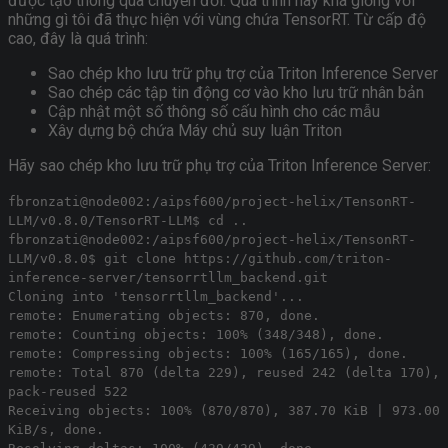
được tạo thông qua chuyển đổi. Quá trình này khá giống với
những gì tôi đã thực hiện với vùng chứa TensorRT. Từ cấp độ
cao, đây là quá trình:
Sao chép kho lưu trữ phụ trợ của Triton Inference Server
Sao chép các tập tin động cơ vào kho lưu trữ nhân bản
Cập nhật một số thông số cấu hình cho các mẫu
Xây dựng bộ chứa Máy chủ suy luận Triton
Hãy sao chép kho lưu trữ phụ trợ của Triton Inference Server:
fbronzati@node002:/aipsf600/project-helix/TensonRT-
LLM/v0.8.0/TensorRT-LLM$ cd ..
fbronzati@node002:/aipsf600/project-helix/TensonRT-
LLM/v0.8.0$ git clone https://github.com/triton-
inference-server/tensorrtllm_backend.git
Cloning into 'tensorrtllm_backend'...
remote: Enumerating objects: 870, done.
remote: Counting objects: 100% (348/348), done.
remote: Compressing objects: 100% (165/165), done.
remote: Total 870 (delta 229), reused 242 (delta 170),
pack-reused 522
Receiving objects: 100% (870/870), 387.70 KiB | 973.00
KiB/s, done.