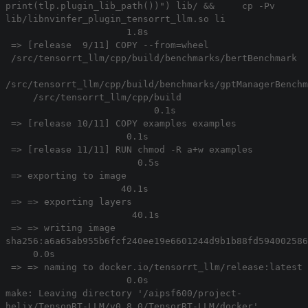
print(tlp.plugin_lib_path())") lib/ && cp -Pv
lib/libnvinfer_plugin_tensorrt_llm.so li
1.8s
=> [release 9/11] COPY --from=wheel
/src/tensorrt_llm/cpp/build/benchmarks/bertBenchmark
/src/tensorrt_llm/cpp/build/benchmarks/gptManagerBenchm
/src/tensorrt_llm/cpp/build
0.1s
=> [release 10/11] COPY examples examples
0.1s
=> [release 11/11] RUN chmod -R a+w examples
0.5s
=> exporting to image
40.1s
=> => exporting layers
40.1s
=> => writing image
sha256:a6a65ab955b6fcf240ee19e6601244d9b1b88fd594002586
0.0s
=> => naming to docker.io/tensorrt_llm/release:latest
0.0s
make: Leaving directory '/aipsf600/project-
helix/TensonRT-LLM/v0.8.0/TensorRT-LLM/docker'