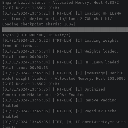
Engine build starts - Allocated Memory: Host 4.8372
(GiB) Device 1.6502 (GiB)
[01/31/2024-13:45:21] [TRT-LLM] [I] Loading HF LLaMA
... from /code/tensorrt_llm/Llama-2-70b-chat-hf/
Loading checkpoint shards: 100%|
███████████████████████████████████████████████████████
15/15 [00:00<00:00, 16.67it/s]
[01/31/2024-13:45:22] [TRT-LLM] [I] Loading weights
from HF LLaMA...
[01/31/2024-13:45:34] [TRT-LLM] [I] Weights loaded.
Total time: 00:00:12
[01/31/2024-13:45:34] [TRT-LLM] [I] HF LLaMA loaded.
Total time: 00:00:13
[01/31/2024-13:45:35] [TRT-LLM] [I] [MemUsage] Rank 0
model weight loaded. - Allocated Memory: Host 103.0895
(GiB) Device 1.6502 (GiB)
[01/31/2024-13:45:35] [TRT-LLM] [I] Optimized
Generation MHA kernels (XQA) Enabled
[01/31/2024-13:45:35] [TRT-LLM] [I] Remove Padding
Enabled
[01/31/2024-13:45:35] [TRT-LLM] [I] Paged KV Cache
Enabled
[01/31/2024-13:45:35] [TRT] [W] IElementWiseLayer with
inputs