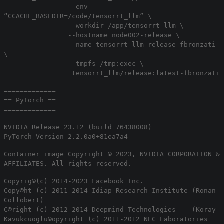
--env
“CCACHE_BASEDIR=/code/tensorrt_llm” \
--workdir /app/tensorrt_llm \
--hostname node002-release \
--name tensorrt_llm-release-fbronzati
\
--tmpfs /tmp:exec \
tensorrt_llm/release:latest-fbronzati
=============
== PyTorch ==
=============
NVIDIA Release 23.12 (build 76438008)
PyTorch Version 2.2.0a0+81ea7a4
Container image Copyright © 2023, NVIDIA CORPORATION &
AFFILIATES. All rights reserved.
Copyrig©(c) 2014-2023 Facebook Inc.
Copy©ht (c) 2011-2014 Idiap Research Institute (Ronan
Collobert)
C©right (c) 2012-2014 Deepmind Technologies (Koray
Kavukcuoglu©opyright (c) 2011-2012 NEC Laboratories