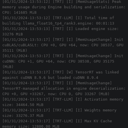
[01/31/2024-13:53:12] [TRT] [I] [MemUsageStats] Peak
memory usage during Engine building and serialization:
CPU: 141685 MiB
[01/31/2024-13:53:12] [TRT-LLM] [I] Total time of
building llama_float16_tp4_rank3.engine: 00:01:13
[01/31/2024-13:53:13] [TRT] [I] Loaded engine size:
33276 MiB
[01/31/2024-13:53:17] [TRT] [I] [MemUsageChange] Init
cuBLAS/cuBLASLt: CPU +0, GPU +64, now: CPU 38537, GPU
35111 (MiB)
[01/31/2024-13:53:17] [TRT] [I] [MemUsageChange] Init
cuDNN: CPU +1, GPU +64, now: CPU 38538, GPU 35175
(MiB)
[01/31/2024-13:53:17] [TRT] [W] TensorRT was linked
against cuDNN 8.9.6 but loaded cuDNN 8.9.4
[01/31/2024-13:53:17] [TRT] [I] [MemUsageChange]
TensorRT-managed allocation in engine deserialization:
CPU +0, GPU +33267, now: CPU 0, GPU 33267 (MiB)
[01/31/2024-13:53:17] [TRT-LLM] [I] Activation memory
size: 34464.50 MiB
[01/31/2024-13:53:17] [TRT-LLM] [I] Weights memory
size: 33276.37 MiB
[01/31/2024-13:53:17] [TRT-LLM] [I] Max KV Cache
memory size: 12800.00 MiB