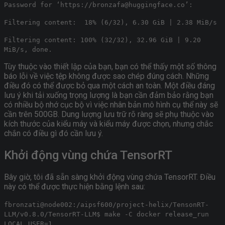
Password for ‘https://bronzafa@huggingface.co’:
Filtering content: 18% (6/32), 6.30 GiB | 2.38 MiB/s
Filtering content: 100% (32/32), 32.96 GiB | 9.20
MiB/s, done.
Tùy thuộc vào thiết lập của bạn, bạn có thể thấy một số thông
báo lỗi về việc tệp không được sao chép đúng cách. Những
điều đó có thể được bỏ qua một cách an toàn. Một điều đáng
lưu ý khi tải xuống trọng lượng là bạn cần đảm bảo rằng bạn
có nhiều bộ nhớ cục bộ vì việc nhân bản mô hình cụ thể này sẽ
cần trên 500GB. Dung lượng lưu trữ rõ ràng sẽ phụ thuộc vào
kích thước của kiểu máy và kiểu máy được chọn, nhưng chắc
chắn có điều gì đó cần lưu ý.
Khởi động vùng chứa TensorRT
Bây giờ, tôi đã sẵn sàng khởi động vùng chứa TensorRT. Điều
này có thể được thực hiện bằng lệnh sau:
fbronzati@node002:/aipsf600/project-helix/TensonRT-
LLM/v0.8.0/TensorRT-LLM$ make -C docker release_run
LOCAL_USER=1