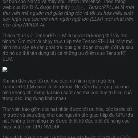
cơ bản cho NeMo và máy chủ Triton Inference. Theo trang
web của NVIDIA, được tìm thấy
ở đây
,
TensorRT-LLM là một
thư viện mã nguồn mở giúp tăng tốc và tối ưu hóa hiệu suất
suy luận của các mô hình ngôn ngữ lớn (LLM) mới nhất trên
nền tảng NVIDIA AI.
Thách thức với TensorRT-LLM là người ta không thể lấy mô
hình từ Ôm mặt và chạy trực tiếp trên TensorRT-LLM. Một mô
hình như vậy sẽ cần phải trải qua giai đoạn chuyển đổi và sau
đó nó có thể tận dụng tất cả những ưu điểm của TensorRT-
LLM.
Khi nói đến việc tối ưu hóa các mô hình ngôn ngữ lớn,
TensorRT-LLM chính là chìa khóa. Nó đảm bảo rằng các mô
hình không chỉ mang lại hiệu suất cao mà còn duy trì hiệu quả
trong các ứng dụng khác nhau.
Thư viện bao gồm các hạt nhân được tối ưu hóa, các bước xử
lý trước và sau cũng như các nguyên tắc giao tiếp đa GPU/đa
nút. Những tính năng này được thiết kế đặc biệt để nâng cao
hiệu suất trên GPU NVIDIA.
Mục đích của blog này là trình bày các bước cần thiết để lấy