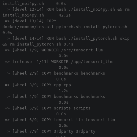
install_mpi4py.sh 0.0s
=> [devel 12/14] RUN bash ./install_mpi4py.sh && rm
install_mpi4py.sh 42.2s
=> [devel 13/14] COPY
docker/common/install_pytorch.sh install_pytorch.sh
0.0s
=> [devel 14/14] RUN bash ./install_pytorch.sh skip
&& rm install_pytorch.sh 0.4s
=> [wheel 1/9] WORKDIR /src/tensorrt_llm
0.0s
=> [release 1/11] WORKDIR /app/tensorrt_llm
0.0s
=> [wheel 2/9] COPY benchmarks benchmarks
0.0s
=> [wheel 3/9] COPY cpp cpp
1.2s
=> [wheel 4/9] COPY benchmarks benchmarks
0.0s
=> [wheel 5/9] COPY scripts scripts
0.0s
=> [wheel 6/9] COPY tensorrt_llm tensorrt_llm
0.0s
=> [wheel 7/9] COPY 3rdparty 3rdparty