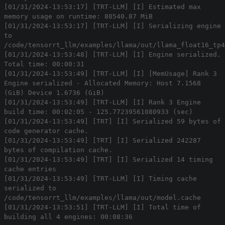
[01/31/2024-13:53:17] [TRT-LLM] [I] Estimated max
memory usage on runtime: 80540.87 MiB
[01/31/2024-13:53:17] [TRT-LLM] [I] Serializing engine
to
/code/tensorrt_llm/examples/llama/out/llama_float16_tp4
[01/31/2024-13:53:48] [TRT-LLM] [I] Engine serialized.
Total time: 00:00:31
[01/31/2024-13:53:49] [TRT-LLM] [I] [MemUsage] Rank 3
Engine serialized - Allocated Memory: Host 7.1568
(GiB) Device 1.6736 (GiB)
[01/31/2024-13:53:49] [TRT-LLM] [I] Rank 3 Engine
build time: 00:02:05 - 125.77239561080933 (sec)
[01/31/2024-13:53:49] [TRT] [I] Serialized 59 bytes of
code generator cache.
[01/31/2024-13:53:49] [TRT] [I] Serialized 242287
bytes of compilation cache.
[01/31/2024-13:53:49] [TRT] [I] Serialized 14 timing
cache entries
[01/31/2024-13:53:49] [TRT-LLM] [I] Timing cache
serialized to
/code/tensorrt_llm/examples/llama/out/model.cache
[01/31/2024-13:53:51] [TRT-LLM] [I] Total time of
building all 4 engines: 00:08:36