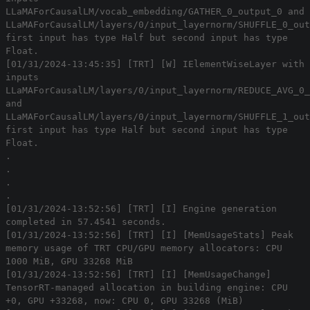
LLaMAForCausalLM/vocab_embedding/GATHER_0_output_0 and
LLaMAForCausalLM/layers/0/input_layernorm/SHUFFLE_0_out
first input has type Half but second input has type
Float.
[01/31/2024-13:45:35] [TRT] [W] IElementWiseLayer with
inputs
LLaMAForCausalLM/layers/0/input_layernorm/REDUCE_AVG_0_
and
LLaMAForCausalLM/layers/0/input_layernorm/SHUFFLE_1_out
first input has type Half but second input has type
Float.
.
.
.
.
[01/31/2024-13:52:56] [TRT] [I] Engine generation
completed in 57.4541 seconds.
[01/31/2024-13:52:56] [TRT] [I] [MemUsageStats] Peak
memory usage of TRT CPU/GPU memory allocators: CPU
1000 MiB, GPU 33268 MiB
[01/31/2024-13:52:56] [TRT] [I] [MemUsageChange]
TensorRT-managed allocation in building engine: CPU
+0, GPU +33268, now: CPU 0, GPU 33268 (MiB)