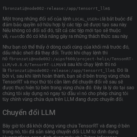
fbronzati@node002-release:/app/tensorrt_llm$
Một trong những đối số của lệnh
là bắt buộc để
LOCAL_USER=1
đảm bảo quyền sở hữu hợp lý các tệp sẽ được tạo sau này.
Nếu không có đối số đó, tất cả các tệp mới tạo sẽ thuộc
về,
do đó có khả năng gây ra những thách thức sau này.
root
Như bạn có thể thấy ở dòng cuối cùng của khối mã trước đó,
dấu nhắc shell đã thay đổi. Trước khi chạy lệnh thì
nó
fbronzati@node002:/aipsf600/project-helix/TensonRT-
và sau khi chạy lệnh thì nó
LLM/v0.8.0/TensorRT-LLM$
là
. Đó là
fbronzati@node002-release:/app/tensorrt_llm$
bởi vì, sau khi lệnh hoàn thành, bạn sẽ ở bên trong vùng chứa
TensorRT và mọi thứ tôi cần làm để chuyển đổi về sau sẽ
được thực hiện từ bên trong vùng chứa đó. Đây là lý do tại sao
chúng tôi xây dựng nó ngay từ đầu vì nó cho phép chúng tôi
tùy chỉnh vùng chứa dựa trên LLM đang được chuyển đổi.
Chuyển đổi LLM
Bây giờ tôi đã khởi động vùng chứa TensorRT và đang ở bên
trong nó, tôi đã sẵn sàng chuyển đổi LLM từ định dạng