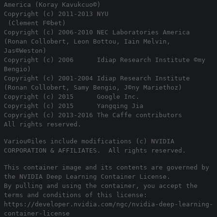
America (Koray Kavukcuo©)
Copyright (c) 2011-2013 NYU
(Clement F©bet)
Copyright (c) 2006-2010 NEC Laboratories America
(Ronan Collobert, Leon Bottou, Iain Melvin,
Jas©Weston)
Copyright (c) 2006 Idiap Research Institute ©my
Bengio)
Copyright (c) 2001-2004 Idiap Research Institute
(Ronan Collobert, Samy Bengio, J©ny Mariethoz)
Copyright (c) 2015 Google Inc.
Copyright (c) 2015 Yangqing Jia
Copyright (c) 2013-2016 The Caffe contributors
All rights reserved.
Variou©iles include modifications (c) NVIDIA
CORPORATION & AFFILIATES. All rights reserved.
This container image and its contents are governed by
the NVIDIA Deep Learning Container License.
By pulling and using the container, you accept the
terms and conditions of this license:
https://developer.nvidia.com/ngc/nvidia-deep-learning-
container-license