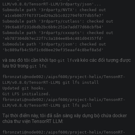
LLM/v0.8.0/TensorRT-LLM/3rdparty/json'...
Submodule path '3rdparty/NVTX': checked out
'a1ceb0677f67371ed29a2b1c022794f077db5fe7'
Submodule path '3rdparty/cutlass': checked out
'39c6a83f231d6db2bc6b9c251e7add77d68cbfb4'
Submodule path '3rdparty/cxxopts': checked out
'eb787304d67ec22f7c3a184ee8b4c481d04357fd'
Submodule path '3rdparty/json': checked out
'bc889afb4c5bf1c0d8ee29ef35eaaf4c8bef8a5d'
và sau đó tôi cần khởi tạo
và kéo các đối tượng được
git lfs
lưu trữ trong
:
git lfs
fbronzati@node002:/aipsf600/project-helix/TensonRT-
LLM/v0.8.0/TensorRT-LLM$ git lfs install
Updated git hooks.
Git LFS initialized.
fbronzati@node002:/aipsf600/project-helix/TensonRT-
LLM/v0.8.0/TensorRT-LLM$ git lfs pull
Tại thời điểm này, tôi đã sẵn sàng xây dựng bộ chứa docker
chứa thư viện TensorRT LLM:
fbronzati@node002:/aipsf600/project-helix/TensonRT-