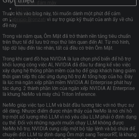
Điện toán đám mây
Tin tức
Trước khi vào blog này, tôi muốn dành một phút để cảm
Tuyển dụng
ơn
Fabricio Bronzati
vì sự trợ giúp kỹ thuật của anh ấy về chủ
Liên hệ
đề này.
Trong vài năm qua, Ôm Mặt đã trở thành nền tảng tiêu chuẩn
trên thực tế để lưu trữ mọi thứ liên quan đến AI. Từ mô hình,
tập dữ liệu đến tác nhân, tất cả đều có trên Ôm Mặt.
Trong khi card đồ họa NVIDIA là lựa chọn phổ biến để hỗ trợ
khối lượng công việc AI, NVIDIA đã đầu tư đáng kể vào việc
xây dựng hệ thống phần mềm của họ để giúp khách hàng giảm
thời gian tiếp thị các ứng dụng hỗ trợ AI tổng hợp của họ. Đây
là lúc mà ngăn xếp phần mềm NVIDIA AI Enterprise phát huy
tác dụng. 2 thành phần lớn của ngăn xếp NVIDIA AI Enterprise
là khung NeMo và máy chủ Triton Inference.
NeMo giúp việc tạo LLM và bắt đầu tương tác với nó thực sự
dễ dàng. Nhược điểm được nhận thấy của NeMo là nó chỉ hỗ
trợ một số lượng nhỏ LLM vì nó yêu cầu LLM phải ở định dạng
cụ thể. Đối với những người muốn chạy LLM không được
NeMo hỗ trợ, NVIDIA cung cấp một bộ tập lệnh và bộ chứa để
chuyển đổi LLM từ định dạng Ôm mặt sang TensorRT, là khung