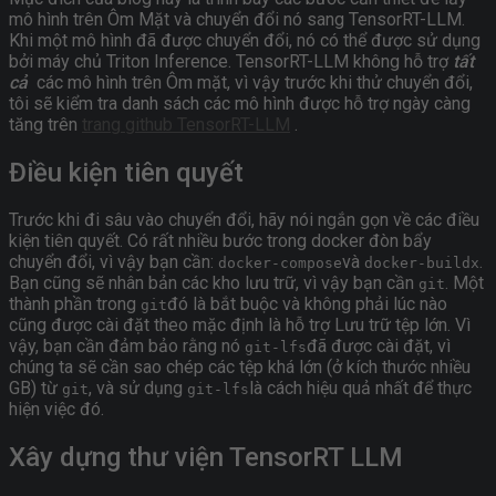
mô hình trên Ôm Mặt và chuyển đổi nó sang TensorRT-LLM.
Khi một mô hình đã được chuyển đổi, nó có thể được sử dụng
bởi máy chủ Triton Inference. TensorRT-LLM không hỗ trợ
tất
cả
các mô hình trên Ôm mặt, vì vậy trước khi thử chuyển đổi,
tôi sẽ kiểm tra danh sách các mô hình được hỗ trợ ngày càng
tăng trên
trang github TensorRT-LLM
.
Điều kiện tiên quyết
Trước khi đi sâu vào chuyển đổi, hãy nói ngắn gọn về các điều
kiện tiên quyết. Có rất nhiều bước trong docker đòn bẩy
chuyển đổi, vì vậy bạn cần:
và
.
docker-compose
docker-buildx
Bạn cũng sẽ nhân bản các kho lưu trữ, vì vậy bạn cần
. Một
git
thành phần trong
đó là bắt buộc và không phải lúc nào
git
cũng được cài đặt theo mặc định là hỗ trợ Lưu trữ tệp lớn. Vì
vậy, bạn cần đảm bảo rằng nó
đã được cài đặt, vì
git-lfs
chúng ta sẽ cần sao chép các tệp khá lớn (ở kích thước nhiều
GB) từ
, và sử dụng
là cách hiệu quả nhất để thực
git
git-lfs
hiện việc đó.
Xây dựng thư viện TensorRT LLM