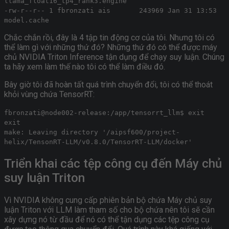
llama_float16_tp4_rank3.engine
-rw-r--r-- 1 fbronzati ais 243969 Jan 31 13:53
model.cache
Chắc chắn rồi, đây là 4 tập tin động cơ của tôi. Nhưng tôi có
thể làm gì với những thứ đó? Những thứ đó có thể được máy
chủ NVIDIA Triton Inference tận dụng để chạy suy luận. Chúng
ta hãy xem làm thế nào tôi có thể làm điều đó.
Bây giờ tôi đã hoàn tất quá trình chuyển đổi, tôi có thể thoát
khỏi vùng chứa TensorRT:
fbronzati@node002-release:/app/tensorrt_llm$ exit
exit
make: Leaving directory '/aipsf600/project-
helix/TensonRT-LLM/v0.8.0/TensorRT-LLM/docker'
Triển khai các tệp công cụ đến Máy chủ
suy luận Triton
Vì NVIDIA không cung cấp phiên bản bộ chứa Máy chủ suy
luận Triton với LLM làm tham số cho bộ chứa nên tôi sẽ cần
xây dựng nó từ đầu để nó có thể tận dụng các tệp công cụ