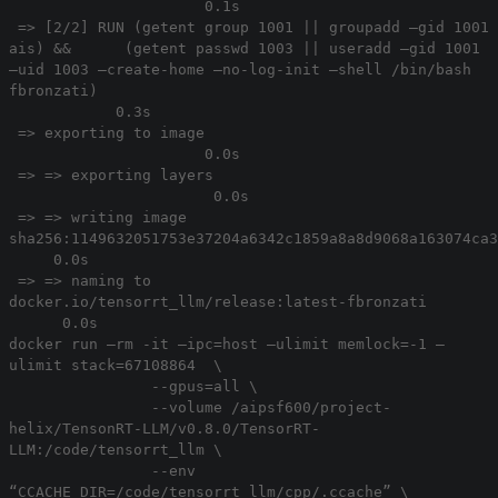
0.1s
=> [2/2] RUN (getent group 1001 || groupadd –gid 1001
ais) && (getent passwd 1003 || useradd –gid 1001
–uid 1003 –create-home –no-log-init –shell /bin/bash
fbronzati)
0.3s
=> exporting to image
0.0s
=> => exporting layers
0.0s
=> => writing image
sha256:1149632051753e37204a6342c1859a8a8d9068a163074ca3
0.0s
=> => naming to
docker.io/tensorrt_llm/release:latest-fbronzati
0.0s
docker run –rm -it –ipc=host –ulimit memlock=-1 –
ulimit stack=67108864 \
--gpus=all \
--volume /aipsf600/project-
helix/TensonRT-LLM/v0.8.0/TensorRT-
LLM:/code/tensorrt_llm \
--env
“CCACHE_DIR=/code/tensorrt_llm/cpp/.ccache” \