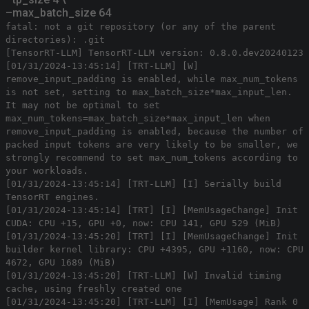
–max_batch_size 64
fatal: not a git repository (or any of the parent
directories): .git
[TensorRT-LLM] TensorRT-LLM version: 0.8.0.dev20240123
[01/31/2024-13:45:14] [TRT-LLM] [W]
remove_input_padding is enabled, while max_num_tokens
is not set, setting to max_batch_size*max_input_len.
It may not be optimal to set
max_num_tokens=max_batch_size*max_input_len when
remove_input_padding is enabled, because the number of
packed input tokens are very likely to be smaller, we
strongly recommend to set max_num_tokens according to
your workloads.
[01/31/2024-13:45:14] [TRT-LLM] [I] Serially build
TensorRT engines.
[01/31/2024-13:45:14] [TRT] [I] [MemUsageChange] Init
CUDA: CPU +15, GPU +0, now: CPU 141, GPU 529 (MiB)
[01/31/2024-13:45:20] [TRT] [I] [MemUsageChange] Init
builder kernel library: CPU +4395, GPU +1160, now: CPU
4672, GPU 1689 (MiB)
[01/31/2024-13:45:20] [TRT-LLM] [W] Invalid timing
cache, using freshly created one
[01/31/2024-13:45:20] [TRT-LLM] [I] [MemUsage] Rank 0