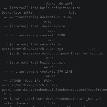
docker:default
=> [internal] load build definition from
Dockerfile.multi 0.0s
=> => transferring dockerfile: 3.24kB
0.0s
=> [internal] load .dockerignore
0.0s
=> => transferring context: 359B
0.0s
=> [internal] load metadata for
nvcr.io/nvidia/pytorch:23.12-py3 1.0s
=> [auth] nvidia/pytorch:pull,push token for nvcr.io
0.0s
=> [internal] load build context
44.1s
=> => transferring context: 579.18MB
44.1s
=> CACHED [base 1/1] FROM
nvcr.io/nvidia/pytorch:23.12-
py3@sha256:da3d1b690b9dca1fbf9beb3506120a63479e0cf1dc6
0.0s
=> [devel 1/14] COPY docker/common/install_base.sh
install_base.sh 1.1s