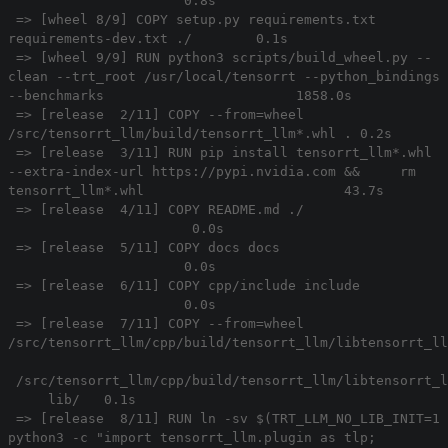
0.8s
=> [wheel 8/9] COPY setup.py requirements.txt
requirements-dev.txt ./ 0.1s
=> [wheel 9/9] RUN python3 scripts/build_wheel.py --
clean --trt_root /usr/local/tensorrt --python_bindings
--benchmarks 1858.0s
=> [release 2/11] COPY --from=wheel
/src/tensorrt_llm/build/tensorrt_llm*.whl . 0.2s
=> [release 3/11] RUN pip install tensorrt_llm*.whl
--extra-index-url https://pypi.nvidia.com && rm
tensorrt_llm*.whl 43.7s
=> [release 4/11] COPY README.md ./
0.0s
=> [release 5/11] COPY docs docs
0.0s
=> [release 6/11] COPY cpp/include include
0.0s
=> [release 7/11] COPY --from=wheel
/src/tensorrt_llm/cpp/build/tensorrt_llm/libtensorrt_ll
/src/tensorrt_llm/cpp/build/tensorrt_llm/libtensorrt_l
lib/ 0.1s
=> [release 8/11] RUN ln -sv $(TRT_LLM_NO_LIB_INIT=1
python3 -c "import tensorrt_llm.plugin as tlp;