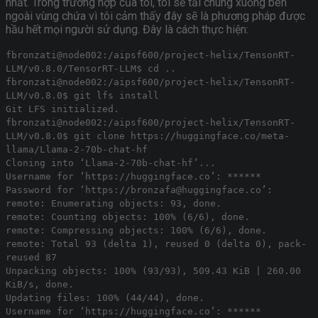
nhất. Trong trường hợp của tôi, tôi sẽ tải chúng xuống bên
ngoài vùng chứa vì tôi cảm thấy đây sẽ là phương pháp được
hầu hết mọi người sử dụng. Đây là cách thực hiện:
fbronzati@node002:/aipsf600/project-helix/TensonRT-
LLM/v0.8.0/TensorRT-LLM$ cd ..
fbronzati@node002:/aipsf600/project-helix/TensonRT-
LLM/v0.8.0$ git lfs install
Git LFS initialized.
fbronzati@node002:/aipsf600/project-helix/TensonRT-
LLM/v0.8.0$ git clone https://huggingface.co/meta-
llama/Llama-2-70b-chat-hf
Cloning into ‘Llama-2-70b-chat-hf’...
Username for ‘https://huggingface.co’: ******
Password for ‘https://bronzafa@huggingface.co’:
remote: Enumerating objects: 93, done.
remote: Counting objects: 100% (6/6), done.
remote: Compressing objects: 100% (6/6), done.
remote: Total 93 (delta 1), reused 0 (delta 0), pack-
reused 87
Unpacking objects: 100% (93/93), 509.43 KiB | 260.00
KiB/s, done.
Updating files: 100% (44/44), done.
Username for ‘https://huggingface.co’: ******