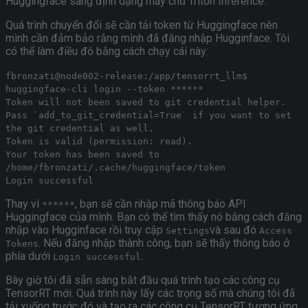
Huggingface sang định dạng máy chủ Triton Inference.
Quá trình chuyển đổi sẽ cần tải token từ Huggingface nên
mình cần đảm bảo rằng mình đã đăng nhập Hugginface. Tôi
có thể làm điều đó bằng cách chạy cái này:
fbronzati@node002-release:/app/tensorrt_llm$
huggingface-cli login --token ******
Token will not been saved to git credential helper.
Pass `add_to_git_credential=True` if you want to set
the git credential as well.
Token is valid (permission: read).
Your token has been saved to
/home/fbronzati/.cache/huggingface/token
Login successful
Thay vì
, bạn sẽ cần nhập mã thông báo API
******
Huggingface của mình. Bạn có thể tìm thấy nó bằng cách đăng
nhập vào Hugginface rồi truy cập
và sau đó
Settings
Access
. Nếu đăng nhập thành công, bạn sẽ thấy thông báo ở
Tokens
phía dưới
.
Login successful
Bây giờ tôi đã sẵn sàng bắt đầu quá trình tạo các công cụ
TensorRT mới. Quá trình này lấy các trọng số mà chúng tôi đã
tải xuống trước đó và tạo ra các công cụ TensorRT tương ứng.