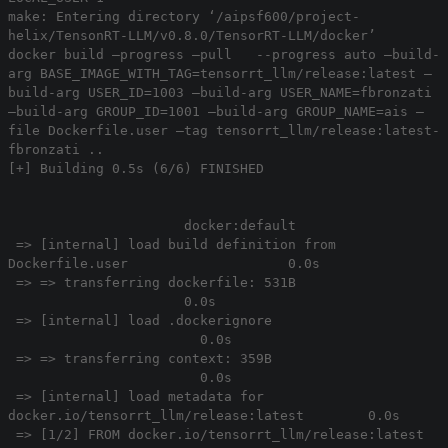
make: Entering directory ‘/aipsf600/project-
helix/TensonRT-LLM/v0.8.0/TensorRT-LLM/docker’
docker build –progress –pull --progress auto –build-
arg BASE_IMAGE_WITH_TAG=tensorrt_llm/release:latest –
build-arg USER_ID=1003 –build-arg USER_NAME=fbronzati
–build-arg GROUP_ID=1001 –build-arg GROUP_NAME=ais –
file Dockerfile.user –tag tensorrt_llm/release:latest-
fbronzati ..
[+] Building 0.5s (6/6) FINISHED
docker:default
=> [internal] load build definition from
Dockerfile.user 0.0s
=> => transferring dockerfile: 531B
0.0s
=> [internal] load .dockerignore
0.0s
=> => transferring context: 359B
0.0s
=> [internal] load metadata for
docker.io/tensorrt_llm/release:latest 0.0s
=> [1/2] FROM docker.io/tensorrt_llm/release:latest