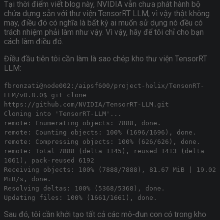
Tại thời điểm viết blog này, NVIDIA vẫn chưa phát hành bộ
chứa dựng sẵn với thư viện TensorRT LLM, vì vậy thật không
may, điều đó có nghĩa là bất kỳ ai muốn sử dụng nó đều có
trách nhiệm phải làm như vậy. Vì vậy, hãy để tôi chỉ cho bạn
cách làm điều đó.
Điều đầu tiên tôi cần làm là sao chép kho thư viện TensorRT
LLM:
fbronzati@node002:/aipsf600/project-helix/TensonRT-
LLM/v0.8.0$ git clone
https://github.com/NVIDIA/TensorRT-LLM.git
Cloning into 'TensorRT-LLM'...
remote: Enumerating objects: 7888, done.
remote: Counting objects: 100% (1696/1696), done.
remote: Compressing objects: 100% (626/626), done.
remote: Total 7888 (delta 1145), reused 1413 (delta
1061), pack-reused 6192
Receiving objects: 100% (7888/7888), 81.67 MiB | 19.02
MiB/s, done.
Resolving deltas: 100% (5368/5368), done.
Updating files: 100% (1661/1661), done.
Sau đó, tôi cần khởi tạo tất cả các mô-đun con có trong kho