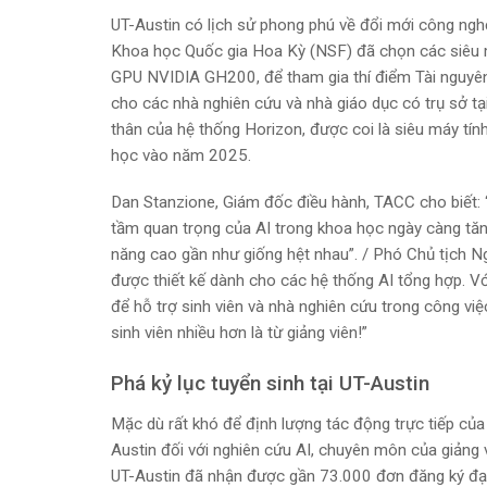
UT-Austin có lịch sử phong phú về đổi mới công ngh
Khoa học Quốc gia Hoa Kỳ (NSF) đã chọn các siêu m
GPU NVIDIA GH200, để tham gia thí điểm Tài nguyên 
cho các nhà nghiên cứu và nhà giáo dục có trụ sở tại
thân của hệ thống Horizon, được coi là siêu máy tí
học vào năm 2025.
Dan Stanzione, Giám đốc điều hành, TACC cho biết: “A
tầm quan trọng của AI trong khoa học ngày càng tăng
năng cao gần như giống hệt nhau”. / Phó Chủ tịch Ng
được thiết kế dành cho các hệ thống AI tổng hợp. 
để hỗ trợ sinh viên và nhà nghiên cứu trong công vi
sinh viên nhiều hơn là từ giảng viên!”
Phá kỷ lục tuyển sinh tại UT-Austin
Mặc dù rất khó để định lượng tác động trực tiếp của
Austin đối với nghiên cứu AI, chuyên môn của giảng vi
UT-Austin đã nhận được gần 73.000 đơn đăng ký đ