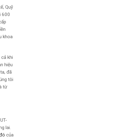
tế, Quỹ
i 600
cấp
iền
u khoa
 cả khi
án hiệu
ta, đã
úng tôi
à từ
 UT-
g lai.
 đó
của