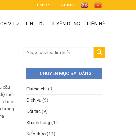
Hotline: 090 868 0589
ỊCH VỤ
TIN TỨC
TUYỂN DỤNG
LIÊN HỆ
CHUYÊN MỤC BÀI ĐĂNG
êu cầu
Chứng chỉ
(3)
 độ tuổi
Dịch vụ
(9)
heo học
m tương
Đối tác
(9)
hả
Khách hàng
(11)
Kiến thức
(11)