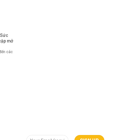
 Sức
cập mở
 đến các
NHẬN THÔNG TIN