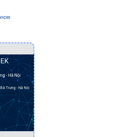
Bảo vệ dữ liệu
Hạ tầng mạng
Cơ sở hạ tầng hội tụ
Bảo vệ dữ liệu
Cơ sở hạ tầng siêu
Cơ sở hạ tầng h
m.
hội tụ
Cơ sở hạ tầng s
Điện toán đám mây
hội tụ
Hạ tầng mạng
Điện toán đám 
EK
Lưu trữ dữ liệu
Lưu trữ dữ liệu
ng - Hà Nội
Máy chủ
 Bà Trưng - Hà Nội
Máy trạm