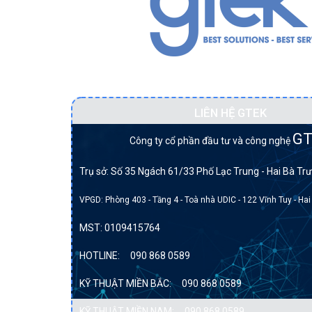
Đối tác BẠCH KIM của DELL tại Việt Na
LIÊN HỆ GTEK
GT
Công ty cổ phần đầu tư và công nghệ
Trụ sở: Số 35 Ngách 61/33 Phố Lạc Trung - Hai Bà Trư
VPGD: Phòng 403 - Tầng 4 - Toà nhà UDIC - 122 Vĩnh Tuy - Hai
MST:
0109415764
HOTLINE:
090 868 0589
KỸ THUẬT MIỀN BẮC:
090 868 0589
KỸ THUẬT MIỀN NAM:
090 868 0589