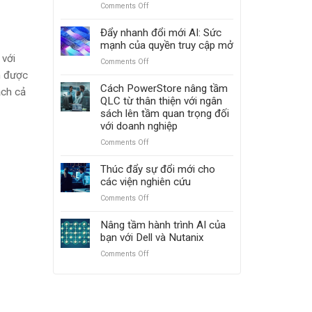
với
Comments Off
on
PowerScale
Tiến
và
lên
Đẩy nhanh đổi mới AI: Sức
ObjectScale
mạnh
mạnh của quyền truy cập mở
mẽ
 với
Comments Off
on
với
Đẩy
n được
Dell
nhanh
Cách PowerStore nâng tầm
PowerMax:
ạch cả
đổi
QLC từ thân thiện với ngân
Vượt
mới
sách lên tầm quan trọng đối
mặt
AI:
với doanh nghiệp
Hitachi
Sức
VSP
Comments Off
on
mạnh
5000
Cách
của
PowerStore
Thúc đẩy sự đổi mới cho
quyền
nâng
các viện nghiên cứu
truy
tầm
cập
Comments Off
on
QLC
mở
Thúc
từ
đẩy
Nâng tầm hành trình AI của
thân
sự
bạn với Dell và Nutanix
thiện
đổi
với
Comments Off
on
mới
ngân
Nâng
cho
sách
tầm
các
lên
hành
viện
tầm
trình
nghiên
quan