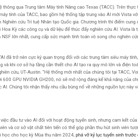
ệ thông qua Trung tâm Máy tính Nâng cao Texas (TACC). Trên thực 
áy tính của TACC, bao gồm hệ thống tập trung vào AI mới Vista vớ
Nghiên cứu Trí tuệ Nhân tạo Quốc gia. Chương trình thí điểm cung 
 Hoa Kỳ các công cụ và dữ liệu để thúc đẩy nghiên cứu AI. Vista là t
nh NSF lớn nhất, cung cấp sức mạnh tính toán vô song cho nghiên cứ
I đã trở nên cực kỳ quan trọng đối với các trung tâm siêu máy tính,
 và khi cơ sở hạ tầng cần thiết cho AI tạo ra quy mô lớn và điện to
hiên cứu, UT-Austin. “Hệ thống mới nhất của chúng tôi tại TACC, Vis
Với 600 GPU NVIDIA GH200, nó sẽ mở rộng đáng kể khả năng của ch
ệc AI. Chúng tôi nhận thấy nhu cầu bùng nổ về những nguồn lực này v
 việc đầu tư vào AI đối với hoạt động tuyển sinh, nhưng cam kết của
ên và cơ sở vật chất tiên tiến có thể góp phần thu hút sinh viên tươn
ại học cho học kỳ Mùa thu năm 2024,
phá vỡ kỷ lục tuyển sinh trước