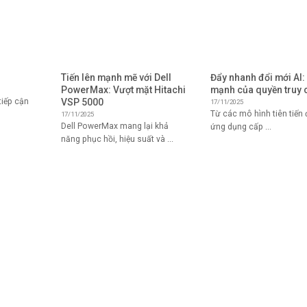
Tiến lên mạnh mẽ với Dell
Đẩy nhanh đổi mới AI:
PowerMax: Vượt mặt Hitachi
mạnh của quyền truy 
VSP 5000
iếp cận
17/11/2025
Từ các mô hình tiên tiến
17/11/2025
Dell PowerMax mang lại khả
ứng dụng cấp ...
năng phục hồi, hiệu suất và ...
DỊCH VỤ
GIẢI PHÁP