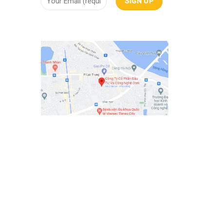
ội tụ
iêu
mây