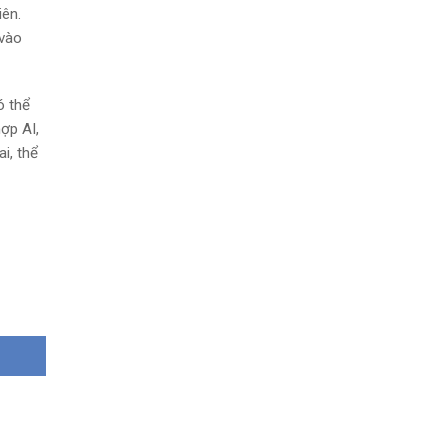
iên.
 vào
ó thể
ợp AI,
i, thể