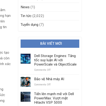
News
(1)
năm.
ẳng hạn
Tin tức
(2,022)
trên
Tuyển dụng
(7)
g tin
BÀI VIẾT MỚI
ợc tạo
Dell Storage Engines: Tăng
mà còn
tốc suy luận AI với
ính xác
PowerScale và ObjectScale
Comments Off
on
Dell
Storage
Bảo vệ Nhà máy AI
Engines:
Comments Off
on
Tăng
Bảo
ăng
tốc
vệ
Tiến lên mạnh mẽ với Dell
suy
 Sức
Nhà
PowerMax: Vượt mặt
luận
ông
máy
Hitachi VSP 5000
AI
AI