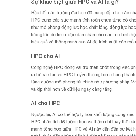
Sự khác biệt giữa HPC và AI là gì?
Hầu hết các trường đại học đã cung cấp cho các nhà
HPC cung cấp sức mạnh tính toán chưa từng có cho 
như mô phỏng động lực học chất lỏng, động lực học ph
lượng lớn dữ liệu được dán nhãn cho các mô hình học 
hiệu quả và thông minh của AI để trích xuất các mẫu 
HPC cho AI
Công nghệ HPC đóng vai trò then chốt trong việc phá
ra từ các tác vụ HPC truyền thống, biến chúng thành
tăng cường mô phỏng tài chính như phương pháp Mont
và kịp thời hơn về dữ liệu ngày càng tăng.
AI cho HPC
Ngược lại, AI có thể hợp lý hóa khối lượng công việ
HPC phân tích kỹ lưỡng hơn và thậm chí thay thế cá
mạnh tổng hợp giữa HPC và AI này dẫn đến sự kết h