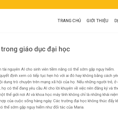
TRANG CHỦ
GIỚI THIỆU
D
trong giáo dục đại học
n tài nguyên AI cho sinh viên tiềm năng có thể sớm gặp nguy hiểm.
ng quyết định xem có tiếp tục hẹn hò với ai đó hay không bằng cách y
ên nội dung trò chuyện trên mạng xã hội của họ. Nếu những người trẻ, ở
, họ có thể đang yêu cầu AI cho lời khuyên về việc nên đăng ký và t
một thế giới nơi AI và khoa học máy tính không chỉ là những khái niệ
h hợp của cuộc sống hàng ngày. Các trường đại học không thúc đẩy k
 có thể sớm gặp nguy hiểm như đối tác của Maria.