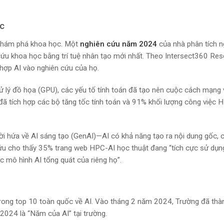
ọc
m khám phá khoa học. Một
nghiên cứu năm 2024
của nhà phân tích 
ứu khoa học bằng trí tuệ nhân tạo mới nhất. Theo Intersect360 Res
hợp AI vào nghiên cứu của họ.
xử lý đồ họa (GPU), các yếu tố tính toán đã tạo nên cuộc cách mạng 
ã tích hợp các bộ tăng tốc tính toán và 91% khối lượng công việc 
ời hứa về AI sáng tạo (GenAI)—AI có khả năng tạo ra nội dung gốc, 
cứu cho thấy 35% trang web HPC-AI học thuật đang “tích cực sử dụn
 mô hình AI tổng quát của riêng họ”.
trong top 10 toàn quốc về AI. Vào tháng 2 năm 2024, Trường đã thà
024 là “Năm của AI” tại trường.