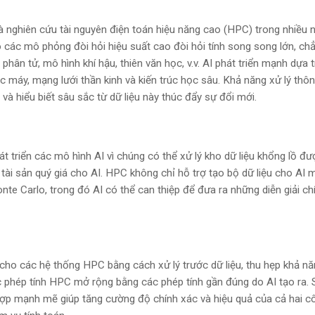
 nghiên cứu tài nguyên điện toán hiệu năng cao (HPC) trong nhiều 
các mô phỏng đòi hỏi hiệu suất cao đòi hỏi tính song song lớn, ch
ân tử, mô hình khí hậu, thiên văn học, v.v. AI phát triển mạnh dựa 
máy, mạng lưới thần kinh và kiến ​​trúc học sâu. Khả năng xử lý thôn
và hiểu biết sâu sắc từ dữ liệu này thúc đẩy sự đổi mới.
t triển các mô hình AI vì chúng có thể xử lý kho dữ liệu khổng lồ đư
 tài sản quý giá cho AI. HPC không chỉ hỗ trợ tạo bộ dữ liệu cho AI 
e Carlo, trong đó AI có thể can thiệp để đưa ra những diễn giải ch
c cho các hệ thống HPC bằng cách xử lý trước dữ liệu, thu hẹp khả n
c phép tính HPC mở rộng bằng các phép tính gần đúng do AI tạo ra.
ợp mạnh mẽ giúp tăng cường độ chính xác và hiệu quả của cả hai c