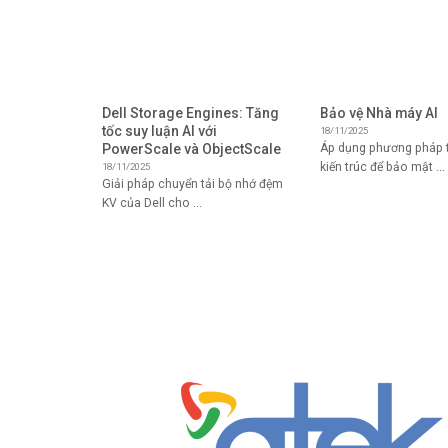
Dell Storage Engines: Tăng
Bảo vệ Nhà máy AI
tốc suy luận AI với
18/11/2025
PowerScale và ObjectScale
Áp dụng phương pháp t
kiến ​​trúc để bảo mật ...
18/11/2025
Giải pháp chuyển tải bộ nhớ đệm
KV của Dell cho ...