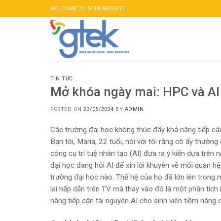
Skip
WELCOME TO GTEK WEBSITE.
to
content
TIN TỨC
Mở khóa ngày mai: HPC và AI 
POSTED ON
23/05/2024
BY
ADMIN
Các trường đại học không thúc đẩy khả năng tiếp cậ
Bạn tôi, Maria, 22 tuổi, nói với tôi rằng cô ấy thườ
công cụ trí tuệ nhân tạo (AI) đưa ra ý kiến ​​​​dựa tr
đại học đang hỏi AI để xin lời khuyên về mối quan hệ
trường đại học nào. Thế hệ của họ đã lớn lên trong 
lai hấp dẫn trên TV mà thay vào đó là một phần tíc
năng tiếp cận tài nguyên AI cho sinh viên tiềm năng