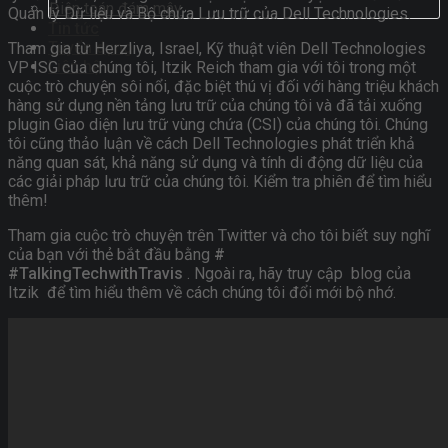
Điện toán đám mây
Quản lý Dữ liệu và Bộ chứa Lưu trữ của Dell Technologies.
Tin tức
Tuyển dụng
Tham gia từ Herzliya, Israel, Kỹ thuật viên Dell Technologies
Liên hệ
VP ISG của chúng tôi, Itzik Reich tham gia với tôi trong một
cuộc trò chuyện sôi nổi, đặc biệt thú vị đối với hàng triệu khách
hàng sử dụng nền tảng lưu trữ của chúng tôi và đã tải xuống
plugin Giao diện lưu trữ vùng chứa (CSI) của chúng tôi. Chúng
tôi cũng thảo luận về cách Dell Technologies phát triển khả
năng quan sát, khả năng sử dụng và tính di động dữ liệu của
các giải pháp lưu trữ của chúng tôi. Kiểm tra phiên để tìm hiểu
thêm!
Tham gia cuộc trò chuyện trên Twitter và cho tôi biết suy nghĩ
của bạn với thẻ bắt đầu bằng
#
#TalkingTechwithTravis
. Ngoài ra, hãy truy cập
blog của
Itzik
để tìm hiểu thêm về cách chúng tôi đổi mới bộ nhớ.