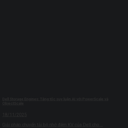
Dell Storage Engines: Tăng tốc suy luận AI với PowerScale và
ObjectScale
18/11/2025
Giải pháp chuyển tải bộ nhớ đệm KV của Dell cho ...