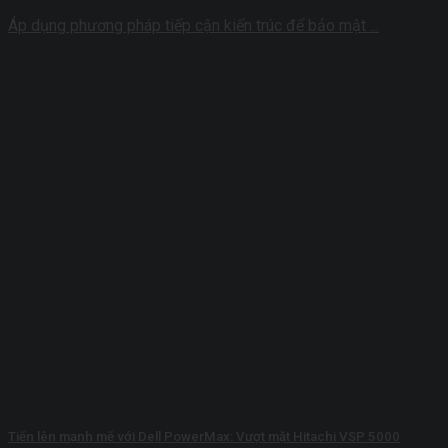
Áp dụng phương pháp tiếp cận kiến ​​trúc để bảo mật ...
Tiến lên mạnh mẽ với Dell PowerMax: Vượt mặt Hitachi VSP 5000