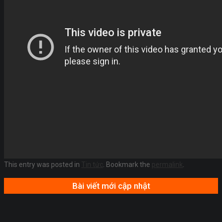
This entry was posted in
Tin tức
. Bookmark the
permalink
.
Bài viết mới cập nhật