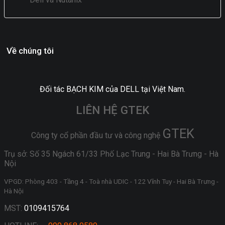
Về chúng tôi
Đối tác BẠCH KIM của DELL tại Việt Nam.
LIÊN HỆ GTEK
GTEK
Công ty cổ phần đầu tư và công nghệ
Trụ sở: Số 35 Ngách 61/33 Phố Lạc Trung - Hai Bà Trưng - Hà
Nội
VPGD: Phòng 403 - Tầng 4 - Toà nhà UDIC - 122 Vĩnh Tuy - Hai Bà Trưng -
Hà Nội
MST:
0109415764