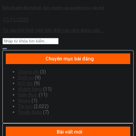
Đẩy nhanh đổi mới AI: Sức mạnh của quyền truy cập mở
17/11/2025
Từ các mô hình tiên tiến đến các ứng dụng cấp ...
Chuyên mục bài đăng
Chứng chỉ
(3)
Dịch vụ
(9)
Đối tác
(9)
Khách hàng
(11)
Kiến thức
(11)
News
(1)
Tin tức
(2,022)
Tuyển dụng
(7)
Bài viết mới