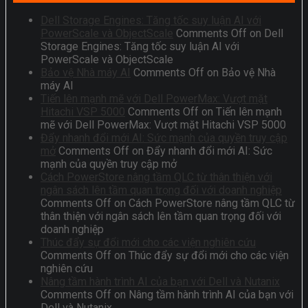
Dell Storage Engines: Tăng tốc suy luận AI với
PowerScale và ObjectScale
Comments Off
on Dell
Storage Engines: Tăng tốc suy luận AI với
PowerScale và ObjectScale
Bảo vệ Nhà máy AI
Comments Off
on Bảo vệ Nhà
máy AI
Tiến lên mạnh mẽ với Dell PowerMax: Vượt mặt
Hitachi VSP 5000
Comments Off
on Tiến lên mạnh
mẽ với Dell PowerMax: Vượt mặt Hitachi VSP 5000
Đẩy nhanh đổi mới AI: Sức mạnh của quyền truy cập
mở
Comments Off
on Đẩy nhanh đổi mới AI: Sức
mạnh của quyền truy cập mở
Cách PowerStore nâng tầm QLC từ thân thiện với
ngân sách lên tầm quan trọng đối với doanh nghiệp
Comments Off
on Cách PowerStore nâng tầm QLC từ
thân thiện với ngân sách lên tầm quan trọng đối với
doanh nghiệp
Thúc đẩy sự đổi mới cho các viện nghiên cứu
Comments Off
on Thúc đẩy sự đổi mới cho các viện
nghiên cứu
Nâng tầm hành trình AI của bạn với Dell và Nutanix
Comments Off
on Nâng tầm hành trình AI của bạn với
Dell và Nutanix