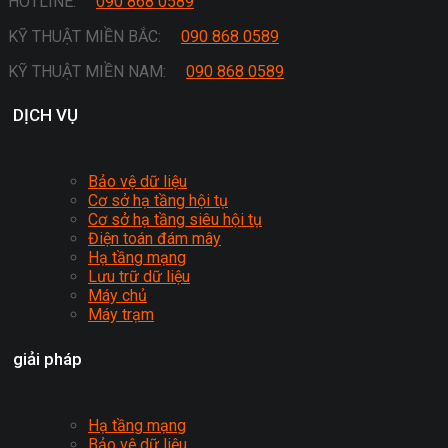
HOTLINE:
090 868 0589
KỸ THUẬT MIỀN BẮC:
090 868 0589
KỸ THUẬT MIỀN NAM:
090 868 0589
DỊCH VỤ
Bảo vệ dữ liệu
Cơ sở hạ tầng hội tụ
Cơ sở hạ tầng siêu hội tụ
Điện toán đám mây
Hạ tầng mạng
Lưu trữ dữ liệu
Máy chủ
Máy trạm
giải pháp
Hạ tầng mạng
Bảo vệ dữ liệu