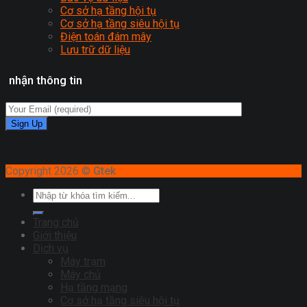
Cơ sở hạ tầng hội tụ
Cơ sở hạ tầng siêu hội tụ
Điện toán đám mây
Lưu trữ dữ liệu
nhận thông tin
Copyright 2026 ©
Gtek
Trang chủ
Giới thiệu
Dịch vụ
Máy trạm
Máy chủ
Hạ tầng mạng
Cơ sở hạ tầng siêu hội tụ