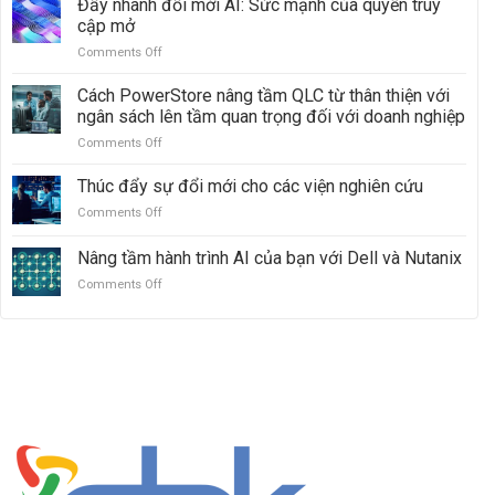
Đẩy nhanh đổi mới AI: Sức mạnh của quyền truy
và
mạnh
cập mở
ObjectScale
mẽ
Comments Off
on
với
Đẩy
Dell
nhanh
Cách PowerStore nâng tầm QLC từ thân thiện với
PowerMax:
đổi
Vượt
ngân sách lên tầm quan trọng đối với doanh nghiệp
mới
mặt
Comments Off
on
AI:
Hitachi
Cách
Sức
VSP
PowerStore
Thúc đẩy sự đổi mới cho các viện nghiên cứu
mạnh
5000
nâng
của
Comments Off
on
tầm
quyền
Thúc
QLC
truy
đẩy
Nâng tầm hành trình AI của bạn với Dell và Nutanix
từ
cập
sự
thân
mở
Comments Off
on
đổi
thiện
Nâng
mới
với
tầm
cho
ngân
hành
các
sách
trình
viện
lên
AI
nghiên
tầm
của
cứu
quan
bạn
trọng
với
đối
Dell
với
và
doanh
Nutanix