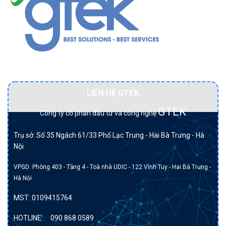
nghiệp
Đối tác BẠCH KIM của DELL tại Việt Nam.
LIÊN HỆ GTEK
GTEK
Công ty cổ phần đầu tư và công nghệ
Trụ sở: Số 35 Ngách 61/33 Phố Lạc Trung - Hai Bà Trưng - Hà
Nội
VPGD: Phòng 403 - Tầng 4 - Toà nhà UDIC - 122 Vĩnh Tuy - Hai Bà Trưng -
Hà Nội
MST:
0109415764
HOTLINE:
090 868 0589