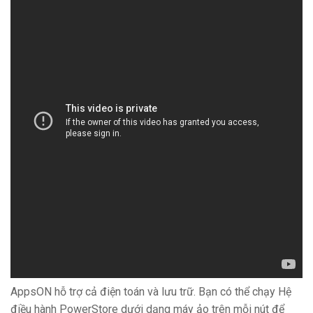
AppsON hỗ trợ cả điện toán và lưu trữ. Bạn có thể chạy Hệ
điều hành PowerStore dưới dạng máy ảo trên mỗi nút để