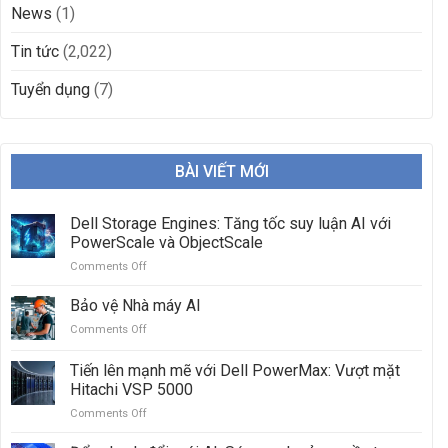
News
(1)
Tin tức
(2,022)
Tuyển dụng
(7)
BÀI VIẾT MỚI
Dell Storage Engines: Tăng tốc suy luận AI với
PowerScale và ObjectScale
Comments Off
on
Dell
Storage
Bảo vệ Nhà máy AI
Engines:
Comments Off
on
Tăng
Bảo
tốc
vệ
Tiến lên mạnh mẽ với Dell PowerMax: Vượt mặt
suy
Nhà
luận
Hitachi VSP 5000
máy
AI
Comments Off
on
AI
với
Tiến
PowerScale
lên