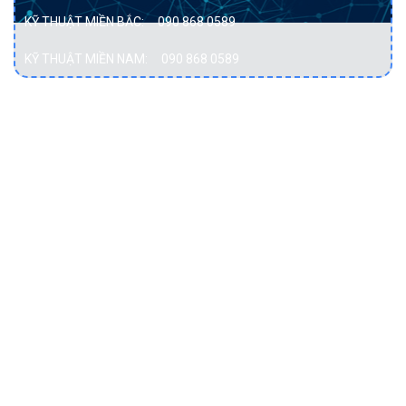
KỸ THUẬT MIỀN BẮC:
090 868 0589
KỸ THUẬT MIỀN NAM:
090 868 0589
DỊCH VỤ
Bảo vệ dữ liệu
Cơ sở hạ tầng hội tụ
Cơ sở hạ tầng siêu hội tụ
Điện toán đám mây
Hạ tầng mạng
Lưu trữ dữ liệu
Máy chủ